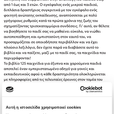
Στέφανος Ξενάκης
από 1 έως και 3 ετών. Ο εγκέφαλος ενός μικρού παιδιού,
διπλάσια δραστήριος συγκριτικά με τον εγκέφαλο ενός
Sebastian Fitzek
φοιτητή ανώτατης εκπαίδευσης, αναπτύσσεται με πολύ
Freida McFadden
γρήγορους ρυθμούς κατά τα πρώτα χρόνια της ζωής του
Κατρίνα Τσάνταλη
σχηματίζοντας τρισεκατομμύρια συνδέσεις. Γι’ αυτό, αν θέλετε
να βοηθήσετε το παιδί σας να μαθαίνει εύκολα, να νιώθει
Lucinda Riley
αυτοπεποίθηση και εμπιστοσύνη στον εαυτό του, να
Mimi Matthews
προσαρμόζεται σε οποιοδήποτε περιβάλλον και να έχει
Benzamin Bécue
πλούσιο λεξιλόγιο, δεν έχετε παρά να διαβάσετε αυτό το
βιβλίο και να παίξετε, μαζί με το παιδί σας, τα παιχνίδια που
Rebecca Yarros
περιγράφονται!
Teo Benedetti
Το βιβλίο 125 παιχνίδια για έξυπνα και χαρούμενα παιδιά
Τζένη Κουτσοδημητροπούλου
αποτελεί έναν εμπεριστατωμένο οδηγό για γονείς και
εκπαιδευτικούς αφού η κάθε δραστηριότητα ολοκληρώνεται
Emily Henry
με πληροφορίες από τις τελευταίες έρευνες στον τομέα του
Ali Hazelwood
εγκεφάλου αλλά και με οδηγίες για την σωστή εφαρμογή των
Cori Doerrfeld
δραστηριοτήτων.
Πρώτη φορά, η γνώση γίνεται τόσο απολαυστική!
Pierdomenico Baccalario
Δανάη Ιμπραχήμ
Αυτή η ιστοσελίδα χρησιμοποιεί cookies
Αξιολογήσεις