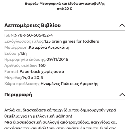
Δωρεάν Μεταφορικά και έξοδα αντικαταβολής
από 20 €
Λεπτομέρειες Βιβλίου
ISBN:
978-960-605-152-4
Mel Robbins
Ξενόγλωσσος τίτλος:
125 brain games for toddlers
Μετάφραση:
Κατερίνα Λυτροκάπη
Η μέθοδος Αφήστε τους
Έκδοση:
13η
Ημερομηνία έκδοσης:
09/11/2016
Αριθμός σελίδων:
160
Format:
Paperback χωρίς αυτιά
Μέγεθος:
14,0 x 20,5
Χώρα προέλευσης:
Ηνωμένες Πολιτείες Αμερικής
Περιγραφή
Δημοφιλείς Συγγραφείς
Φυστίκι ΠουΚυλάει
Απλά και διασκεδαστικά παιχνίδια που δημιουργούν γερά
θεμέλια για τη μελλοντική μάθηση!
Παύλος Καστανάς
Μια διασκεδαστική συλλογή από τραγούδια, παιχνίδια και
El Sombrero
ασκήσεις που συμβάλλουν στην ανάπτυξη του παιδιού σας,