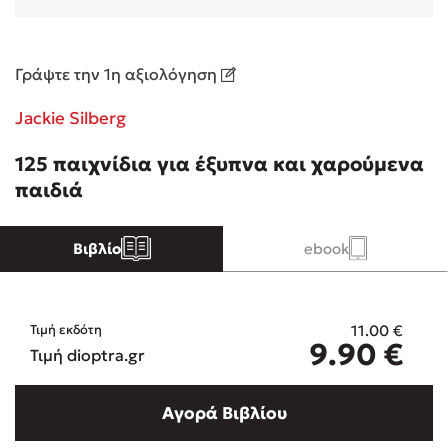
Κώστας Κρομμύδας
Γράψτε την 1η αξιολόγηση
Το λιμάνι μου είσαι εσύ
Jackie Silberg
125 παιχνίδια για έξυπνα και χαρούμενα
παιδιά
Ιωάννης Γλωσσόπουλος
Βιβλίο
ebook
Ένας γίγαντας στο σχολείο
11.00
€
Τιμή εκδότη
9.90
€
Τιμή dioptra.gr
Δανάη Δεληγεώργη
Αγορά Βιβλίου
Πάνω, κάτω, μπροστά, πίσω