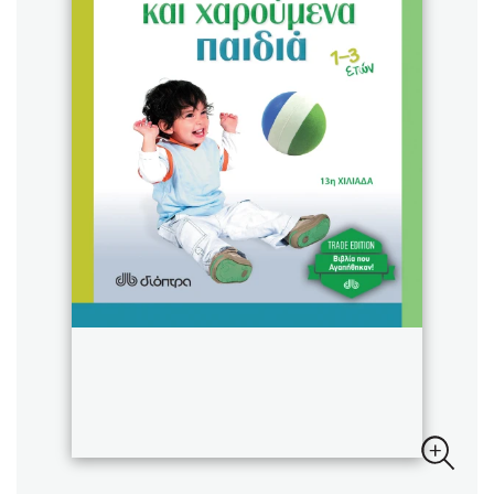
Sebastian Fitzek
Playlist
Στέφανος Ξενάκης
Το λεξικό της ζωής σου