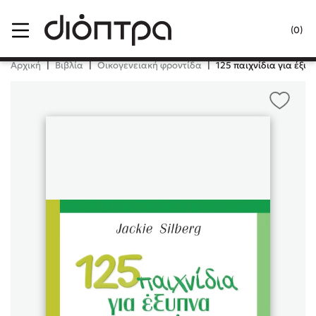
Menu
(0)
Κλείσιμο
Αρχική
|
Βιβλία
|
Οικογενειακή φροντίδα
|
125 παιχνίδια για έξυ
Δημοφιλή Βιβλία
Lidia Branković
Το ξενοδοχείο των συναισθημάτων
Χάρης Πολίτης
Καθρέφτης