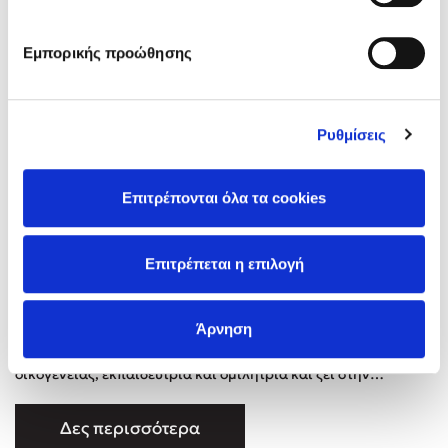
Iben Sandahl Dissing
Η Δανάη Δεληγεώργη στον Πύργο Κύμης
Εμπορικής προώθησης
Ο Κώστας Κρομμύδας στο Παλαιοχώρι Καλαμπάκας
Ο Κώστας Κρομμύδας και η Μαρίνα Γιώτη στη Νικήτη
Χαλκιδικής
Ο Στέφανος Ξενάκης στη Χίο
Ρυθμίσεις
Ο Κώστας Κρομμύδας & η Μαρίνα Γιώτη στο 54o Φεστιβάλ
Βιβλίου στο Πεδίον του Άρεως
Επιτρέπονται όλα τα cookies
Επιτρέπεται η επιλογή
Η Ιben Dissing Sandhal είναι ειδική στην ανατροφή των
Άρνηση
παιδιών, αφηγηματική ψυχοθεραπεύτρια MPF, σύμβουλος
οικογένειας, εκπαιδεύτρια και ομιλήτρια και ζει στην
Κοπεγχάγη. Έχει περισσότερα από είκοσι χρόνια εμπειρίας
στην παιδοψυχολογία και στην εκπαίδευση, λειτουργώντας
Δες περισσότερα
πάντα με βάση τη νοοτροπία των Δανών για την ανατροφή των