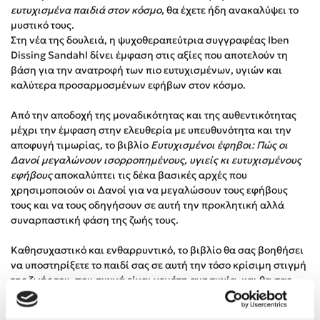
ευτυχισμένα παιδιά στον κόσμο
, θα έχετε ήδη ανακαλύψει το
Στέφανος Ξενάκης
μυστικό τους.
Sebastian Fitzek
Στη νέα της δουλειά, η ψυχοθεραπεύτρια συγγραφέας Iben
Freida McFadden
Dissing Sandahl δίνει έμφαση στις αξίες που αποτελούν τη
βάση για την ανατροφή των πιο ευτυχισμένων, υγιών και
Κατρίνα Τσάνταλη
καλύτερα προσαρμοσμένων εφήβων στον κόσμο.
Lucinda Riley
Mimi Matthews
Από την αποδοχή της μοναδικότητας και της αυθεντικότητας
μέχρι την έμφαση στην ελευθερία με υπευθυνότητα και την
Benzamin Bécue
αποφυγή τιμωρίας, το βιβλίο
Ευτυχισμένοι έφηβοι: Πώς οι
Rebecca Yarros
Δανοί μεγαλώνουν ισορροπημένους, υγιείς κι ευτυχισμένους
Teo Benedetti
εφήβους
αποκαλύπτει τις δέκα βασικές αρχές που
χρησιμοποιούν οι Δανοί για να μεγαλώσουν τους εφήβους
Τζένη Κουτσοδημητροπούλου
τους και να τους οδηγήσουν σε αυτή την προκλητική αλλά
Emily Henry
συναρπαστική φάση της ζωής τους.
Ali Hazelwood
Καθησυχαστικό και ενθαρρυντικό, το βιβλίο θα σας βοηθήσει
Cori Doerrfeld
να υποστηρίξετε το παιδί σας σε αυτή την τόσο κρίσιμη στιγμή
Pierdomenico Baccalario
της ζωής του, που συχνά είναι γεμάτη ανησυχία, και θα σας
Δανάη Ιμπραχήμ
δείξει έναν δρόμο προς τα εμπρός, γεμάτο ελπίδα, θετική
διάθεση και απολαυστικές στιγμές.