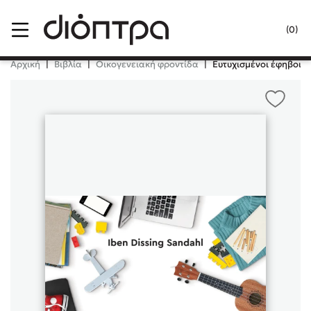
Menu
(0)
Κλείσιμο
Αρχική
|
Βιβλία
|
Οικογενειακή φροντίδα
|
Ευτυχισμένοι έφηβοι
Δημοφιλή Βιβλία
Lidia Branković
Το ξενοδοχείο των συναισθημάτων
Χάρης Πολίτης
Καθρέφτης