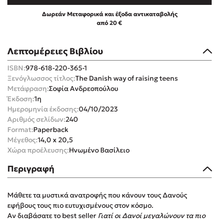
Δωρεάν Μεταφορικά και έξοδα αντικαταβολής
από 20 €
Λεπτομέρειες Βιβλίου
Mel Robbins
ISBN:
978-618-220-365-1
Ξενόγλωσσος τίτλος:
The Danish way of raising teens
Η μέθοδος Αφήστε τους
Μετάφραση:
Σοφία Ανδρεοπούλου
Έκδοση:
1η
Ημερομηνία έκδοσης:
04/10/2023
Αριθμός σελίδων:
240
Format:
Paperback
Μέγεθος:
14,0 x 20,5
Χώρα προέλευσης:
Ηνωμένο Βασίλειο
Δημοφιλείς Συγγραφείς
Περιγραφή
Φυστίκι ΠουΚυλάει
Μάθετε τα μυστικά ανατροφής που κάνουν τους Δανούς
Παύλος Καστανάς
εφήβους τους πιο ευτυχισμένους στον κόσμο.
El Sombrero
Αν διαβάσατε το best seller
Γιατί οι Δανοί μεγαλώνουν τα πιο