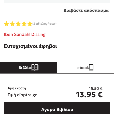
Διαβάστε απόσπασμα
Κώστας Κρομμύδας
(2 αξιολογήσεις)
Το λιμάνι μου είσαι εσύ
Iben Sandahl Dissing
Ευτυχισμένοι έφηβοι
Ιωάννης Γλωσσόπουλος
Βιβλίο
ebook
Ένας γίγαντας στο σχολείο
15.50
€
Τιμή εκδότη
13.95
€
Τιμή dioptra.gr
Δανάη Δεληγεώργη
Αγορά Βιβλίου
Πάνω, κάτω, μπροστά, πίσω