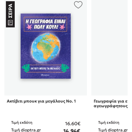
Ακτίβιτι μπουκ για μεγάλους Νο. 1
Γεωγραφία για εν
αγεωγράφητους
Τιμή εκδότη
Τιμή εκδότη
16.60€
Τιμή dioptra.gr
Τιμή dioptra.gr
14.94€