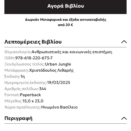
Αγορά Βιβλίου
Δωρεάν Μεταφορικά και έξοδα αντικαταβολής
από 20 €
Mel Robbins
Λεπτομέρειες Βιβλίου
Η μέθοδος Αφήστε τους
Θεματολογία:
Ανθρωπιστικές και κοινωνικές επιστήμες
ISBN:
978-618-220-673-7
Ξενόγλωσσος τίτλος:
Urban Jungle
Μετάφραση:
Χριστόδουλος Λιθαρής
Έκδοση:
1η
Ημερομηνία έκδοσης:
19/03/2025
Αριθμός σελίδων:
344
Format:
Paperback
Δημοφιλείς Συγγραφείς
Μέγεθος:
15,0 x 23,0
Χώρα προέλευσης:
Ηνωμένο Βασίλειο
Φυστίκι ΠουΚυλάει
Περιγραφή
Παύλος Καστανάς
El Sombrero