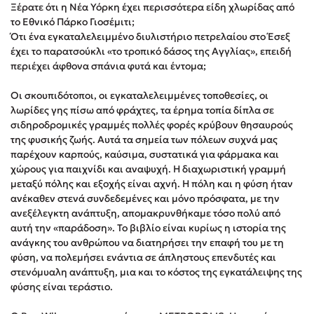
Ξέρατε ότι η Νέα Υόρκη έχει περισσότερα είδη χλωρίδας από
Στέφανος Ξενάκης
το Εθνικό Πάρκο Γιοσέμιτι;
Sebastian Fitzek
Ότι ένα εγκαταλελειμμένο διυλιστήριο πετρελαίου στο Έσεξ
Freida McFadden
έχει το παρατσούκλι «το τροπικό δάσος της Αγγλίας», επειδή
περιέχει άφθονα σπάνια φυτά και έντομα;
Κατρίνα Τσάνταλη
Lucinda Riley
Οι σκουπιδότοποι, οι εγκαταλελειμμένες τοποθεσίες, οι
Mimi Matthews
λωρίδες γης πίσω από φράχτες, τα έρημα τοπία δίπλα σε
σιδηροδρομικές γραμμές πολλές φορές κρύβουν θησαυρούς
Benzamin Bécue
της φυσικής ζωής. Αυτά τα σημεία των πόλεων συχνά μας
Rebecca Yarros
παρέχουν καρπούς, καύσιμα, συστατικά για φάρμακα και
Teo Benedetti
χώρους για παιχνίδι και αναψυχή. Η διαχωριστική γραμμή
μεταξύ πόλης και εξοχής είναι αχνή. Η πόλη και η φύση ήταν
Τζένη Κουτσοδημητροπούλου
ανέκαθεν στενά συνδεδεμένες και μόνο πρόσφατα, με την
Emily Henry
ανεξέλεγκτη ανάπτυξη, απομακρυνθήκαμε τόσο πολύ από
Ali Hazelwood
αυτή την «παράδοση». Το βιβλίο είναι κυρίως η ιστορία της
ανάγκης του ανθρώπου να διατηρήσει την επαφή του με τη
Cori Doerrfeld
φύση, να πολεμήσει ενάντια σε άπληστους επενδυτές και
Pierdomenico Baccalario
στενόμυαλη ανάπτυξη, μια και το κόστος της εγκατάλειψης της
Δανάη Ιμπραχήμ
φύσης είναι τεράστιο.