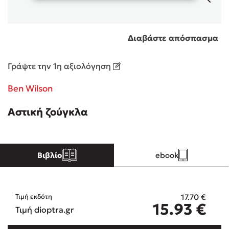
Κώστας Κρομμύδας
Διαβάστε απόσπασμα
Το λιμάνι μου είσαι εσύ
Γράψτε την 1η αξιολόγηση
Ben Wilson
Αστική ζούγκλα
Ιωάννης Γλωσσόπουλος
Ένας γίγαντας στο σχολείο
Βιβλίο
ebook
17.70
€
Τιμή εκδότη
Δανάη Δεληγεώργη
15.93
€
Τιμή dioptra.gr
Πάνω, κάτω, μπροστά, πίσω