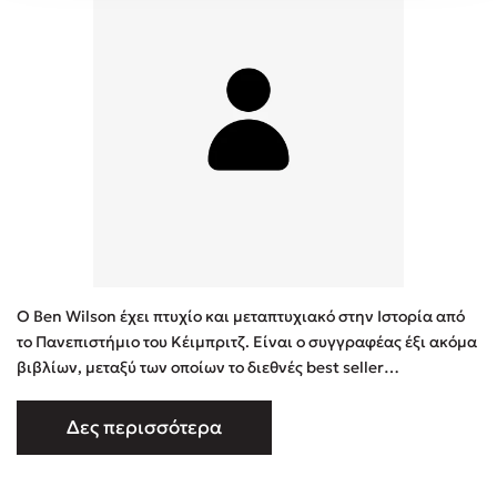
Ο Ben Wilson έχει πτυχίο και μεταπτυχιακό στην Ιστορία από
το Πανεπιστήμιο του Κέιμπριτζ. Είναι ο συγγραφέας έξι ακόμα
βιβλίων, μεταξύ των οποίων το διεθνές best seller
METROPOLIS: Η ιστορία των πόλεων, της μεγαλύτερης
ανακάλυψης του ανθρώπου, το What Price Liberty?, για το
Δες περισσότερα
οποίο έλαβε το βραβείο Somerset Maugham, και το Empire of
the Deep: The Rise and Fall of the British Navy, που μπήκε στη
λίστ …