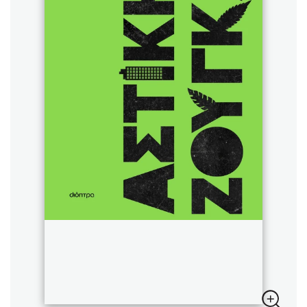
Sebastian Fitzek
Playlist
Στέφανος Ξενάκης
Το λεξικό της ζωής σου