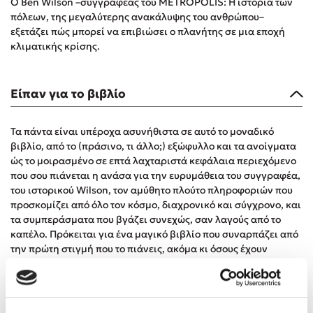
Ο Ben Wilson –συγγραφέας του METROPOLIS: Η ιστορία των
Δημοφιλή Άρθρα
πόλεων, της μεγαλύτερης ανακάλυψης του ανθρώπου–
εξετάζει πώς μπορεί να επιβιώσει ο πλανήτης σε μια εποχή
3 βιβλία βασισμένα σε αληθινά γεγονότα!
κλιματικής κρίσης.
Τεστ: Ποιο αστυνομικό βιβλίο σου ταιριάζει για το καλοκαίρι;
Ο εθισμός των παιδιών στις οθόνες δεν είναι «το πρόβλημα»
Είπαν για το βιβλίο
Μια λέξη που συχνά νιώθεις αλλά την αγνοείς
Τι είναι η νευροποικιλότητα; Η Δρ. Δανάη Δεληγεώργη
Τα πάντα είναι υπέροχα ασυνήθιστα σε αυτό το μοναδικό
απαντά!
βιβλίο, από το (πράσινο, τι άλλο;) εξώφυλλο και τα ανοίγματα
Συγχαρητήρια, Πέθανες! Μια ξενάγηση στον Άδη της
ώς το μοιρασμένο σε επτά λαχταριστά κεφάλαια περιεχόμενο
ελληνικής μυθολογίας
που σου πιάνεται η ανάσα για την ευρυμάθεια του συγγραφέα,
Εύκολη συνταγή για chicken BBQ pizza από τον Άκη
του ιστορικού Wilson, τον αμύθητο πλούτο πληροφοριών που
Πετρετζίκη!
προσκομίζει από όλο τον κόσμο, διαχρονικό και σύγχρονο, και
3 βιβλία που μπορείς να διαβάσεις σε μια μέρα!
τα συμπεράσματα που βγάζει συνεχώς, σαν λαγούς από το
καπέλο. Πρόκειται για ένα μαγικό βιβλίο που συναρπάζει από
Διακοπές με τα παιδιά: Η ανάγκη μας για παύση σε μετωπική
σύγκρουση με τη δική τους για εκτόνωση
την πρώτη στιγμή που το πιάνεις, ακόμα κι όσους έχουν
μεσάνυχτα από «αστική οικολογία».
Πάνω, κάτω, μπροστά, πίσω; Κάνε το τεστ και ανακάλυψε την
τάση σου!
Δημήτρης Φιλιππίδης, ΕΦΣΥΝ - Νησίδες
Αποτελούν ιδιαιτέρως επιμορφωτικά αναγνώσματα τα βιβλία