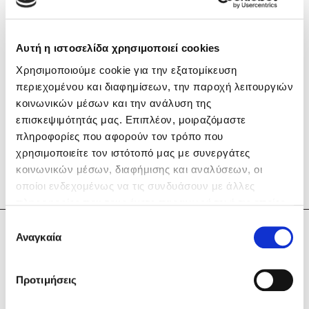
Αυτή η ιστοσελίδα χρησιμοποιεί cookies
Χρησιμοποιούμε cookie για την εξατομίκευση
περιεχομένου και διαφημίσεων, την παροχή λειτουργιών
Mel Robbins
κοινωνικών μέσων και την ανάλυση της
επισκεψιμότητάς μας. Επιπλέον, μοιραζόμαστε
Η μέθοδος Αφήστε τους
πληροφορίες που αφορούν τον τρόπο που
χρησιμοποιείτε τον ιστότοπό μας με συνεργάτες
κοινωνικών μέσων, διαφήμισης και αναλύσεων, οι
οποίοι ενδεχομένως να τις συνδυάσουν με άλλες
πληροφορίες που τους έχετε παραχωρήσει ή τις οποίες
έχουν συλλέξει σε σχέση με την από μέρους σας χρήση
Επιλογή
Δημοφιλείς Συγγραφείς
των υπηρεσιών τους. Αν συνεχίσετε να χρησιμοποιείτε
Φρόσω Φωτεινάκη
Αναγκαία
συγκατάθεσης
την ιστοσελίδα μας, συναινείτε στη χρήση των cookies
Φυστίκι ΠουΚυλάει
μας.
Προτιμήσεις
Παύλος Καστανάς
El Sombrero