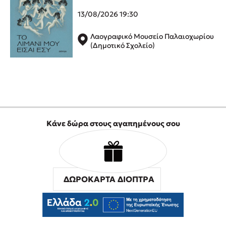
Προσεχείς εκδηλώσεις
13/08/2026 19:30
Ο Κώστας Κρομμύδας στο Παλαιοχώρι Καλαμπάκας
Λαογραφικό Μουσείο Παλαιοχωρίου
Ο Κώστας Κρομμύδας και η Μαρίνα Γιώτη στη Νικήτη
(Δημοτικό Σχολείο)
Χαλκιδικής
Ο Στέφανος Ξενάκης στη Χίο
Ο Κώστας Κρομμύδας & η Μαρίνα Γιώτη στο 54o Φεστιβάλ
Βιβλίου στο Πεδίον του Άρεως
Ο Βαγγέλης Ηλιόπουλος & η Τζένη Κουτσοδημητροπούλου στο
54o Φεστιβάλ Βιβλίου στο Πεδίον του Άρεως
Κάνε δώρα στους αγαπημένους σου
ΔΩΡΟΚΑΡΤΑ ΔΙΟΠΤΡΑ