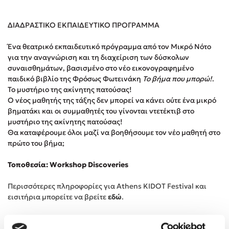
ΔΙΑΔΡΑΣΤΙΚΟ ΕΚΠΑΙΔΕΥΤΙΚΟ ΠΡΟΓΡΑΜΜΑ
Κώστας Κρομμύδας
Ένα θεατρικό εκπαιδευτικό πρόγραμμα από τον Μικρό Νότο
Το λιμάνι μου είσαι εσύ
για την αναγνώριση και τη διαχείριση των δύσκολων
συναισθημάτων, βασισμένο στο νέο εικονογραφημένο
παιδικό βιβλίο της Φρόσως Φωτεινάκη
Το βήμα που μπορώ!
.
Το μυστήριο της ακίνητης πατούσας!
Ο νέος μαθητής της τάξης δεν μπορεί να κάνει ούτε ένα μικρό
βηματάκι και οι συμμαθητές του γίνονται ντετέκτιβ στο
Ιωάννης Γλωσσόπουλος
μυστήριο της ακίνητης πατούσας!
Θα καταφέρουμε όλοι μαζί να βοηθήσουμε τον νέο μαθητή στο
πρώτο του βήμα;
Ένας γίγαντας στο σχολείο
Τοποθεσία: Workshop Discoveries
Περισσότερες πληροφορίες για Athens KIDOT Festival και
εισιτήρια μπορείτε να βρείτε
εδώ
.
Δανάη Δεληγεώργη
Πάνω, κάτω, μπροστά, πίσω