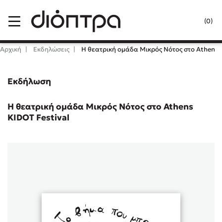
Menu
(0)
Κλείσιμο
Αρχική
Εκδηλώσεις
Η θεατρική ομάδα Μικρός Νότος στο Athens K
Εκδήλωση
Δημοφιλή Βιβλία
Lidia Branković
Η θεατρική ομάδα Μικρός Νότος στο Athens
KIDOT Festival
Το ξενοδοχείο των συναισθημάτων
Χάρης Πολίτης
Καθρέφτης