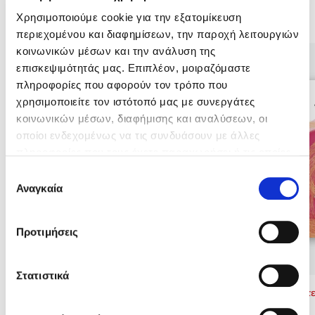
Χρησιμοποιούμε cookie για την εξατομίκευση
Βιβλία της Συγγραφέως
περιεχομένου και διαφημίσεων, την παροχή λειτουργιών
κοινωνικών μέσων και την ανάλυση της
επισκεψιμότητάς μας. Επιπλέον, μοιραζόμαστε
πληροφορίες που αφορούν τον τρόπο που
Mel Robbins
χρησιμοποιείτε τον ιστότοπό μας με συνεργάτες
κοινωνικών μέσων, διαφήμισης και αναλύσεων, οι
Η μέθοδος Αφήστε τους
οποίοι ενδεχομένως να τις συνδυάσουν με άλλες
πληροφορίες που τους έχετε παραχωρήσει ή τις οποίες
έχουν συλλέξει σε σχέση με την από μέρους σας χρήση
Επιλογή
των υπηρεσιών τους. Αν συνεχίσετε να χρησιμοποιείτε
Αναγκαία
συγκατάθεσης
την ιστοσελίδα μας, συναινείτε στη χρήση των cookies
μας.
Προτιμήσεις
Δημοφιλείς Συγγραφείς
Φυστίκι ΠουΚυλάει
Στατιστικά
Παύλος Καστανάς
Φρόσω Φωτε
Φρόσω Φωτεινάκη,
Μάριος Μάζαρης
El Sombrero