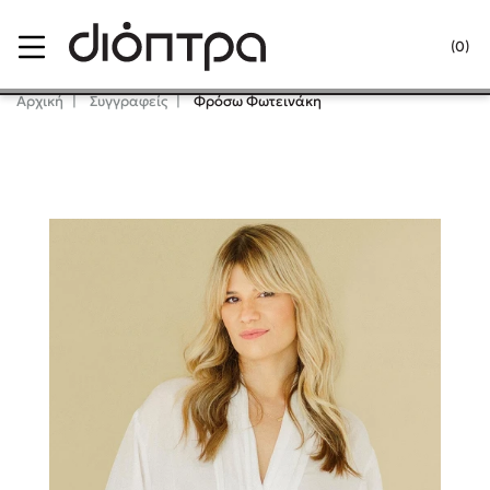
Menu
(0)
Κλείσιμο
Αρχική
Συγγραφείς
Φρόσω Φωτεινάκη
Δημοφιλή Βιβλία
Lidia Branković
Το ξενοδοχείο των συναισθημάτων
Χάρης Πολίτης
Καθρέφτης