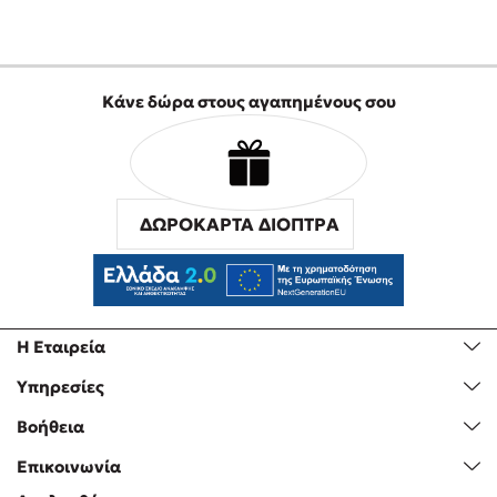
Η Δανάη Δεληγεώργη στον Πύργο Κύμης
Ο Κώστας Κρομμύδας στο Παλαιοχώρι Καλαμπάκας
Ο Κώστας Κρομμύδας και η Μαρίνα Γιώτη στη Νικήτη
Κάνε δώρα στους αγαπημένους σου
Χαλκιδικής
Ο Στέφανος Ξενάκης στη Χίο
Ο Κώστας Κρομμύδας & η Μαρίνα Γιώτη στο 54o Φεστιβάλ
Βιβλίου στο Πεδίον του Άρεως
ΔΩΡΟΚΑΡΤΑ ΔΙΟΠΤΡΑ
Η Εταιρεία
Υπηρεσίες
Βοήθεια
Επικοινωνία