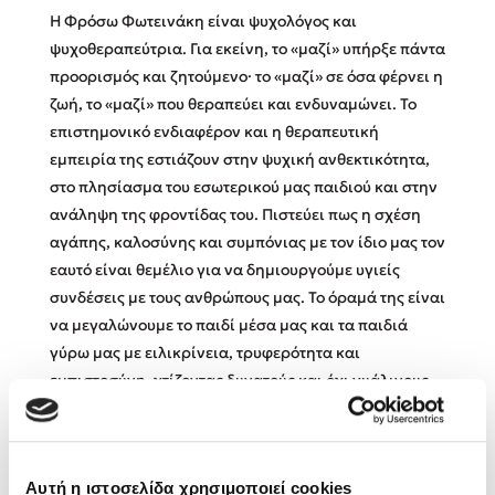
Η Φρόσω Φωτεινάκη είναι ψυχολόγος και
ψυχοθεραπεύτρια. Για εκείνη, το «μαζί» υπήρξε πάντα
Κώστας Κρομμύδας
προορισμός και ζητούμενο· το «μαζί» σε όσα φέρνει η
ζωή, το «μαζί» που θεραπεύει και ενδυναμώνει. Το
Το λιμάνι μου είσαι εσύ
επιστημονικό ενδιαφέρον και η θεραπευτική
εμπειρία της εστιάζουν στην ψυχική ανθεκτικότητα,
στο πλησίασμα του εσωτερικού μας παιδιού και στην
ανάληψη της φροντίδας του. Πιστεύει πως η σχέση
αγάπης, καλοσύνης και συμπόνιας με τον ίδιο μας τον
Ιωάννης Γλωσσόπουλος
εαυτό είναι θεμέλιο για να δημιουργούμε υγιείς
συνδέσεις με τους ανθρώπους μας. Το όραμά της είναι
Ένας γίγαντας στο σχολείο
να μεγαλώνουμε το παιδί μέσα μας και τα παιδιά
γύρω μας με ειλικρίνεια, τρυφερότητα και
εμπιστοσύνη, χτίζοντας δυνατούς και όχι γυάλινους
εαυτούς.
Δανάη Δεληγεώργη
Πάνω, κάτω, μπροστά, πίσω
Αυτή η ιστοσελίδα χρησιμοποιεί cookies