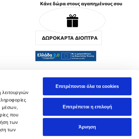
Κάνε δώρα στους αγαπημένους σου
ΔΩΡΟΚΑΡΤΑ ΔΙΟΠΤΡΑ
α
Επιτρέπονται όλα τα cookies
ή λειτουργιών
πληροφορίες
Επιτρέπεται η επιλογή
ν μέσων,
ρίες που
ρήση των
Άρνηση
ήση των