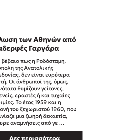
λωση των Αθηνών από
 αδερφές Γαργάρα
ι βέβαιο πως η Ροδόσταμη,
πολη της Ανατολικής
δονίας, δεν είναι ευρύτερα
τή. Οι άνθρωποί της, όμως,
νότατα θυμίζουν γείτονες,
νείς, εραστές ή και τυχαίες
μίες. Το έτος 1959 και η
ονή του ξεχωριστού 1960, που
ινίαζε μια ζωηρή δεκαετία,
υρε αναμνήσεις από γε …
Δες περισσότερα