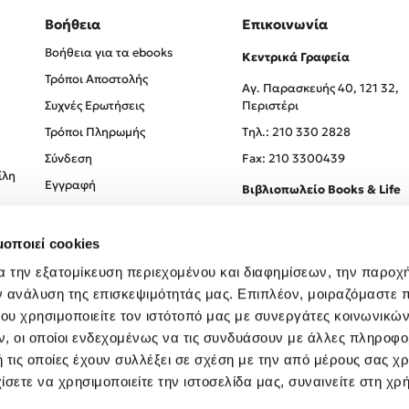
Βοήθεια
Επικοινωνία
Βοήθεια για τα ebooks
Κεντρικά Γραφεία
Τρόποι Αποστολής
Αγ. Παρασκευής 40, 121 32,
Συχνές Ερωτήσεις
Περιστέρι
Τρόποι Πληρωμής
Tηλ.: 210 330 2828
Σύνδεση
Fax: 210 3300439
ίλη
Εγγραφή
Βιβλιοπωλείο Books & Life
Σόλωνος 93-95, 106 78, Αθήν
μοποιεί cookies
Τηλ.:
210 330 0774
α την εξατομίκευση περιεχομένου και διαφημίσεων, την παροχ
ν ανάλυση της επισκεψιμότητάς μας. Επιπλέον, μοιραζόμαστε 
ου χρησιμοποιείτε τον ιστότοπό μας με συνεργάτες κοινωνικώ
, οι οποίοι ενδεχομένως να τις συνδυάσουν με άλλες πληροφο
 τις οποίες έχουν συλλέξει σε σχέση με την από μέρους σας χ
ίσετε να χρησιμοποιείτε την ιστοσελίδα μας, συναινείτε στη χρ