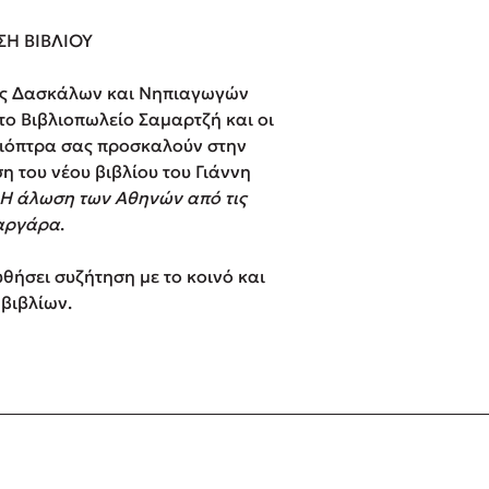
ros
3 βιβλία που μπορείς να δια
ΣΗ ΒΙΒΛΙΟΥ
μια μέρα!
i
Εύκολη συνταγή για chicken
ς Δασκάλων και Νηπιαγωγών
οδημητροπούλου
από τον Άκη Πετρετζίκη!
το Βιβλιοπωλείο Σαμαρτζή και οι
Διακοπές με τα παιδιά: Η α
Διόπτρα σας προσκαλούν στην
d
παύση σε μετωπική σύγκρου
 του νέου βιβλίου του Γιάννη
δική τους για εκτόνωση
 Baccalario
Η άλωση των Αθηνών από τις
Πάνω, κάτω, μπροστά, πίσω
αργάρα
.
ld
τεστ και ανακάλυψε την τάσ
αχήμ
θήσει συζήτηση με το κοινό και
βιβλίων.