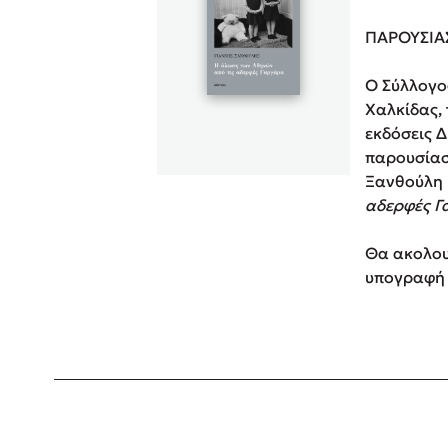
Rebecca Yar
ΠΑΡΟΥΣΙΑ
Playlist
Teo Benedett
Ο Σύλλογο
Τζένη Κουτσ
Χαλκίδας, 
Emily Henry
Στέφανος Ξενάκης
εκδόσεις 
Ali Hazelwoo
παρουσίαση
Το λεξικό της ζωής σου
Pierdomenico
Ξανθούλη
αδερφές Γ
Cori Doerrfe
Δανάη Ιμπρ
Θα ακολου
Κώστας Κρομμύδας
υπογραφή 
Το λιμάνι μου είσαι εσύ
Ιωάννης Γλωσσόπουλος
Ένας γίγαντας στο σχολείο