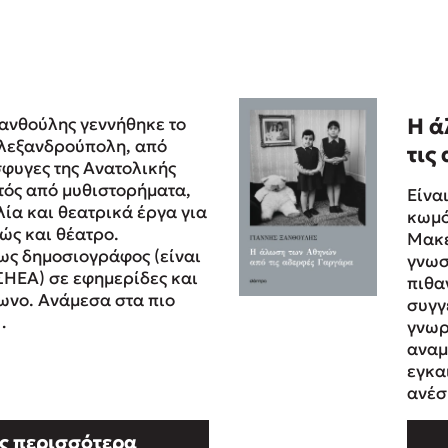
Ξανθούλης γεννήθηκε το
Η ά
Αλεξανδρούπολη, από
τις
σφυγες της Ανατολικής
τός από μυθιστορήματα,
Είνα
ία και θεατρικά έργα για
κωμό
ώς και θέατρο.
Μακε
ως δημοσιογράφος (είναι
γνωσ
ΣΗΕΑ) σε εφημερίδες και
πιθα
φωνο. Ανάμεσα στα πιο
συγγε
…
γνωρι
αναμ
εγκα
ανέσ
ς περισσότερα