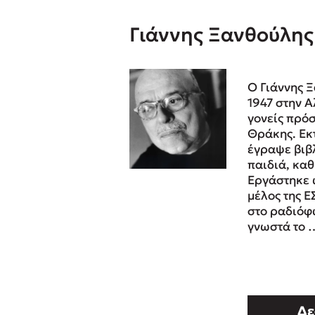
Γιάννης Ξανθούλης
Δανάη Δεληγεώργη
Πάνω, κάτω, μπροστά, πίσω
Ο Γιάννης 
1947 στην 
γονείς πρό
Θράκης. Εκ
Mel Robbins
έγραψε βιβλ
παιδιά, καθ
Η μέθοδος Αφήστε τους
Εργάστηκε 
μέλος της Ε
στο ραδιό­
γνωστά το 
Δε