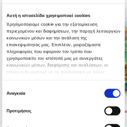
Κώστας Κρομμύδας
Αυτή η ιστοσελίδα χρησιμοποιεί cookies
Χρησιμοποιούμε cookie για την εξατομίκευση
Το λιμάνι μου είσαι εσύ
περιεχομένου και διαφημίσεων, την παροχή λειτουργιών
κοινωνικών μέσων και την ανάλυση της
επισκεψιμότητάς μας. Επιπλέον, μοιραζόμαστε
πληροφορίες που αφορούν τον τρόπο που
χρησιμοποιείτε τον ιστότοπό μας με συνεργάτες
κοινωνικών μέσων, διαφήμισης και αναλύσεων, οι
Ιωάννης Γλωσσόπουλος
οποίοι ενδεχομένως να τις συνδυάσουν με άλλες
πληροφορίες που τους έχετε παραχωρήσει ή τις οποίες
Ένας γίγαντας στο σχολείο
έχουν συλλέξει σε σχέση με την από μέρους σας χρήση
Επιλογή
των υπηρεσιών τους. Αν συνεχίσετε να χρησιμοποιείτε
Αναγκαία
συγκατάθεσης
την ιστοσελίδα μας, συναινείτε στη χρήση των cookies
μας.
Προτιμήσεις
Benzamin Bécue
Benzamin Bé
Δανάη Δεληγεώργη
Πάνω, κάτω, μπροστά, πίσω