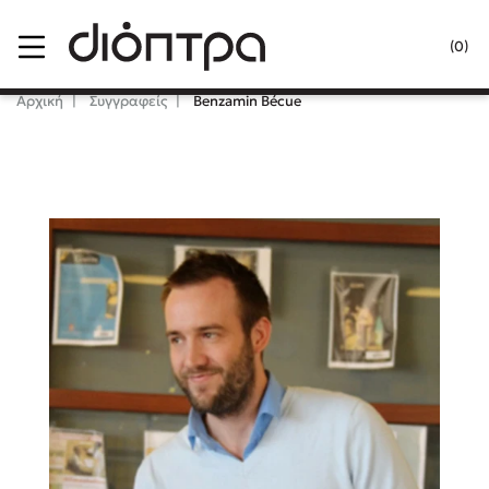
Menu
(0)
Κλείσιμο
Αρχική
Συγγραφείς
Benzamin Bécue
Δημοφιλή Βιβλία
Lidia Branković
Το ξενοδοχείο των συναισθημάτων
Χάρης Πολίτης
Καθρέφτης