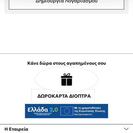
Δημιουργία Λογαριασμού
Στέφανος Ξενάκης
Sebastian Fitzek
Freida McFadden
Κατρίνα Τσάνταλη
Lucinda Riley
Mimi Matthews
Benzamin Bécue
Κάνε δώρα στους αγαπημένους σου
Rebecca Yarros
Teo Benedetti
Τζένη Κουτσοδημητροπούλου
Emily Henry
ΔΩΡΟΚΑΡΤΑ ΔΙΟΠΤΡΑ
Ali Hazelwood
Cori Doerrfeld
Pierdomenico Baccalario
Δανάη Ιμπραχήμ
Η Εταιρεία