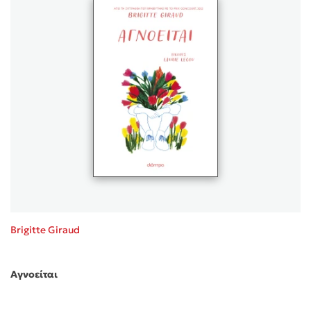
Κώστας Κρομμύδας
Το λιμάνι μου είσαι εσύ
Ιωάννης Γλωσσόπουλος
Ένας γίγαντας στο σχολείο
Brigitte Giraud
Δανάη Δεληγεώργη
Αγνοείται
Πάνω, κάτω, μπροστά, πίσω