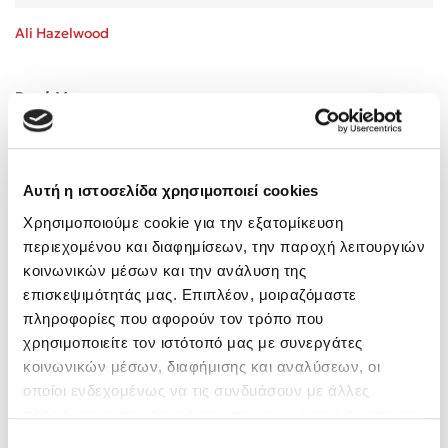
Ali Hazelwood
Ρουά Ματ
Τιμή εκδότη
17.70€
Αυτή η ιστοσελίδα χρησιμοποιεί cookies
Τιμή dioptra.gr
15.93€
Χρησιμοποιούμε cookie για την εξατομίκευση
περιεχομένου και διαφημίσεων, την παροχή λειτουργιών
κοινωνικών μέσων και την ανάλυση της
επισκεψιμότητάς μας. Επιπλέον, μοιραζόμαστε
πληροφορίες που αφορούν τον τρόπο που
χρησιμοποιείτε τον ιστότοπό μας με συνεργάτες
κοινωνικών μέσων, διαφήμισης και αναλύσεων, οι
οποίοι ενδεχομένως να τις συνδυάσουν με άλλες
πληροφορίες που τους έχετε παραχωρήσει ή τις οποίες
έχουν συλλέξει σε σχέση με την από μέρους σας χρήση
Επιλογή