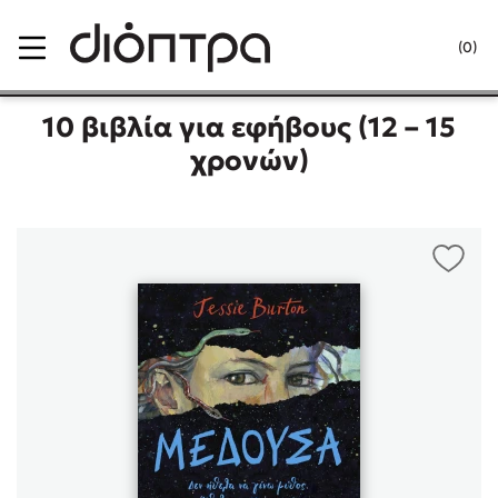
Menu
(0)
Κλείσιμο
10 βιβλία για εφήβους (12 – 15
χρονών)
Δημοφιλή Βιβλία
Lidia Branković
Το ξενοδοχείο των συναισθημάτων
Χάρης Πολίτης
Καθρέφτης