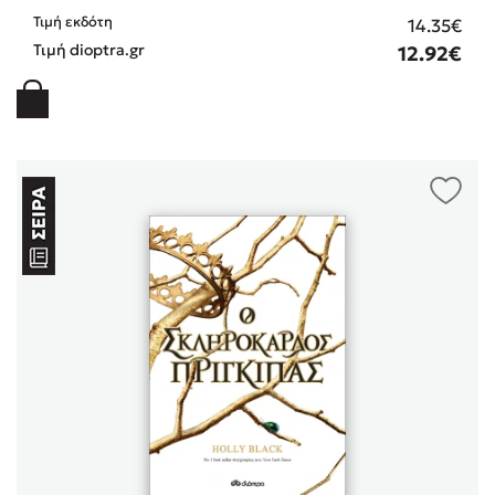
Τιμή εκδότη
14.35€
Τιμή dioptra.gr
12.92€
Mel Robbins
Η μέθοδος Αφήστε τους
Δημοφιλείς Συγγραφείς
Φυστίκι ΠουΚυλάει
Παύλος Καστανάς
El Sombrero