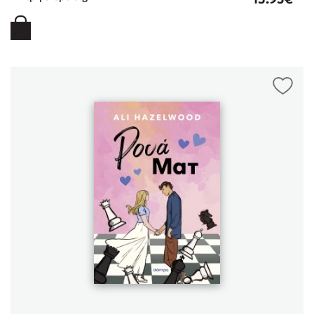
Προσεχείς εκδηλώσεις
Η Δανάη Δεληγεώργη στον Πύργο Κύμης
Ο Κώστας Κρομμύδας στο Παλαιοχώρι Καλαμπάκας
Ο Κώστας Κρομμύδας και η Μαρίνα Γιώτη στη Νικήτη
Χαλκιδικής
Ο Στέφανος Ξενάκης στη Χίο
Ο Κώστας Κρομμύδας & η Μαρίνα Γιώτη στο 54o Φεστιβάλ
Βιβλίου στο Πεδίον του Άρεως