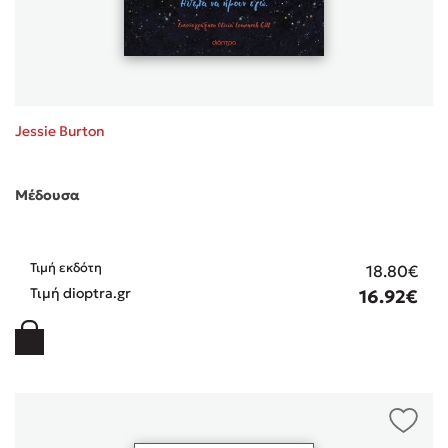
Sebastian Fitzek
Jessie Burton
Playlist
Μέδουσα
Τιμή εκδότη
18.80€
Τιμή dioptra.gr
16.92€
Στέφανος Ξενάκης
Το λεξικό της ζωής σου