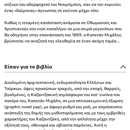
σύζυγο του αδερφοχτού του Νουρήμπεη, σαν να τον κυριεύει
Στέφανος Ξενάκης
ένας «δαίμονας» άγνωστος σε εκείνον μέχρι τότε.
Sebastian Fitzek
Freida McFadden
Καθώς η τεταμένη κατάσταση ανάμεσα σε Οθωμανούς και
Χριστιανούς στο νησί καταλήγει σε μια σειρά γεγονότων που
Κατρίνα Τσάνταλη
θα οδηγήσει στην επανάσταση του 1889, ο Καπετάν Μιχάλης
Lucinda Riley
βρίσκεται να αναζητά την ελευθερία σε έναν ακόμη τομέα…
Mimi Matthews
Benzamin Bécue
Rebecca Yarros
Είπαν για το βιβλίο
Teo Benedetti
Τζένη Κουτσοδημητροπούλου
Δουλεμένη αρχιτεκτονική, ενδυματολογία Ελλήνων και
Emily Henry
Τούρκων, όψεις προσώπων τραχιές, από την εποχή, θαρρείς,
Ali Hazelwood
βγαλμένες, η Καζαντζακική ατμόσφαιρα του κατ’ εικόνα του
πατέρα του, Καπετάν Μιχάλη, σε μια οπτικοκειμενική έξαρση
Cori Doerrfeld
(graphic novel γαρ), με άψογο ρυθμό και ροή, με απρόσκοπτη
Pierdomenico Baccalario
ανάπτυξη της δομής του μυθιστορήματος και με τους εμβριθείς
Δανάη Ιμπραχήμ
χαρακτήρες του Καζαντζάκη, από την απλότητα μέχρι την
οξύτητά τους, σθεναρά και αβίαστα παρόντες. Αυτή η