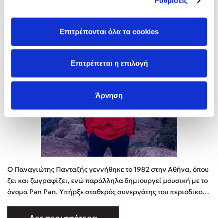
Ρυθμίσεις
Παναγιώτης Πανταζής
Επιτρέπονται όλα τα cookies
Επιτρέπεται η επιλογή
Άρνηση
O Παναγιώτης Πανταζής γεννήθηκε το 1982 στην Αθήνα, όπου
ζει και ζωγραφίζει, ενώ παράλληλα δημιουργεί μουσική με το
όνομα Pan Pan. Υπήρξε σταθερός συνεργάτης του περιοδικού
9, ενώ τα τελευταία πέντε χρόνια της κυκλοφορίας του
δημοσίευσε το πρώτο άλμπουμ του με κόμικς Common Comics