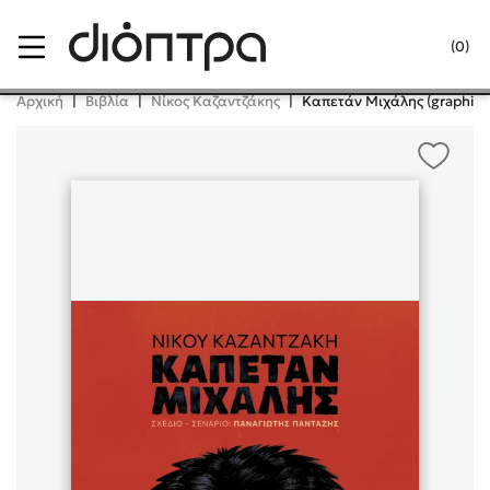
Menu
(0)
Κλείσιμο
Αρχική
|
Βιβλία
|
Νίκος Καζαντζάκης
|
Καπετάν Μιχάλης (graphic n
Δημοφιλή Βιβλία
Lidia Branković
Το ξενοδοχείο των συναισθημάτων
Χάρης Πολίτης
Καθρέφτης