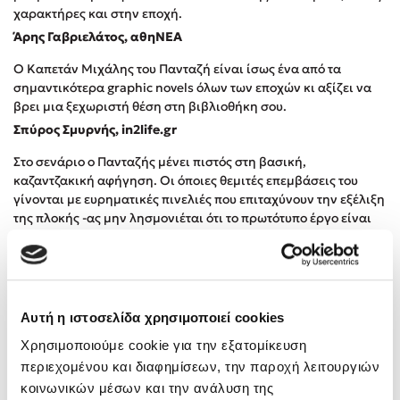
Προσεχείς εκδηλώσεις
χαρακτήρες και στην εποχή.
Άρης Γαβριελάτος, αθηΝΕΑ
Η Δανάη Δεληγεώργη στον Πύργο Κύμης
Ο Καπετάν Μιχάλης του Πανταζή είναι ίσως ένα από τα
Ο Κώστας Κρομμύδας στο Παλαιοχώρι Καλαμπάκας
σημαντικότερα graphic novels όλων των εποχών κι αξίζει να
Ο Κώστας Κρομμύδας και η Μαρίνα Γιώτη στη Νικήτη
βρει μια ξεχωριστή θέση στη βιβλιοθήκη σου.
Χαλκιδικής
Σπύρος Σμυρνής, in2life.gr
Ο Στέφανος Ξενάκης στη Χίο
Ο Κώστας Κρομμύδας & η Μαρίνα Γιώτη στο 54o Φεστιβάλ
Στο σενάριο ο Πανταζής μένει πιστός στη βασική,
Βιβλίου στο Πεδίον του Άρεως
καζαντζακική αφήγηση. Οι όποιες θεμιτές επεμβάσεις του
γίνονται με ευρηματικές πινελιές που επιταχύνουν την εξέλιξη
της πλοκής -ας μην λησμονιέται ότι το πρωτότυπο έργο είναι
πάνω από 500 πυκνογραμμένες σελίδες σε έκταση. Σε
συνδυασμό με την εικονογράφηση, η ιστορία συμπυκνώνεται
στους καλοακονισμένους διαλόγους των χαρακτήρων.
Θανάσης Μήνας, avopolis.gr
Αυτή η ιστοσελίδα χρησιμοποιεί cookies
[...] ο συγγραφέας-διασκευαστής του κειμένου και
Χρησιμοποιούμε cookie για την εξατομίκευση
εικονογράφος Παναγιώτης Πανταζής καταφέρνει να μείνει
περιεχομένου και διαφημίσεων, την παροχή λειτουργιών
πιστός στο πρωτόλειο κείμενο, αλλά και να αποδώσει πιστά το
πνεύμα του συγγραφέα.
κοινωνικών μέσων και την ανάλυση της