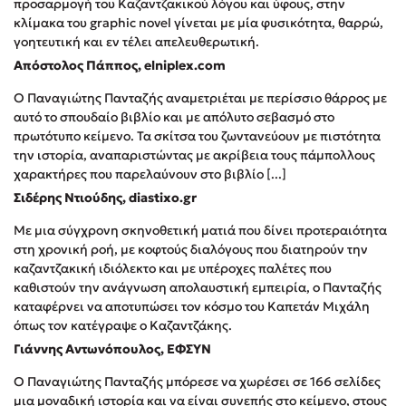
προσαρμογή του Καζαντζακικού λόγου και ύφους, στην
Δημοφιλή Άρθρα
κλίμακα του graphic novel γίνεται με μία φυσικότητα, θαρρώ,
γοητευτική και εν τέλει απελευθερωτική.
Τεστ: Ποιο αστυνομικό βιβλίο σου ταιριάζει για το καλοκαίρι;
Απόστολος Πάππος, elniplex.com
3 βιβλία βασισμένα σε αληθινά γεγονότα!
Ο Παναγιώτης Πανταζής αναμετριέται με περίσσιο θάρρος με
Ο εθισμός των παιδιών στις οθόνες δεν είναι «το πρόβλημα»
αυτό το σπουδαίο βιβλίο και με απόλυτο σεβασμό στο
Μια λέξη που συχνά νιώθεις αλλά την αγνοείς
πρωτότυπο κείμενο. Τα σκίτσα του ζωντανεύουν με πιστότητα
Τι είναι η νευροποικιλότητα; Η Δρ. Δανάη Δεληγεώργη
την ιστορία, αναπαριστώντας με ακρίβεια τους πάμπολλους
απαντά!
χαρακτήρες που παρελαύνουν στο βιβλίο [...]
Συγχαρητήρια, Πέθανες! Μια ξενάγηση στον Άδη της
Σιδέρης Ντιούδης, diastixo.gr
ελληνικής μυθολογίας
Με μια σύγχρονη σκηνοθετική ματιά που δίνει προτεραιότητα
Εύκολη συνταγή για chicken BBQ pizza από τον Άκη
στη χρονική ροή, με κοφτούς διαλόγους που διατηρούν την
Πετρετζίκη!
καζαντζακική ιδιόλεκτο και με υπέροχες παλέτες που
3 βιβλία που μπορείς να διαβάσεις σε μια μέρα!
καθιστούν την ανάγνωση απολαυστική εμπειρία, ο Πανταζής
Διακοπές με τα παιδιά: Η ανάγκη μας για παύση σε μετωπική
καταφέρνει να αποτυπώσει τον κόσμο του Καπετάν Μιχάλη
σύγκρουση με τη δική τους για εκτόνωση
όπως τον κατέγραψε ο Καζαντζάκης.
Πάνω, κάτω, μπροστά, πίσω; Κάνε το τεστ και ανακάλυψε την
Γιάννης Αντωνόπουλος, ΕΦΣΥΝ
τάση σου!
Ο Παναγιώτης Πανταζής μπόρεσε να χωρέσει σε 166 σελίδες
μια μοναδική ιστορία και να είναι συνεπής στο κείμενο, στους