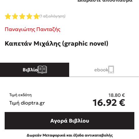
Κώστας Κρομμύδας
(1 αξιολόγηση)
Παναγιώτης Πανταζής
Το λιμάνι μου είσαι εσύ
Καπετάν Μιχάλης (graphic novel)
Βιβλίο
ebook
Ιωάννης Γλωσσόπουλος
Ένας γίγαντας στο σχολείο
18.80
€
Τιμή εκδότη
16.92
€
Τιμή dioptra.gr
Αγορά Βιβλίου
Δανάη Δεληγεώργη
Δωρεάν Μεταφορικά και έξοδα αντικαταβολής
Πάνω, κάτω, μπροστά, πίσω