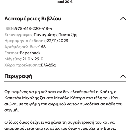
από 20 €
Λεπτομέρειες Βιβλίου
ISBN:
978-618-220-418-4
Εικονογράφος:
Παναγιώτης Πανταζής
Mel Robbins
Ημερομηνία έκδοσης:
22/11/2023
Αριθμός σελίδων:
168
Η μέθοδος Αφήστε τους
Format:
Paperback
Μέγεθος:
21,0 x 29,0
Χώρα προέλευσης:
Ελλάδα
Περιγραφή
Ορκισμένος να μη γελάσει αν δεν ελευθερωθεί η Κρήτη, ο
Καπετάν Μιχάλης ζει στο Μεγάλο Κάστρο στα τέλη του 19ου
Δημοφιλείς Συγγραφείς
αιώνα, με τη φήμη του αγριμιού να τον συνοδεύει σε κάθε του
στιγμή.
Φυστίκι ΠουΚυλάει
Παύλος Καστανάς
Ο ίδιος όμως δείχνει να χάνει τη συγκέντρωσή του και να
El Sombrero
απομακρύνεται από τις αξίες του όταν γνωρίζει την Εμινέ,