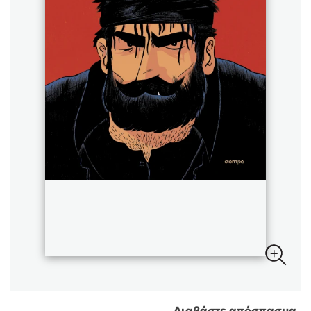
Sebastian Fitzek
Playlist
Στέφανος Ξενάκης
Το λεξικό της ζωής σου
Διαβάστε απόσπασμα