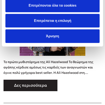
Επιτρέπονται όλα τα cookies
Επιτρέπεται η επιλογή
Άρνηση
Το πρώτο μυθιστόρημα της Ali Hazelwood Το θεώρημα της
αγάπης κέρδισε αμέσως τις καρδιές των αναγνωστών και
έγινε πολύ γρήγορα best seller. Η Ali Hazelwood στη
συγγραφική της πορεία έχει πολλά ακόμα άρθρα και
ακαδημαϊκά κείμενα σχετικά με την επιστήμη του εγκεφάλου,
Δες περισσότερα
στα οποία βέβαια κανείς δεν ερωτεύεται και δεν υπάρχει
πάντα happy end. Με ρίζες από την Ιταλία, έζησε στη Γερμανία
και την Ιαπωνία πρ …