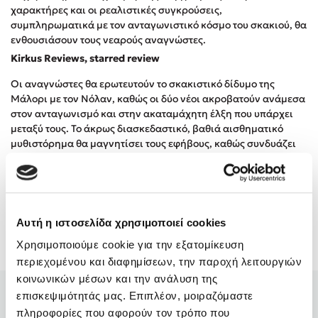
Προσεχείς εκδηλώσεις
χαρακτήρες και οι ρεαλιστικές συγκρούσεις,
συμπληρωματικά με τον ανταγωνιστικό κόσμο του σκακιού, θα
Η Δανάη Δεληγεώργη στον Πύργο Κύμης
ενθουσιάσουν τους νεαρούς αναγνώστες.
Ο Κώστας Κρομμύδας στο Παλαιοχώρι Καλαμπάκας
Kirkus Reviews, starred review
Ο Κώστας Κρομμύδας και η Μαρίνα Γιώτη στη Νικήτη
Οι αναγνώστες θα ερωτευτούν το σκακιστικό δίδυμο της
Χαλκιδικής
Μάλορι με τον Νόλαν, καθώς οι δύο νέοι ακροβατούν ανάμεσα
Ο Στέφανος Ξενάκης στη Χίο
στον ανταγωνισμό και στην ακαταμάχητη έλξη που υπάρχει
Ο Κώστας Κρομμύδας & η Μαρίνα Γιώτη στο 54o Φεστιβάλ
μεταξύ τους. Το άκρως διασκεδαστικό, βαθιά αισθηματικό
Βιβλίου στο Πεδίον του Άρεως
μυθιστόρημα θα μαγνητίσει τους εφήβους, καθώς συνδυάζει
ευφυΐα, σοφία και τον έρωτα, που όλους τους ανθρώπους μας
καθιστά πιόνια.
Booklist, starred review
Αυτή η ιστοσελίδα χρησιμοποιεί cookies
Χρησιμοποιούμε cookie για την εξατομίκευση
Αξιολογήσεις
περιεχομένου και διαφημίσεων, την παροχή λειτουργιών
κοινωνικών μέσων και την ανάλυση της
επισκεψιμότητάς μας. Επιπλέον, μοιραζόμαστε
User
/ 12-08-2025
(4)
πληροφορίες που αφορούν τον τρόπο που