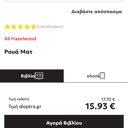
Διαβάστε απόσπασμα
Κώστας Κρομμύδας
(3 αξιολογήσεις)
Το λιμάνι μου είσαι εσύ
Ali Hazelwood
Ρουά Ματ
Ιωάννης Γλωσσόπουλος
Βιβλίο
ebook
Ένας γίγαντας στο σχολείο
17.70
€
Τιμή εκδότη
15.93
€
Τιμή dioptra.gr
Δανάη Δεληγεώργη
Αγορά Βιβλίου
Πάνω, κάτω, μπροστά, πίσω