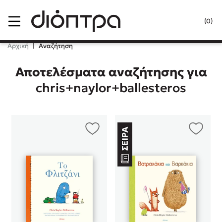
Menu
(0)
Κλείσιμο
Αρχική
|
Αναζήτηση
Αποτελέσματα αναζήτησης για
Δημοφιλή Βιβλία
chris+naylor+ballesteros
Lidia Branković
Το ξενοδοχείο των συναισθημάτων
Χάρης Πολίτης
Καθρέφτης