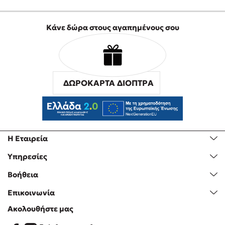
Προσεχείς εκδηλώσεις
Ο Κώστας Κρομμύδας στο Παλαιοχώρι Καλαμπάκας
Κάνε δώρα στους αγαπημένους σου
Ο Κώστας Κρομμύδας και η Μαρίνα Γιώτη στη Νικήτη
Χαλκιδικής
Ο Στέφανος Ξενάκης στη Χίο
Ο Κώστας Κρομμύδας & η Μαρίνα Γιώτη στο 54o Φεστιβάλ
ΔΩΡΟΚΑΡΤΑ ΔΙΟΠΤΡΑ
Βιβλίου στο Πεδίον του Άρεως
Ο Βαγγέλης Ηλιόπουλος & η Τζένη Κουτσοδημητροπούλου στο
54o Φεστιβάλ Βιβλίου στο Πεδίον του Άρεως
Η Εταιρεία
Υπηρεσίες
Βοήθεια
Επικοινωνία
Ακολουθήστε μας