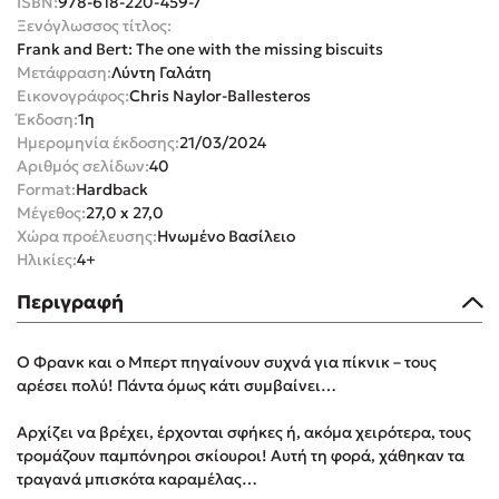
ISBN:
978-618-220-459-7
Ξενόγλωσσος τίτλος:
Frank and Bert: The one with the missing biscuits
Μετάφραση:
Λύντη Γαλάτη
Εικονογράφος:
Chris Naylor-Ballesteros
Έκδοση:
1η
Ημερομηνία έκδοσης:
21/03/2024
Mel Robbins
Αριθμός σελίδων:
40
Format:
Hardback
Η μέθοδος Αφήστε τους
Μέγεθος:
27,0 x 27,0
Χώρα προέλευσης:
Ηνωμένο Βασίλειο
Ηλικίες:
4+
Περιγραφή
Ο Φρανκ και ο Μπερτ πηγαίνουν συχνά για πίκνικ – τους
Δημοφιλείς Συγγραφείς
αρέσει πολύ! Πάντα όμως κάτι συμβαίνει…
Φυστίκι ΠουΚυλάει
Αρχίζει να βρέχει, έρχονται σφήκες ή, ακόμα χειρότερα, τους
Παύλος Καστανάς
τρομάζουν παμπόνηροι σκίουροι! Αυτή τη φορά, χάθηκαν τα
τραγανά μπισκότα καραμέλας…
El Sombrero