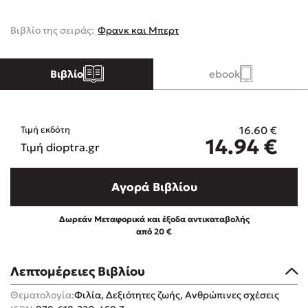
Βιβλίο της σειράς:
Φρανκ και Μπερτ
Κώστας Κρομμύδας
Το λιμάνι μου είσαι εσύ
Βιβλίο
ebook
16.60
€
Τιμή εκδότη
14.94
€
Τιμή dioptra.gr
Ιωάννης Γλωσσόπουλος
Αγορά Βιβλίου
Ένας γίγαντας στο σχολείο
Δωρεάν Μεταφορικά και έξοδα αντικαταβολής
από 20 €
Λεπτομέρειες Βιβλίου
Δανάη Δεληγεώργη
Θεματολογία:
Φιλία, Δεξιότητες ζωής, Ανθρώπινες σχέσεις
Πάνω, κάτω, μπροστά, πίσω