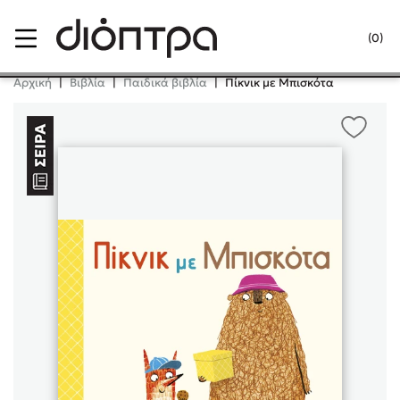
Menu
(0)
Κλείσιμο
Αρχική
|
Βιβλία
|
Παιδικά βιβλία
|
Πίκνικ με Μπισκότα
Δημοφιλή Βιβλία
Lidia Branković
Το ξενοδοχείο των συναισθημάτων
Χάρης Πολίτης
Καθρέφτης