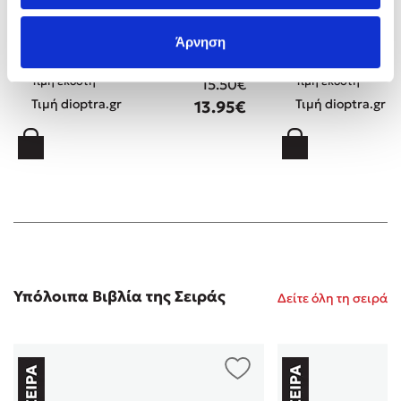
Το Φλιτζάνι
Βατραχάκια και Β
Άρνηση
Τιμή εκδότη
Τιμή εκδότη
15.50€
Τιμή dioptra.gr
Τιμή dioptra.gr
13.95€
Υπόλοιπα Βιβλία της Σειράς
Δείτε όλη τη σειρά