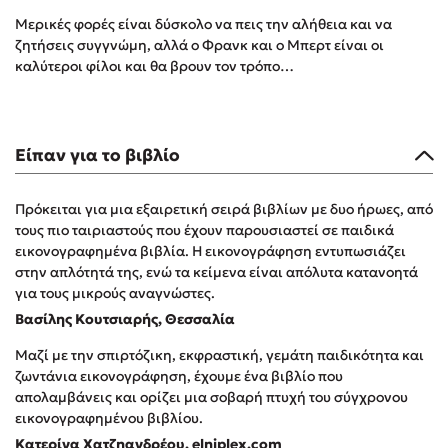
Στέφανος Ξενάκης
Μερικές φορές είναι δύσκολο να πεις την αλήθεια και να
Sebastian Fitzek
ζητήσεις συγγνώμη, αλλά ο Φρανκ και ο Μπερτ είναι οι
καλύτεροι φίλοι και θα βρουν τον τρόπο…
Freida McFadden
Κατρίνα Τσάνταλη
Lucinda Riley
Είπαν για το βιβλίο
Mimi Matthews
Benzamin Bécue
Πρόκειται για μια εξαιρετική σειρά βιβλίων με δυο ήρωες, από
Rebecca Yarros
τους πιο ταιριαστούς που έχουν παρουσιαστεί σε παιδικά
Teo Benedetti
εικονογραφημένα βιβλία. Η εικονογράφηση εντυπωσιάζει
Τζένη Κουτσοδημητροπούλου
στην απλότητά της, ενώ τα κείμενα είναι απόλυτα κατανοητά
για τους μικρούς αναγνώστες.
Emily Henry
Βασίλης Κουτσιαρής, Θεσσαλία
Ali Hazelwood
Cori Doerrfeld
Μαζί με την σπιρτόζικη, εκφραστική, γεμάτη παιδικότητα και
ζωντάνια εικονογράφηση, έχουμε ένα βιβλίο που
Pierdomenico Baccalario
απολαμβάνεις και ορίζει μια σοβαρή πτυχή του σύγχρονου
Δανάη Ιμπραχήμ
εικονογραφημένου βιβλίου.
Κατερίνα Χατζηανδρέου, elniplex.com