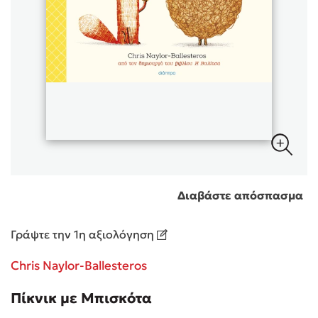
Sebastian Fitzek
Playlist
Διαβάστε απόσπασμα
Στέφανος Ξενάκης
Γράψτε την 1η αξιολόγηση
Το λεξικό της ζωής σου
Chris Naylor-Ballesteros
Πίκνικ με Μπισκότα