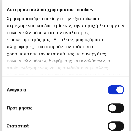
Αυτή η ιστοσελίδα χρησιμοποιεί cookies
Τιμή εκδότη
Τιμή εκδότη
16.60€
14.35€
Τιμή dioptra.gr
Τιμή dioptra.gr
14.94€
12.92€
Χρησιμοποιούμε cookie για την εξατομίκευση
περιεχομένου και διαφημίσεων, την παροχή λειτουργιών
κοινωνικών μέσων και την ανάλυση της
Mel Robbins
επισκεψιμότητάς μας. Επιπλέον, μοιραζόμαστε
πληροφορίες που αφορούν τον τρόπο που
Η μέθοδος Αφήστε τους
χρησιμοποιείτε τον ιστότοπό μας με συνεργάτες
κοινωνικών μέσων, διαφήμισης και αναλύσεων, οι
οποίοι ενδεχομένως να τις συνδυάσουν με άλλες
πληροφορίες που τους έχετε παραχωρήσει ή τις οποίες
έχουν συλλέξει σε σχέση με την από μέρους σας χρήση
Επιλογή
των υπηρεσιών τους. Αν συνεχίσετε να χρησιμοποιείτε
Αναγκαία
συγκατάθεσης
την ιστοσελίδα μας, συναινείτε στη χρήση των cookies
Δημοφιλείς Συγγραφείς
μας.
Προτιμήσεις
Φυστίκι ΠουΚυλάει
Παύλος Καστανάς
Στατιστικά
El Sombrero