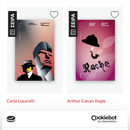
Κώστας Κρομμύδας
Το λιμάνι μου είσαι εσύ
Ιωάννης Γλωσσόπουλος
Ένας γίγαντας στο σχολείο
Carlo Lucarelli
Arthur Conan Doyle
Δανάη Δεληγεώργη
Η τριλογία του φασισμού
Σπουδή στο κόκκινο
Πάνω, κάτω, μπροστά, πίσω