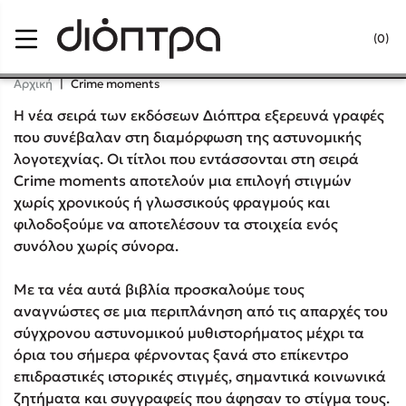
Menu
(0)
Κλείσιμο
Αρχική
|
Crime moments
Η νέα σειρά των εκδόσεων Διόπτρα εξερευνά γραφές
που συνέβαλαν στη διαμόρφωση της αστυνομικής
Δημοφιλή Βιβλία
λογοτεχνίας. Οι τίτλοι που εντάσσονται στη σειρά
Crime moments αποτελούν μια επιλογή στιγμών
Lidia Branković
χωρίς χρονικούς ή γλωσσικούς φραγμούς και
φιλοδοξούμε να αποτελέσουν τα στοιχεία ενός
Το ξενοδοχείο των συναισθημάτων
συνόλου χωρίς σύνορα.
Με τα νέα αυτά βιβλία προσκαλούμε τους
αναγνώστες σε μια περιπλάνηση από τις απαρχές του
σύγχρονου αστυνομικού μυθιστορήματος μέχρι τα
Χάρης Πολίτης
όρια του σήμερα φέρνοντας ξανά στο επίκεντρο
επιδραστικές ιστορικές στιγμές, σημαντικά κοινωνικά
Καθρέφτης
ζητήματα και συγγραφείς που άφησαν το στίγμα τους.