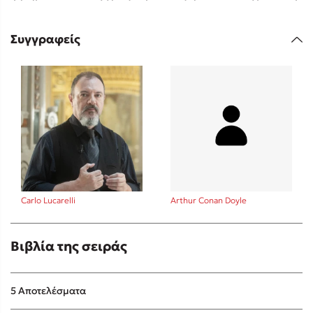
Συγγραφείς
Sebastian Fitzek
Playlist
Carlo Lucarelli
Arthur Conan Doyle
Στέφανος Ξενάκης
Βιβλία της σειράς
Το λεξικό της ζωής σου
5 Αποτελέσματα