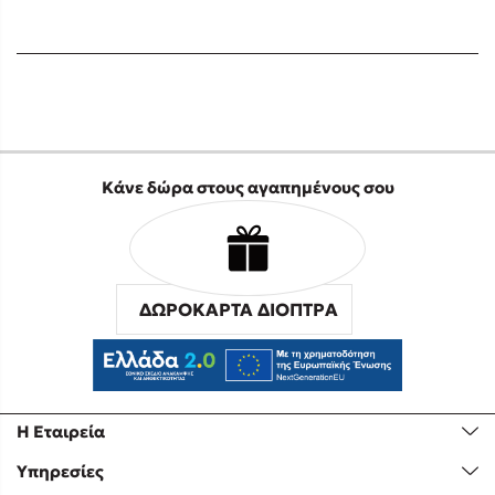
Προσεχείς εκδηλώσεις
Ο Κώστας Κρομμύδας στο Παλαιοχώρι Καλαμπάκας
Ο Κώστας Κρομμύδας και η Μαρίνα Γιώτη στη Νικήτη
Χαλκιδικής
Ο Στέφανος Ξενάκης στη Χίο
Ο Κώστας Κρομμύδας & η Μαρίνα Γιώτη στο 54o Φεστιβάλ
Κάνε δώρα στους αγαπημένους σου
Βιβλίου στο Πεδίον του Άρεως
Ο Βαγγέλης Ηλιόπουλος & η Τζένη Κουτσοδημητροπούλου στο
54o Φεστιβάλ Βιβλίου στο Πεδίον του Άρεως
ΔΩΡΟΚΑΡΤΑ ΔΙΟΠΤΡΑ
Η Εταιρεία
Υπηρεσίες