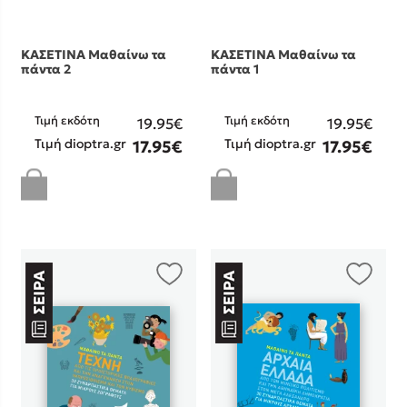
Κώστας Κρομμύδας
ΚΑΣΕΤΙΝΑ Μαθαίνω τα
ΚΑΣΕΤΙΝΑ Μαθαίνω τα
πάντα 2
πάντα 1
Το λιμάνι μου είσαι εσύ
Τιμή εκδότη
Τιμή εκδότη
19.95€
19.95€
Τιμή dioptra.gr
Τιμή dioptra.gr
17.95€
17.95€
Ιωάννης Γλωσσόπουλος
Ένας γίγαντας στο σχολείο
Δανάη Δεληγεώργη
Πάνω, κάτω, μπροστά, πίσω