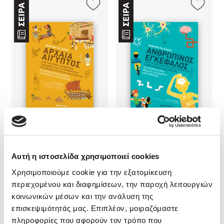
Στέφανος Ξενάκης
Sebastian Fitzek
Freida McFadden
Κατρίνα Τσάνταλη
Lucinda Riley
Mimi Matthews
Benzamin Bécue
Rebecca Yarros
Teo Benedetti
Τζένη Κουτσοδημητροπούλου
Emily Henry
Cath Senker
Clive Gifford
Αυτή η ιστοσελίδα χρησιμοποιεί cookies
Ali Hazelwood
Χρησιμοποιούμε cookie για την εξατομίκευση
Cori Doerrfeld
περιεχομένου και διαφημίσεων, την παροχή λειτουργιών
Αρχαία Αίγυπτος
7
Ανθρώπινος
8
Pierdomenico Baccalario
εγκέφαλος
κοινωνικών μέσων και την ανάλυση της
Δανάη Ιμπραχήμ
επισκεψιμότητάς μας. Επιπλέον, μοιραζόμαστε
πληροφορίες που αφορούν τον τρόπο που
Τιμή εκδότη
Τιμή εκδότη
13.30€
13.30€