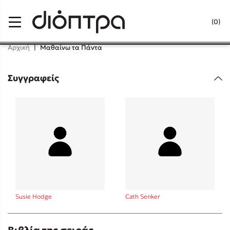
Menu
(0)
Κλείσιμο
Αρχική
|
Μαθαίνω τα Πάντα
Συγγραφείς
Δημοφιλή Βιβλία
Lidia Branković
Το ξενοδοχείο των συναισθημάτων
Susie Hodge
Cath Senker
Χάρης Πολίτης
Καθρέφτης
Βιβλία της σειράς