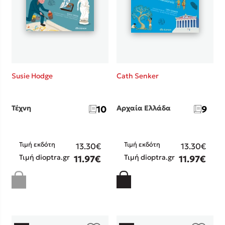
Mel Robbins
Susie Hodge
Cath Senker
Η μέθοδος Αφήστε τους
Τέχνη
10
Αρχαία Ελλάδα
9
Τιμή εκδότη
Τιμή εκδότη
13.30€
13.30€
Τιμή dioptra.gr
Τιμή dioptra.gr
11.97€
11.97€
Δημοφιλείς Συγγραφείς
Φυστίκι ΠουΚυλάει
Παύλος Καστανάς
El Sombrero