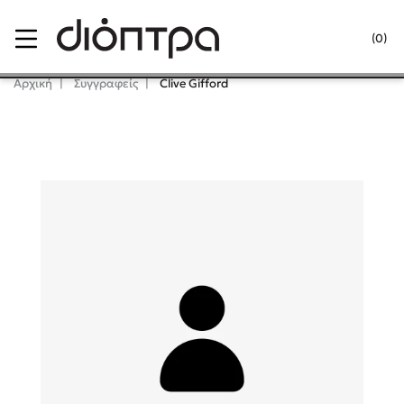
Menu
(0)
Κλείσιμο
Αρχική
Συγγραφείς
Clive Gifford
Δημοφιλή Βιβλία
Lidia Branković
Το ξενοδοχείο των συναισθημάτων
Χάρης Πολίτης
Καθρέφτης