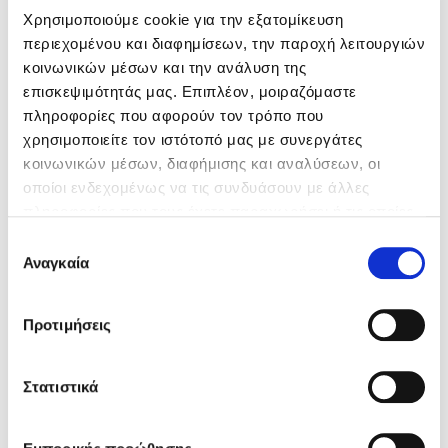
Χρησιμοποιούμε cookie για την εξατομίκευση
περιεχομένου και διαφημίσεων, την παροχή λειτουργιών
Κώστας Κρομμύδας
κοινωνικών μέσων και την ανάλυση της
επισκεψιμότητάς μας. Επιπλέον, μοιραζόμαστε
Το λιμάνι μου είσαι εσύ
πληροφορίες που αφορούν τον τρόπο που
χρησιμοποιείτε τον ιστότοπό μας με συνεργάτες
κοινωνικών μέσων, διαφήμισης και αναλύσεων, οι
οποίοι ενδεχομένως να τις συνδυάσουν με άλλες
πληροφορίες που τους έχετε παραχωρήσει ή τις οποίες
έχουν συλλέξει σε σχέση με την από μέρους σας χρήση
Ιωάννης Γλωσσόπουλος
Επιλογή
των υπηρεσιών τους. Αν συνεχίσετε να χρησιμοποιείτε
Clive Gifford
Αναγκαία
συγκατάθεσης
Ένας γίγαντας στο σχολείο
την ιστοσελίδα μας, συναινείτε στη χρήση των cookies
μας.
Προτιμήσεις
Ανθρώπινος εγκέφαλος
8
Στατιστικά
Δανάη Δεληγεώργη
Τιμή εκδότη
13.30€
Τιμή dioptra.gr
11.97€
Πάνω, κάτω, μπροστά, πίσω