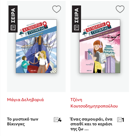
Μάγια Δεληβοριά
Τζένη
Κουτσοδημητροπούλου
Το μυστικό των
4
Ένας σαμουράι, ένα
1
Βίκινγκς
σπαθί και το κεράσι
της ζω …