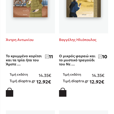
Κώστας Κρομμύδας
Το λιμάνι μου είσαι εσύ
Άντρη Αντωνίου
Βαγγέλης Ηλιόπουλος
Το κρυμμένο κορίτσι
11
Ο μικρός φαραώ και
10
και τα τρία ήτα του
το μυστικό τραγούδι
Ιωάννης Γλωσσόπουλος
Άμστε …
του Νε …
Ένας γίγαντας στο σχολείο
Τιμή εκδότη
Τιμή εκδότη
14.35€
14.35€
Τιμή dioptra.gr
Τιμή dioptra.gr
12.92€
12.92€
Δανάη Δεληγεώργη
Πάνω, κάτω, μπροστά, πίσω