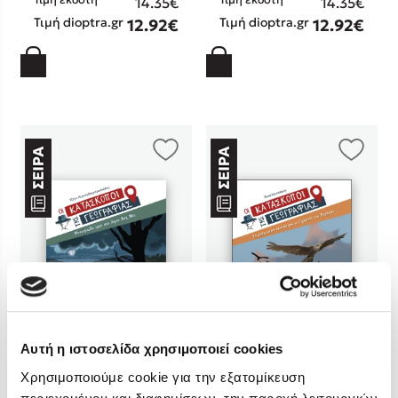
14.35€
14.35€
Στέφανος Ξενάκης
Τιμή dioptra.gr
Τιμή dioptra.gr
12.92€
12.92€
Sebastian Fitzek
Freida McFadden
Κατρίνα Τσάνταλη
Lucinda Riley
Mimi Matthews
Benzamin Bécue
Rebecca Yarros
Teo Benedetti
Τζένη Κουτσοδημητροπούλου
Emily Henry
Ali Hazelwood
Cori Doerrfeld
Pierdomenico Baccalario
Αυτή η ιστοσελίδα χρησιμοποιεί cookies
Δανάη Ιμπραχήμ
Χρησιμοποιούμε cookie για την εξατομίκευση