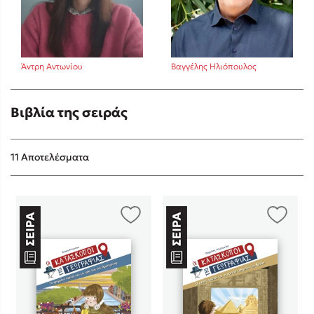
Άντρη Αντωνίου
Βαγγέλης Ηλιόπουλος
Sebastian Fitzek
Βιβλία της σειράς
Playlist
11 Αποτελέσματα
Στέφανος Ξενάκης
Το λεξικό της ζωής σου