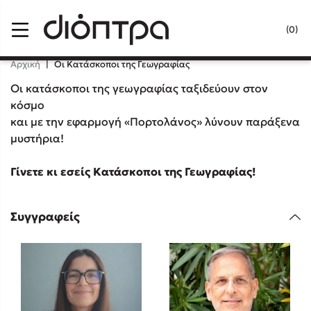
Menu
(0)
Κλείσιμο
Αρχική
|
Οι Κατάσκοποι της Γεωγραφίας
Οι κατάσκοποι της γεωγραφίας ταξιδεύουν στον
κόσμο
Δημοφιλή Βιβλία
και με την εφαρμογή «Πορτολάνος» λύνουν παράξενα
μυστήρια!
Lidia Branković
Γίνετε κι εσείς Κατάσκοποι της Γεωγραφίας!
Το ξενοδοχείο των συναισθημάτων
Συγγραφείς
Χάρης Πολίτης
Καθρέφτης