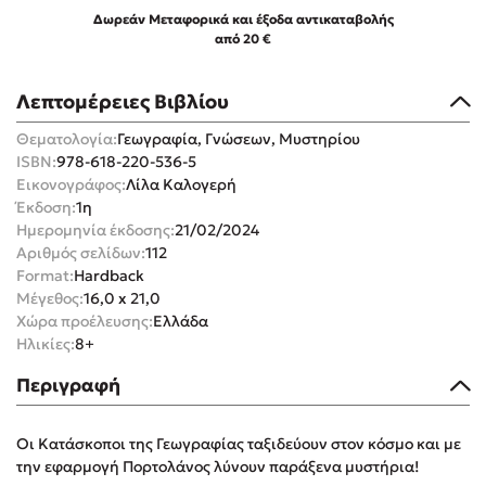
Δωρεάν Μεταφορικά και έξοδα αντικαταβολής
από 20 €
Λεπτομέρειες Βιβλίου
Θεματολογία:
Γεωγραφία, Γνώσεων, Μυστηρίου
Mel Robbins
ISBN:
978-618-220-536-5
Εικονογράφος:
Λίλα Καλογερή
Η μέθοδος Αφήστε τους
Έκδοση:
1η
Ημερομηνία έκδοσης:
21/02/2024
Αριθμός σελίδων:
112
Format:
Hardback
Μέγεθος:
16,0 x 21,0
Χώρα προέλευσης:
Ελλάδα
Ηλικίες:
8+
Δημοφιλείς Συγγραφείς
Περιγραφή
Φυστίκι ΠουΚυλάει
Παύλος Καστανάς
Οι Κατάσκοποι της Γεωγραφίας ταξιδεύουν στον κόσμο και με
την εφαρμογή Πορτολάνος λύνουν παράξενα μυστήρια!
El Sombrero