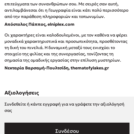
επιτεύγματα των συνανθρώπων σου. Με σειρές σαν αυτή,
Δημοφιλή Άρθρα
αντιλαμβάνεσαι ότι η Γεωγραφία είναι κάτι πολύ περισσότερο
από την παράθεση πληροφοριών και τοπωνυμίων.
3 βιβλία βασισμένα σε αληθινά γεγονότα!
Απόστολος Πάππος, elniplex.com
Τεστ: Ποιο αστυνομικό βιβλίο σου ταιριάζει για το καλοκαίρι;
Ο εθισμός των παιδιών στις οθόνες δεν είναι «το πρόβλημα»
Οι χαρακτήρες είναι καλοδουλεμένοι, με τον καθένα να φέρει
μοναδικά χαρακτηριστικά και προσωπικότητα, προσθέτοντας
Μια λέξη που συχνά νιώθεις αλλά την αγνοείς
τη δική του πινελιά. Η δυναμική μεταξύ τους ενισχύει το
Τι είναι η νευροποικιλότητα; Η Δρ. Δανάη Δεληγεώργη
στοιχείο της φιλίας και της συνεργασίας, τονίζοντας τη
απαντά!
σημασία της ομαδικής εργασίας στην επίλυση μυστηρίων.
Συγχαρητήρια, Πέθανες! Μια ξενάγηση στον Άδη της
Νεκταρία Βαρσαμή-Πουλτσίδη, thematofylakes.gr
ελληνικής μυθολογίας
3 βιβλία που μπορείς να διαβάσεις σε μια μέρα!
Εύκολη συνταγή για chicken BBQ pizza από τον Άκη
Αξιολογήσεις
Πετρετζίκη!
Διακοπές με τα παιδιά: Η ανάγκη μας για παύση σε μετωπική
Συνδεθείτε ή κάντε εγγραφή για να γράψετε την αξιολόγησή
σύγκρουση με τη δική τους για εκτόνωση
σας
Πάνω, κάτω, μπροστά, πίσω; Κάνε το τεστ και ανακάλυψε την
τάση σου!
Συνδέσου