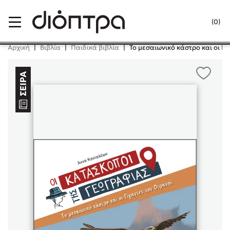
Menu
(0)
Κλείσιμο
Αρχική
|
Βιβλία
|
Παιδικά βιβλία
|
Το μεσαιωνικό κάστρο και οι Γ
Δημοφιλή Βιβλία
Lidia Branković
Το ξενοδοχείο των συναισθημάτων
Χάρης Πολίτης
Καθρέφτης