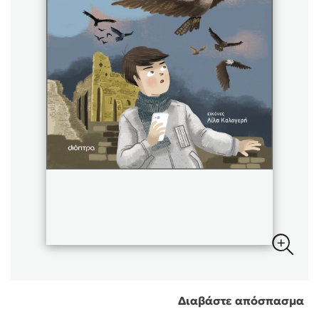
Sebastian Fitzek
Playlist
Στέφανος Ξενάκης
Το λεξικό της ζωής σου
Διαβάστε απόσπασμα