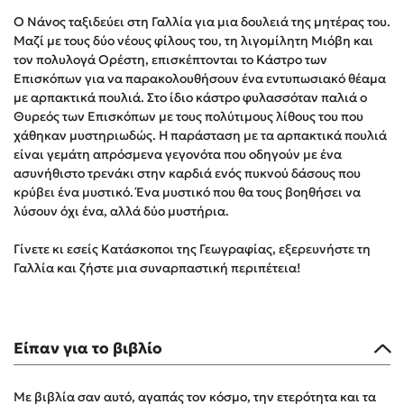
Στέφανος Ξενάκης
Ο Νάνος ταξιδεύει στη Γαλλία για μια δουλειά της μητέρας του.
Sebastian Fitzek
Μαζί με τους δύο νέους φίλους του, τη λιγομίλητη Μιόβη και
τον πολυλογά Ορέστη, επισκέπτονται το Κάστρο των
Freida McFadden
Επισκόπων για να παρακολουθήσουν ένα εντυπωσιακό θέαμα
Κατρίνα Τσάνταλη
με αρπακτικά πουλιά. Στο ίδιο κάστρο φυλασσόταν παλιά ο
Lucinda Riley
Θυρεός των Επισκόπων με τους πολύτιμους λίθους του που
χάθηκαν μυστηριωδώς. Η παράσταση με τα αρπακτικά πουλιά
Mimi Matthews
είναι γεμάτη απρόσμενα γεγονότα που οδηγούν με ένα
Benzamin Bécue
ασυνήθιστο τρενάκι στην καρδιά ενός πυκνού δάσους που
Rebecca Yarros
κρύβει ένα μυστικό. Ένα μυστικό που θα τους βοηθήσει να
λύσουν όχι ένα, αλλά δύο μυστήρια.
Teo Benedetti
Τζένη Κουτσοδημητροπούλου
Γίνετε κι εσείς Κατάσκοποι της Γεωγραφίας, εξερευνήστε τη
Emily Henry
Γαλλία και ζήστε μια συναρπαστική περιπέτεια!
Ali Hazelwood
Cori Doerrfeld
Pierdomenico Baccalario
Είπαν για το βιβλίο
Δανάη Ιμπραχήμ
Με βιβλία σαν αυτό, αγαπάς τον κόσμο, την ετερότητα και τα