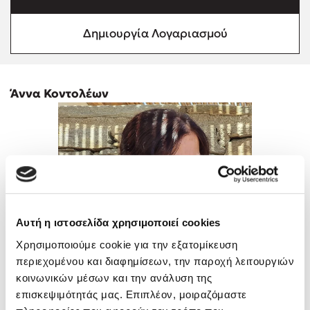
Προσεχείς εκδηλώσεις
Δημιουργία Λογαριασμού
Ο Κώστας Κρομμύδας στο Παλαιοχώρι Καλαμπάκας
Ο Κώστας Κρομμύδας και η Μαρίνα Γιώτη στη Νικήτη
Χαλκιδικής
Ο Στέφανος Ξενάκης στη Χίο
Άννα Κοντολέων
Ο Κώστας Κρομμύδας & η Μαρίνα Γιώτη στο 54o Φεστιβάλ
Βιβλίου στο Πεδίον του Άρεως
Ο Βαγγέλης Ηλιόπουλος & η Τζένη Κουτσοδημητροπούλου στο
54o Φεστιβάλ Βιβλίου στο Πεδίον του Άρεως
Αυτή η ιστοσελίδα χρησιμοποιεί cookies
Χρησιμοποιούμε cookie για την εξατομίκευση
περιεχομένου και διαφημίσεων, την παροχή λειτουργιών
κοινωνικών μέσων και την ανάλυση της
επισκεψιμότητάς μας. Επιπλέον, μοιραζόμαστε