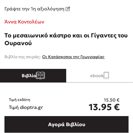
Γράψτε την 1η αξιολόγηση
Κώστας Κρομμύδας
Άννα Κοντολέων
Το λιμάνι μου είσαι εσύ
Το μεσαιωνικό κάστρο και οι Γίγαντες του
Ουρανού
Βιβλίο της σειράς:
Οι Κατάσκοποι της Γεωγραφίας
Ιωάννης Γλωσσόπουλος
Βιβλίο
ebook
Ένας γίγαντας στο σχολείο
15.50
€
Τιμή εκδότη
13.95
€
Τιμή dioptra.gr
Δανάη Δεληγεώργη
Αγορά Βιβλίου
Πάνω, κάτω, μπροστά, πίσω