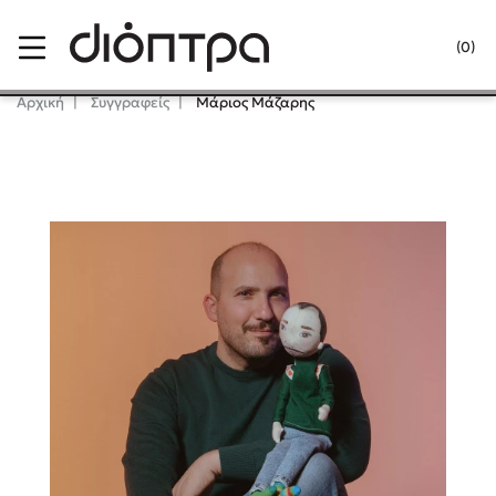
Menu
(0)
Κλείσιμο
Αρχική
Συγγραφείς
Μάριος Μάζαρης
Δημοφιλή Βιβλία
Lidia Branković
Το ξενοδοχείο των συναισθημάτων
Χάρης Πολίτης
Καθρέφτης