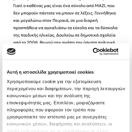
Γιατί ο καθένας μας είναι ένα σύνολο από ΜΑΖΙ, που
δεν μπορούν πάντοτε να μπουν σε λέξεις. Γεννήθηκα
Κώστας Κρομμύδας
και μεγαλώνω στον Πειραιά, σε μια διαρκή
προσπάθεια να αγκαλιάσω τα εύκολα και τα δύσκολα
Το λιμάνι μου είσαι εσύ
της παιδικής ηλικίας. Δουλεύω σε δημοτικά σχολεία
από το 2006, θεωρώ την αγάπη την ύψιστη πολιτική
πράξη και προσπαθώ διαρκώς να είμαι ο δάσκαλος
που δεν είχα ποτέ. Αν έπρεπε να διαλέξω μια φράση
που να με χαρακτηρίζει, θα ήταν: «Πιο σημαντικοί
Ιωάννης Γλωσσόπουλος
από τα δύσκολα που ζεις είναι οι άνθρωποι με τους
Αυτή η ιστοσελίδα χρησιμοποιεί cookies
οποίους τα μοιράζεσαι».
Χρησιμοποιούμε cookie για την εξατομίκευση
Ένας γίγαντας στο σχολείο
περιεχομένου και διαφημίσεων, την παροχή λειτουργιών
κοινωνικών μέσων και την ανάλυση της
επισκεψιμότητάς μας. Επιπλέον, μοιραζόμαστε
πληροφορίες που αφορούν τον τρόπο που
Βιβλία του Συγγραφέα
Δανάη Δεληγεώργη
χρησιμοποιείτε τον ιστότοπό μας με συνεργάτες
κοινωνικών μέσων, διαφήμισης και αναλύσεων, οι
Πάνω, κάτω, μπροστά, πίσω
οποίοι ενδεχομένως να τις συνδυάσουν με άλλες