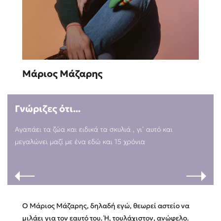
Sebastian Fitzek
Μάριος Μάζαρης
Playlist
Γνώριζες ότι...
Αγαπάει τα ζώα και ειδικά τα σκυλιά , γι’ αυτό και
μεγαλώνει μαζί με ένα εδώ και 15 χρόνια
Στέφανος Ξενάκης
Το λεξικό της ζωής σου
Ο Μάριος Μάζαρης, δηλαδή εγώ, θεωρεί αστείο να
μιλάει για τον εαυτό του. Ή, τουλάχιστον, ανώφελο.