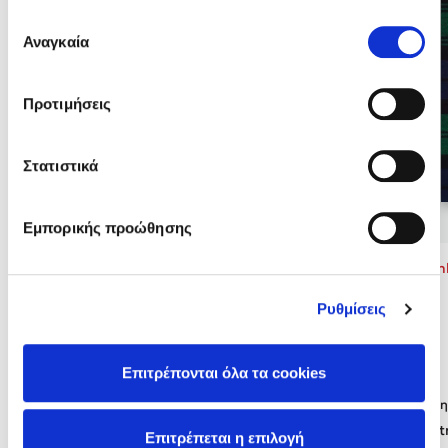
έχουν συλλέξει σε σχέση με την από μέρους σας χρήση
Επιλογή
των υπηρεσιών τους. Αν συνεχίσετε να χρησιμοποιείτε
Αναγκαία
συγκατάθεσης
την ιστοσελίδα μας, συναινείτε στη χρήση των cookies
μας.
Προτιμήσεις
Mel Robbins
Στατιστικά
Η μέθοδος Αφήστε τους
Εμπορικής προώθησης
Jennifer Ash
Jennifer Ashley
Ρυθμίσεις
Το ξέφωτο
Το σχέδιο του Τζέιμι Μακένζι
12
Δημοφιλείς Συγγραφείς
Επιτρέπονται όλα τα cookies
Φυστίκι ΠουΚυλάει
Τιμή εκδότη
Τιμή εκδότη
15.50€
Παύλος Καστανάς
Τιμή diopt
Τιμή dioptra.gr
13.95€
El Sombrero
Επιτρέπεται η επιλογή