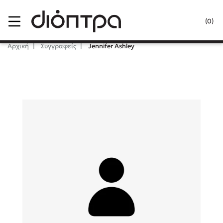
Menu
(0)
Κλείσιμο
Αρχική
Συγγραφείς
Jennifer Ashley
Δημοφιλή Βιβλία
Lidia Branković
Το ξενοδοχείο των συναισθημάτων
Χάρης Πολίτης
Καθρέφτης