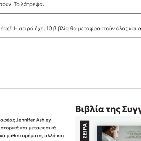
σουν. Το λάτρεψα.
έας!! Η σειρά έχει 10 βιβλία θα μεταφραστούν όλα;;και α
Βιβλία της Συ
αφέας Jennifer Ashley
ιστορικά και μεταφυσικά
κά μυθιστορήματα, αλλά και