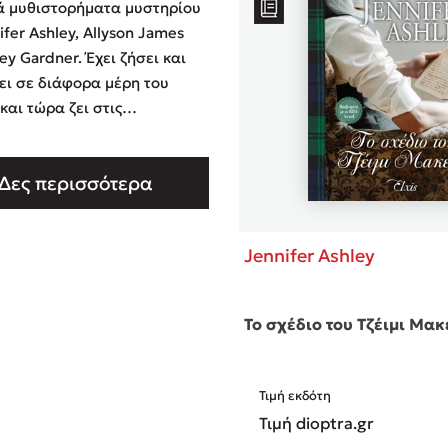
ά μυθιστορήματα μυστηρίου
ifer Ashley, Allyson James
ey Gardner. Έχει ζήσει και
ει σε διάφορα μέρη του
και τώρα ζει στις
τικές Πολιτείες. Έχει
ει εκατό και πλέον βιβλία,
Δες περισσότερα
α έχουν μεταφραστεί σε
ς γλώσσες, και έχει τιμηθεί
ραβεία RWA, Go …
Jennifer Ashley
Το σχέδιο του Τζέιμι Μακ
Τιμή εκδότη
Τιμή dioptra.gr