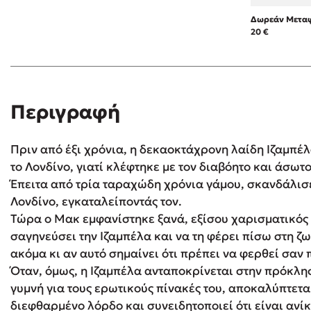
Δωρεάν Μεταφ
20 €
Δανάη Δεληγεώργη
Πάνω, κάτω, μπροστά, πίσω
Περιγραφή
Mel Robbins
Πριν από έξι χρόνια, η δεκαοκτάχρονη λαίδη Ιζαμπέ
το Λονδίνο, γιατί κλέφτηκε με τον διαβόητο και άσω
Η μέθοδος Αφήστε τους
Έπειτα από τρία ταραχώδη χρόνια γάμου, σκανδάλισε
Λονδίνο, εγκαταλείποντάς τον.
Τώρα ο Μακ εμφανίστηκε ξανά, εξίσου χαρισματικός κ
σαγηνεύσει την Ιζαμπέλα και να τη φέρει πίσω στη ζωή
ακόμα κι αν αυτό σημαίνει ότι πρέπει να φερθεί σαν 
Όταν, όμως, η Ιζαμπέλα ανταποκρίνεται στην πρόκλησ
γυμνή για τους ερωτικούς πίνακές του, αποκαλύπτεται
διεφθαρμένο λόρδο και συνειδητοποιεί ότι είναι ανίκ