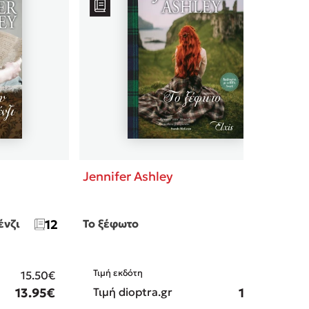
Jennifer Ashley
ένζι
12
Το ξέφωτο
11
Τιμή εκδότη
15.50€
15.50€
13.95€
Τιμή dioptra.gr
13.95€