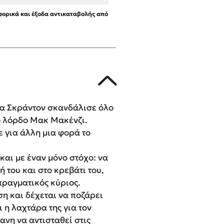
ορικά και έξοδα αντικαταβολής από
λα Σκράντον σκανδάλισε όλο
το λόρδο Μακ Μακένζι.
 για άλλη μια φορά το
αι με έναν μόνο στόχο: να
 του και στο κρεβάτι του,
πραγματικός κύριος.
η και δέχεται να ποζάρει
 η λαχτάρα της για τον
ανη να αντισταθεί στις