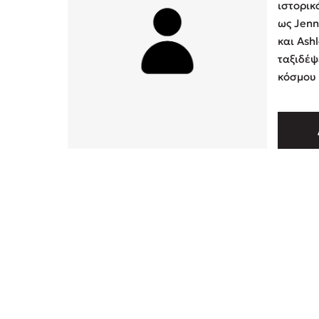
ιστορικ
ως Jenn
και Ashl
ταξιδέψ
κόσμου 
Νοτιοδυ
συγγράψ
τα οποί
διάφορε
με τα β