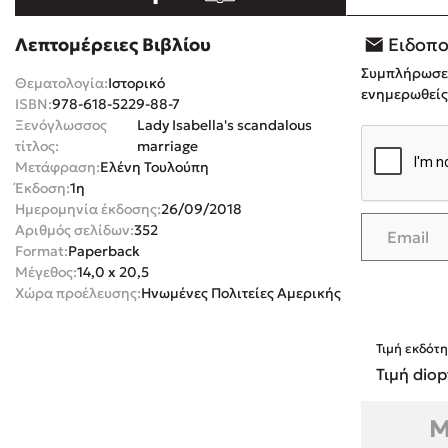
Rebecca Yar
Playlist
Λεπτομέρειες Βιβλίου
Ειδοπο
Teo Benedett
Συμπλήρωσε τ
Θεματολογία:
Ιστορικό
Τζένη Κουτσ
ενημερωθείς 
ISBN:
978-618-5229-88-7
Emily Henry
Ξενόγλωσσος
Lady Isabella's scandalous
Στέφανος Ξενάκης
τίτλος:
marriage
Ali Hazelwoo
Μετάφραση:
Ελένη Τουλούπη
Το λεξικό της ζωής σου
Cori Doerrfe
Έκδοση:
1η
Pierdomenico
Ημερομηνία έκδοσης:
26/09/2018
Αριθμός σελίδων:
352
Δανάη Ιμπρ
Format:
Paperback
Κώστας Κρομμύδας
Μέγεθος:
14,0 x 20,5
Χώρα προέλευσης:
Ηνωμένες Πολιτείες Αμερικής
Το λιμάνι μου είσαι εσύ
Τιμή εκδότη
Τιμή diop
Ιωάννης Γλωσσόπουλος
Μ
Διαβά
Ένας γίγαντας στο σχολείο