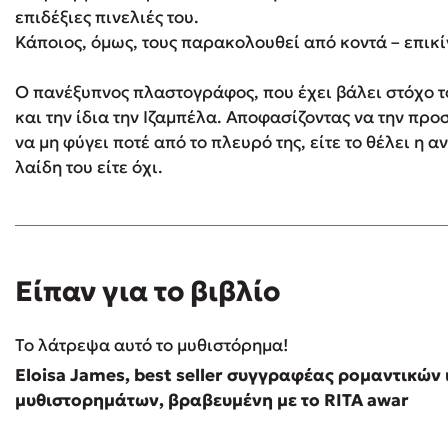
επιδέξιες πινελιές του.
Κάποιος, όμως, τους παρακολουθεί από κοντά – επικί
Ο πανέξυπνος πλαστογράφος, που έχει βάλει στόχο τ
και την ίδια την Ιζαμπέλα. Αποφασίζοντας να την προ
να μη φύγει ποτέ από το πλευρό της, είτε το θέλει η 
λαίδη του είτε όχι.
Είπαν για το βιβλίο
Το λάτρεψα αυτό το μυθιστόρημα!
Eloisa James, best seller συγγραφέας ρομαντικών
μυθιστορημάτων, βραβευμένη με το RITA awar