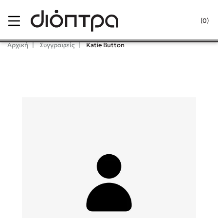
Menu
(0)
Κλείσιμο
Αρχική
Συγγραφείς
Katie Button
Δημοφιλή Βιβλία
Lidia Branković
Το ξενοδοχείο των συναισθημάτων
Χάρης Πολίτης
Καθρέφτης