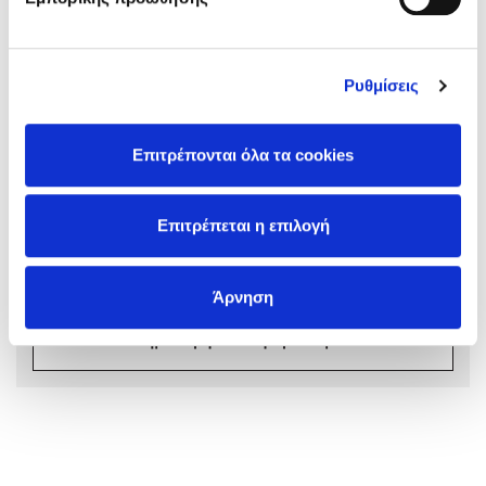
Ρυθμίσεις
Σχόλια αναγνωστών
Mel Robbins
Επιτρέπονται όλα τα cookies
Συνδεθείτε ή κάντε εγγραφή για να γράψετε την
Η μέθοδος Αφήστε τους
αξιολόγησή σας
Επιτρέπεται η επιλογή
Συνδέσου
Άρνηση
Δημιουργία Λογαριασμού
Δημοφιλείς Συγγραφείς
Φυστίκι ΠουΚυλάει
Παύλος Καστανάς
El Sombrero