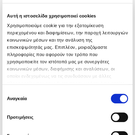
Κώστας Κρομμύδας
Αυτή η ιστοσελίδα χρησιμοποιεί cookies
Χρησιμοποιούμε cookie για την εξατομίκευση
Το λιμάνι μου είσαι εσύ
περιεχομένου και διαφημίσεων, την παροχή λειτουργιών
κοινωνικών μέσων και την ανάλυση της
επισκεψιμότητάς μας. Επιπλέον, μοιραζόμαστε
πληροφορίες που αφορούν τον τρόπο που
χρησιμοποιείτε τον ιστότοπό μας με συνεργάτες
κοινωνικών μέσων, διαφήμισης και αναλύσεων, οι
Ιωάννης Γλωσσόπουλος
οποίοι ενδεχομένως να τις συνδυάσουν με άλλες
πληροφορίες που τους έχετε παραχωρήσει ή τις οποίες
Ένας γίγαντας στο σχολείο
έχουν συλλέξει σε σχέση με την από μέρους σας χρήση
Επιλογή
των υπηρεσιών τους. Αν συνεχίσετε να χρησιμοποιείτε
Αναγκαία
συγκατάθεσης
την ιστοσελίδα μας, συναινείτε στη χρήση των cookies
μας.
Προτιμήσεις
Steven Nadler,
Lawrence Shapiro
Δανάη Δεληγεώργη
Πάνω, κάτω, μπροστά, πίσω