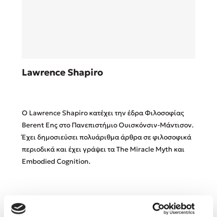
Sebastian Fitzek
Lawrence Shapiro
Playlist
O Lawrence Shapiro κατέχει την έδρα Φιλοσοφίας
Berent Enç στο Πανεπιστήμιο Ουισκόνσιν-Μάντισον.
Έχει δημοσιεύσει πολυάριθμα άρθρα σε φιλοσοφικά
περιοδικά και έχει γράψει τα The Miracle Myth και
Στέφανος Ξενάκης
Embodied Cognition.
Το λεξικό της ζωής σου
Βιβλία του Συγγραφέα