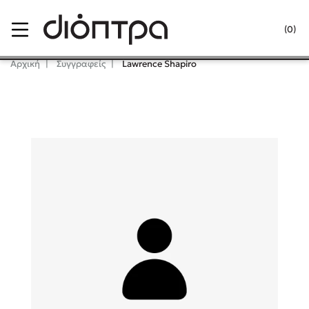
Menu
(0)
Κλείσιμο
Αρχική
Συγγραφείς
Lawrence Shapiro
Δημοφιλή Βιβλία
Lidia Branković
Το ξενοδοχείο των συναισθημάτων
Χάρης Πολίτης
Καθρέφτης