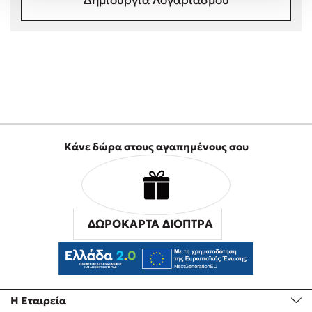
Στέφανος Ξενάκης
Sebastian Fitzek
Freida McFadden
Κατρίνα Τσάνταλη
Lucinda Riley
Mimi Matthews
Benzamin Bécue
Κάνε δώρα στους αγαπημένους σου
Rebecca Yarros
Teo Benedetti
Τζένη Κουτσοδημητροπούλου
Emily Henry
ΔΩΡΟΚΑΡΤΑ ΔΙΟΠΤΡΑ
Ali Hazelwood
Cori Doerrfeld
Pierdomenico Baccalario
Δανάη Ιμπραχήμ
Η Εταιρεία