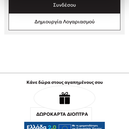
Συνδέσου
Στέφανος Ξενάκης
Sebastian Fitzek
Freida McFadden
Δημιουργία Λογαριασμού
Κατρίνα Τσάνταλη
Lucinda Riley
Mimi Matthews
Benzamin Bécue
Rebecca Yarros
Teo Benedetti
Τζένη Κουτσοδημητροπούλου
Κάνε δώρα στους αγαπημένους σου
Emily Henry
Ali Hazelwood
Cori Doerrfeld
Pierdomenico Baccalario
ΔΩΡΟΚΑΡΤΑ ΔΙΟΠΤΡΑ
Δανάη Ιμπραχήμ