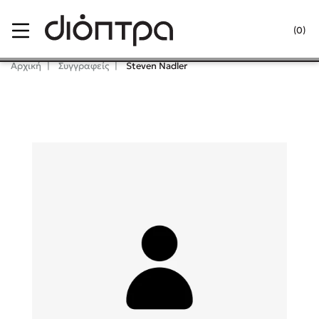
Menu
(0)
Κλείσιμο
Αρχική
Συγγραφείς
Steven Nadler
Δημοφιλή Βιβλία
Lidia Branković
Το ξενοδοχείο των συναισθημάτων
Χάρης Πολίτης
Καθρέφτης