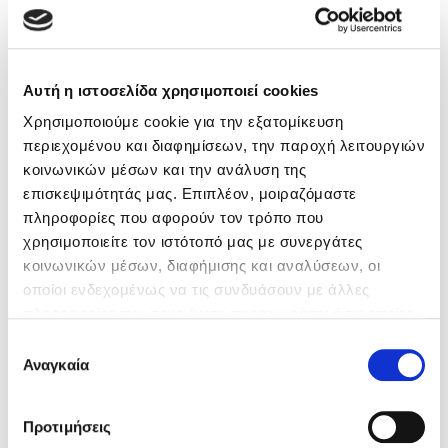
Κώστας Κρομμύδας
Βιβλία του Συγγραφέα
Αυτή η ιστοσελίδα χρησιμοποιεί cookies
Το λιμάνι μου είσαι εσύ
Χρησιμοποιούμε cookie για την εξατομίκευση
περιεχομένου και διαφημίσεων, την παροχή λειτουργιών
κοινωνικών μέσων και την ανάλυση της
επισκεψιμότητάς μας. Επιπλέον, μοιραζόμαστε
πληροφορίες που αφορούν τον τρόπο που
Ιωάννης Γλωσσόπουλος
χρησιμοποιείτε τον ιστότοπό μας με συνεργάτες
κοινωνικών μέσων, διαφήμισης και αναλύσεων, οι
Ένας γίγαντας στο σχολείο
οποίοι ενδεχομένως να τις συνδυάσουν με άλλες
πληροφορίες που τους έχετε παραχωρήσει ή τις οποίες
έχουν συλλέξει σε σχέση με την από μέρους σας χρήση
Επιλογή
των υπηρεσιών τους. Αν συνεχίσετε να χρησιμοποιείτε
Αναγκαία
συγκατάθεσης
την ιστοσελίδα μας, συναινείτε στη χρήση των cookies
Δανάη Δεληγεώργη
μας.
Προτιμήσεις
Πάνω, κάτω, μπροστά, πίσω