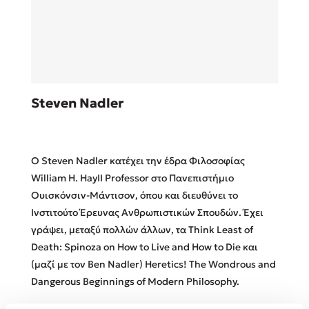
Sebastian Fitzek
Steven Nadler
Playlist
Ο Steven Nadler κατέχει την έδρα Φιλοσοφίας
William H. HayII Professor στο Πανεπιστήμιο
Ουισκόνσιν-Μάντισον, όπου και διευθύνει το
Ινστιτούτο Έρευνας Ανθρωπιστικών Σπουδών. Έχει
Στέφανος Ξενάκης
γράψει, μεταξύ πολλών άλλων, τα Think Least of
Το λεξικό της ζωής σου
Death: Spinoza on How to Live and How to Die και
(μαζί με τον Ben Nadler) Heretics! The Wondrous and
Dangerous Beginnings of Modern Philosophy.