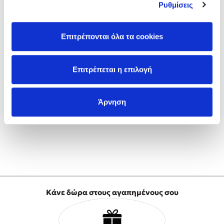
Ψυχολόγος
/ 04-
Ρυθμίσεις
09-2022
(5)
Επιτρέπονται όλα τα cookies
Από τα πιο χρήσιμα βιβλία για συμβουλευτική
γονέων. Αν και δείχνει απλό στην δομή του όμως
δεν είναι. Για να το κατανοήσεις πραγματικά
Mel Robbins
Επιτρέπεται η επιλογή
πρέπει να διαθέτεις γνώσεις Αναπτυξιακής
Ψυχολογίας.
Η μέθοδος Αφήστε τους
Άρνηση
Δημοφιλείς Συγγραφείς
Φυστίκι ΠουΚυλάει
Κάνε δώρα στους αγαπημένους σου
Παύλος Καστανάς
El Sombrero