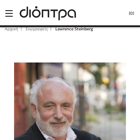
Menu
(0)
Κλείσιμο
Αρχική
Συγγραφείς
Lawrence Steinberg
Δημοφιλή Βιβλία
Lidia Branković
Το ξενοδοχείο των συναισθημάτων
Χάρης Πολίτης
Καθρέφτης