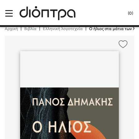
Menu
(0)
Κλείσιμο
Αρχική
|
Βιβλία
|
Ελληνική λογοτεχνία
|
Ο ήλιος στα μάτια των λι
Δημοφιλή Βιβλία
Lidia Branković
Το ξενοδοχείο των συναισθημάτων
Χάρης Πολίτης
Καθρέφτης