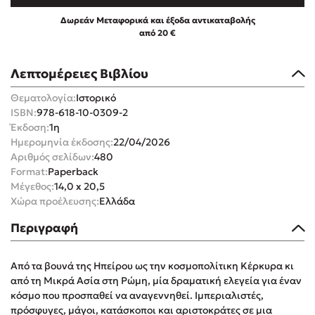
Δωρεάν Μεταφορικά και έξοδα αντικαταβολής
από 20 €
Λεπτομέρειες Βιβλίου
Mel Robbins
Θεματολογία:
Ιστορικό
ISBN:
978-618-10-0309-2
Η μέθοδος Αφήστε τους
Έκδοση:
1η
Ημερομηνία έκδοσης:
22/04/2026
Αριθμός σελίδων:
480
Format:
Paperback
Μέγεθος:
14,0 x 20,5
Χώρα προέλευσης:
Ελλάδα
Περιγραφή
Δημοφιλείς Συγγραφείς
Από τα βουνά της Ηπείρου ως την κοσμοπολίτικη Κέρκυρα κι
Φυστίκι ΠουΚυλάει
από τη Μικρά Ασία στη Ρώμη, μία δραματική ελεγεία για έναν
Παύλος Καστανάς
κόσμο που προσπαθεί να αναγεννηθεί. Ιμπεριαλιστές,
El Sombrero
πρόσφυγες, μάγοι, κατάσκοποι και αριστοκράτες σε μια