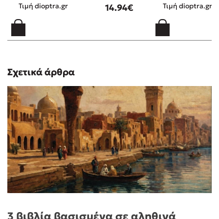
Τιμή dioptra.gr
Τιμή dioptra.gr
14.94€
Σχετικά άρθρα
3 βιβλία βασισμένα σε αληθινά