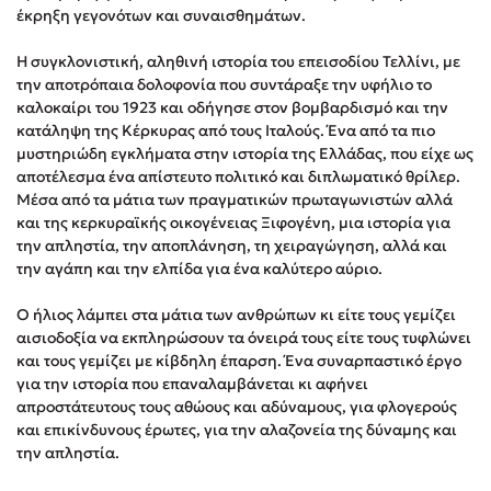
έκρηξη γεγονότων και συναισθημάτων.
Στέφανος Ξενάκης
Sebastian Fitzek
Η συγκλονιστική, αληθινή ιστορία του επεισοδίου Τελλίνι, με
Freida McFadden
την αποτρόπαια δολοφονία που συντάραξε την υφήλιο το
καλοκαίρι του 1923 και οδήγησε στον βομβαρδισμό και την
Κατρίνα Τσάνταλη
κατάληψη της Κέρκυρας από τους Ιταλούς. Ένα από τα πιο
Lucinda Riley
μυστηριώδη εγκλήματα στην ιστορία της Ελλάδας, που είχε ως
Mimi Matthews
αποτέλεσμα ένα απίστευτο πολιτικό και διπλωματικό θρίλερ.
Μέσα από τα μάτια των πραγματικών πρωταγωνιστών αλλά
Benzamin Bécue
και της κερκυραϊκής οικογένειας Ξιφογένη, μια ιστορία για
Rebecca Yarros
την απληστία, την αποπλάνηση, τη χειραγώγηση, αλλά και
Teo Benedetti
την αγάπη και την ελπίδα για ένα καλύτερο αύριο.
Τζένη Κουτσοδημητροπούλου
Ο ήλιος λάμπει στα μάτια των ανθρώπων κι είτε τους γεμίζει
Emily Henry
αισιοδοξία να εκπληρώσουν τα όνειρά τους είτε τους τυφλώνει
Ali Hazelwood
και τους γεμίζει με κίβδηλη έπαρση. Ένα συναρπαστικό έργο
για την ιστορία που επαναλαμβάνεται κι αφήνει
Cori Doerrfeld
απροστάτευτους τους αθώους και αδύναμους, για φλογερούς
Pierdomenico Baccalario
και επικίνδυνους έρωτες, για την αλαζονεία της δύναμης και
Δανάη Ιμπραχήμ
την απληστία.