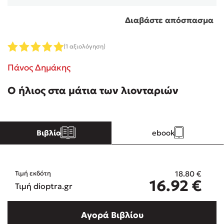
Διαβάστε απόσπασμα
Κώστας Κρομμύδας
(1 αξιολόγηση)
Το λιμάνι μου είσαι εσύ
Πάνος Δημάκης
Ο ήλιος στα μάτια των λιονταριών
Ιωάννης Γλωσσόπουλος
Βιβλίο
ebook
Ένας γίγαντας στο σχολείο
18.80
€
Τιμή εκδότη
16.92
€
Τιμή dioptra.gr
Δανάη Δεληγεώργη
Αγορά Βιβλίου
Πάνω, κάτω, μπροστά, πίσω