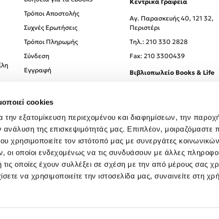
Κεντρικά Γραφεία
Τρόποι Αποστολής
Αγ. Παρασκευής 40, 121 32,
Συχνές Ερωτήσεις
Περιστέρι
Τρόποι Πληρωμής
Tηλ.: 210 330 2828
Σύνδεση
Fax: 210 3300439
ίλη
Εγγραφή
Βιβλιοπωλείο Books & Life
Σόλωνος 93-95, 106 78, Αθήν
μοποιεί cookies
Τηλ.:
210 330 0774
α την εξατομίκευση περιεχομένου και διαφημίσεων, την παροχ
ν ανάλυση της επισκεψιμότητάς μας. Επιπλέον, μοιραζόμαστε 
ου χρησιμοποιείτε τον ιστότοπό μας με συνεργάτες κοινωνικώ
, οι οποίοι ενδεχομένως να τις συνδυάσουν με άλλες πληροφο
 τις οποίες έχουν συλλέξει σε σχέση με την από μέρους σας χ
ίσετε να χρησιμοποιείτε την ιστοσελίδα μας, συναινείτε στη χρ
Created by
Powered by
Copyright © 2026
dioptra.gr