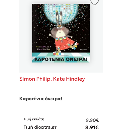
Δανάη Δεληγεώργη
Πάνω, κάτω, μπροστά, πίσω
Mel Robbins
Η μέθοδος Αφήστε τους
Simon Philip,
Kate Hindley
Καροτένια όνειρα!
Τιμή εκδότη
9.90€
Τιμή dioptra.gr
8.91€