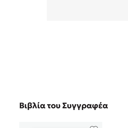
Rebecca Yar
Playlist
Teo Benedett
Τζένη Κουτσ
Emily Henry
Στέφανος Ξενάκης
Ali Hazelwoo
Το λεξικό της ζωής σου
Cori Doerrfe
Pierdomenico
Δανάη Ιμπρ
Κώστας Κρομμύδας
Το λιμάνι μου είσαι εσύ
Βιβλία του Συγγραφέα
Ιωάννης Γλωσσόπουλος
Ένας γίγαντας στο σχολείο