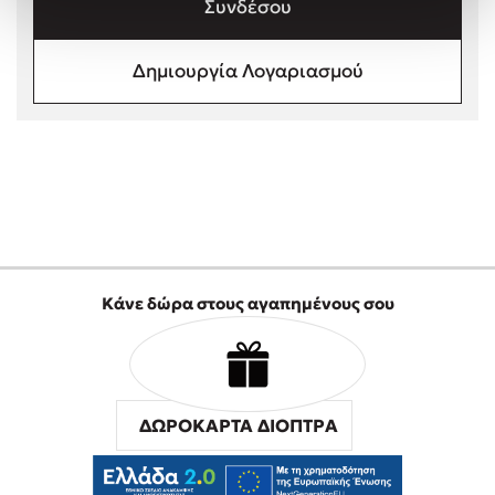
Συνδέσου
Στέφανος Ξενάκης
Sebastian Fitzek
Δημιουργία Λογαριασμού
Freida McFadden
Κατρίνα Τσάνταλη
Lucinda Riley
Mimi Matthews
Benzamin Bécue
Rebecca Yarros
Teo Benedetti
Τζένη Κουτσοδημητροπούλου
Κάνε δώρα στους αγαπημένους σου
Emily Henry
Ali Hazelwood
Cori Doerrfeld
Pierdomenico Baccalario
ΔΩΡΟΚΑΡΤΑ ΔΙΟΠΤΡΑ
Δανάη Ιμπραχήμ