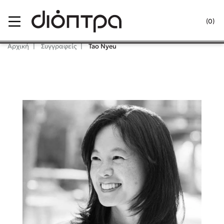
Menu
(0)
Κλείσιμο
Αρχική
Συγγραφείς
Tao Nyeu
Δημοφιλή Βιβλία
Lidia Branković
Το ξενοδοχείο των συναισθημάτων
Χάρης Πολίτης
Καθρέφτης