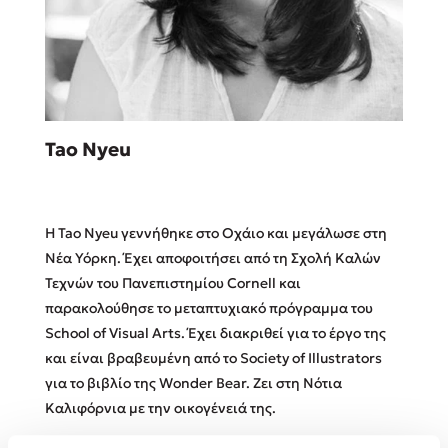
Sebastian Fitzek
Tao Nyeu
Playlist
Η Tao Nyeu γεννήθηκε στο Οχάιο και μεγάλωσε στη
Νέα Υόρκη. Έχει αποφοιτήσει από τη Σχολή Καλών
Τεχνών του Πανεπιστημίου Cornell και
παρακολούθησε το μεταπτυχιακό πρόγραμμα του
Στέφανος Ξενάκης
School of Visual Arts. Έχει διακριθεί για το έργο της
Το λεξικό της ζωής σου
και είναι βραβευμένη από το Society of Illustrators
για το βιβλίο της Wonder Bear. Ζει στη Νότια
Καλιφόρνια με την οικογένειά της.