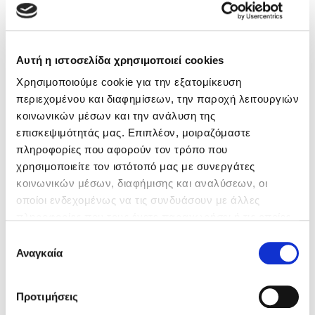
Κώστας Κρομμύδας
Βιβλία της Συγγραφέως
Αυτή η ιστοσελίδα χρησιμοποιεί cookies
Το λιμάνι μου είσαι εσύ
Χρησιμοποιούμε cookie για την εξατομίκευση
περιεχομένου και διαφημίσεων, την παροχή λειτουργιών
κοινωνικών μέσων και την ανάλυση της
επισκεψιμότητάς μας. Επιπλέον, μοιραζόμαστε
πληροφορίες που αφορούν τον τρόπο που
Ιωάννης Γλωσσόπουλος
χρησιμοποιείτε τον ιστότοπό μας με συνεργάτες
κοινωνικών μέσων, διαφήμισης και αναλύσεων, οι
Ένας γίγαντας στο σχολείο
οποίοι ενδεχομένως να τις συνδυάσουν με άλλες
πληροφορίες που τους έχετε παραχωρήσει ή τις οποίες
έχουν συλλέξει σε σχέση με την από μέρους σας χρήση
Επιλογή
των υπηρεσιών τους. Αν συνεχίσετε να χρησιμοποιείτε
Αναγκαία
συγκατάθεσης
την ιστοσελίδα μας, συναινείτε στη χρήση των cookies
Δανάη Δεληγεώργη
μας.
Προτιμήσεις
Πάνω, κάτω, μπροστά, πίσω