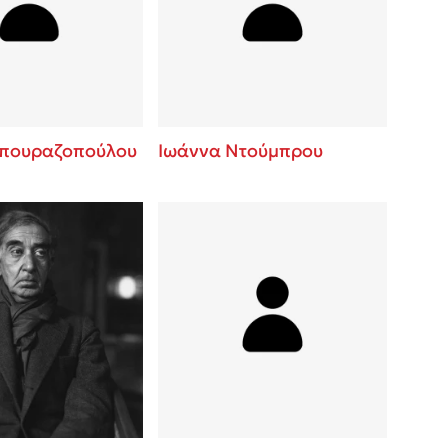
 BBQ pizza
βάσεις σε
νάγκη μας για
ση με τη
πουραζοπούλου
Ιωάννα Ντούμπρου
λίγοι έχουν