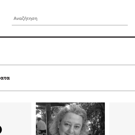
Αναζήτηση
ίς Συγγραφείς
Δημοφιλή Άρθρα
Κυλάει
Τεστ: Ποιο αστυνομικό βιβλ
ταιριάζει για το καλοκαίρι;
τανάς
3 βιβλία βασισμένα σε αλη
γεγονότα!
ματα
νάκης
Ο εθισμός των παιδιών στις
tzek
είναι «το πρόβλημα»
dden
Μια λέξη που συχνά νιώθεις
αγνοείς
νταλη
Τι είναι η νευροποικιλότητα;
y
Δανάη Δεληγεώργη απαντά
ews
Συγχαρητήρια, Πέθανες! Μι
cue
στον Άδη της ελληνικής μυ