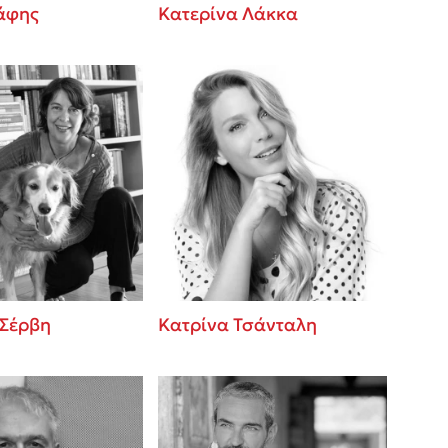
βάφης
Κατερίνα Λάκκα
 Σέρβη
Κατρίνα Τσάνταλη