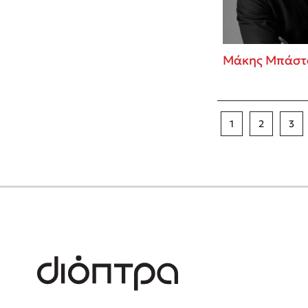
Μάκης Μπάστ
1
2
3