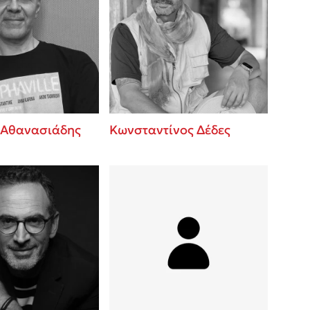
 Αθανασιάδης
Κωνσταντίνος Δέδες