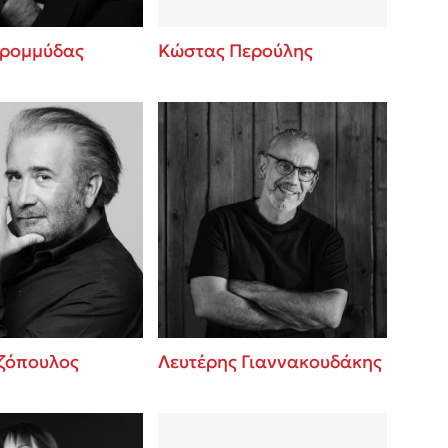
ρομμύδας
Κώστας Περούλης
ζόπουλος
Λευτέρης Γιαννακουδάκης