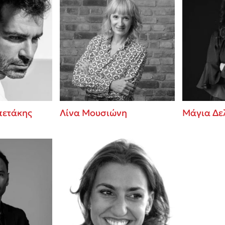
πετάκης
Λίνα Μουσιώνη
Μάγια Δε