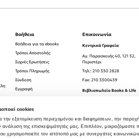
Βοήθεια
Επικοινωνία
Βοήθεια για τα ebooks
Κεντρικά Γραφεία
Τρόποι Αποστολής
Αγ. Παρασκευής 40, 121 32,
Συχνές Ερωτήσεις
Περιστέρι
Τρόποι Πληρωμής
Tηλ.: 210 330 2828
Σύνδεση
Fax: 210 3300439
ίλη
Εγγραφή
Βιβλιοπωλείο Books & Life
Σόλωνος 93-95, 106 78, Αθήν
μοποιεί cookies
Τηλ.:
210 330 0774
α την εξατομίκευση περιεχομένου και διαφημίσεων, την παροχ
ν ανάλυση της επισκεψιμότητάς μας. Επιπλέον, μοιραζόμαστε 
ου χρησιμοποιείτε τον ιστότοπό μας με συνεργάτες κοινωνικώ