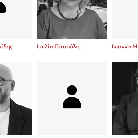
ros
Εύκολη συνταγή για chicken
από τον Άκη Πετρετζίκη!
i
3 βιβλία που μπορείς να δια
οδημητροπούλου
μια μέρα!
Διακοπές με τα παιδιά: Η α
d
παύση σε μετωπική σύγκρου
ίδης
Ιουλία Πιτσούλη
Ιωάννα Μ
δική τους για εκτόνωση
ld
Το μυστηριώδες βιβλίο που 
 Baccalario
διαβάσει
αχήμ