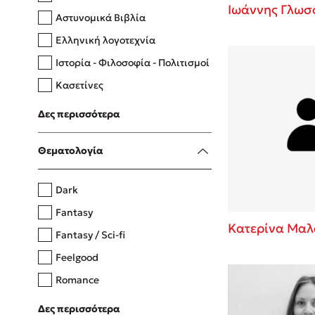
Ιωάννης Γλωσ
Αστυνομικά Βιβλία
Ελληνική λογοτεχνία
Δανάη Δεληγεώργη
Ιστορία - Φιλοσοφία - Πολιτισμοί
Πάνω, κάτω, μπροστά, πίσω
Κασετίνες
Λευκώματα - Έγχρωμοι οδηγοί
Δες περισσότερα
Μαγειρική
Mel Robbins
Θεματολογία
Η μέθοδος Αφήστε τους
Dark
Fantasy
Κατερίνα Μαλ
Fantasy / Sci-fi
Feelgood
Romance
Upmarket
Δες περισσότερα