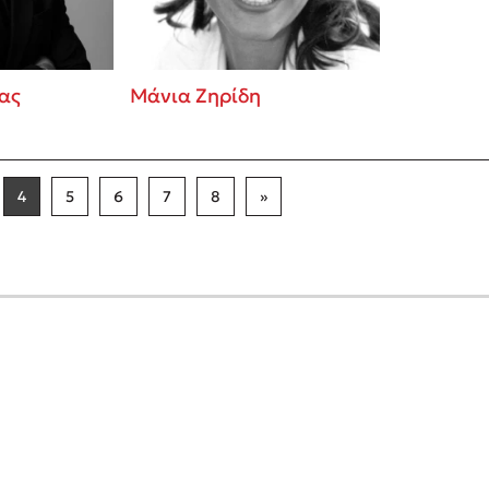
ας
Μάνια Ζηρίδη
4
5
6
7
8
»