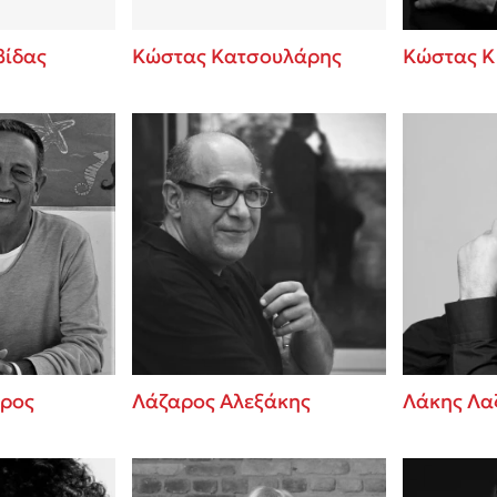
βίδας
Κώστας Κατσουλάρης
Κώστας Κ
ρος
Λάζαρος Αλεξάκης
Λάκης Λα