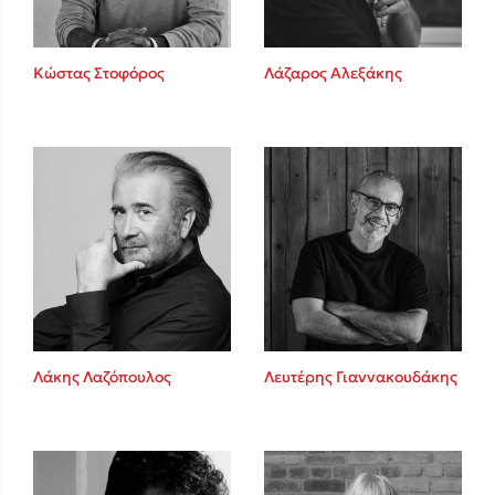
Κώστας Στοφόρος
Λάζαρος Αλεξάκης
Λάκης Λαζόπουλος
Λευτέρης Γιαννακουδάκης