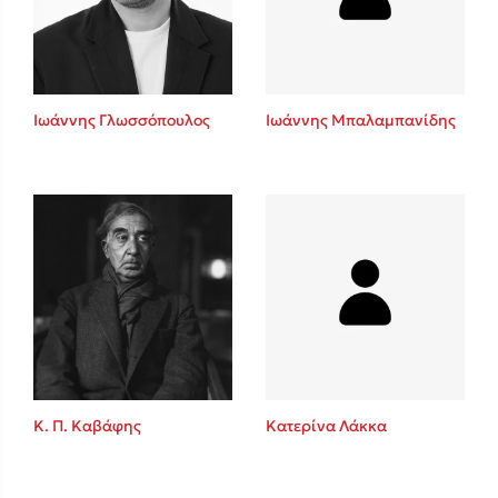
Κώστας Κρομμύδας
Το λιμάνι μου είσαι εσύ
Ιωάννης Γλωσσόπουλος
Ιωάννης Μπαλαμπανίδης
Ιωάννης Γλωσσόπουλος
Ένας γίγαντας στο σχολείο
Κ. Π. Καβάφης
Κατερίνα Λάκκα
Δανάη Δεληγεώργη
Πάνω, κάτω, μπροστά, πίσω