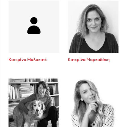
Mel Robbins
Η μέθοδος Αφήστε τους
Κατερίνα Μαλακατέ
Κατερίνα Μαρκαδάκη
Δημοφιλείς Συγγραφείς
Φυστίκι ΠουΚυλάει
Παύλος Καστανάς
El Sombrero