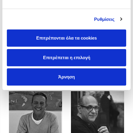
Προσεχείς εκδηλώσεις
Η Δανάη Δεληγεώργη στον Πύργο Κύμης
Ρυθμίσεις
Ο Κώστας Κρομμύδας στο Παλαιοχώρι Καλαμπάκας
Ο Κώστας Κρομμύδας και η Μαρίνα Γιώτη στη Νικήτη
Χαλκιδικής
Επιτρέπονται όλα τα cookies
Ο Στέφανος Ξενάκης στη Χίο
Ο Κώστας Κρομμύδας & η Μαρίνα Γιώτη στο 54o Φεστιβάλ
Επιτρέπεται η επιλογή
Βιβλίου στο Πεδίον του Άρεως
Κώστας Κρομμύδας
Κώστας Περούλης
Άρνηση