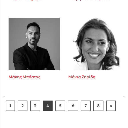
Μάκης Μπάστας
Μάνια Ζηρίδη
1
2
3
4
5
6
7
8
»