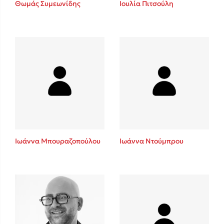
Θωμάς Συμεωνίδης
Ιουλία Πιτσούλη
Sebastian Fitzek
Playlist
Ιωάννα Μπουραζοπούλου
Ιωάννα Ντούμπρου
Στέφανος Ξενάκης
Το λεξικό της ζωής σου