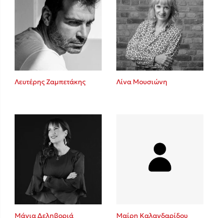
Λευτέρης Ζαμπετάκης
Λίνα Μουσιώνη
Μάγια Δεληβοριά
Μαίρη Καλανδαρίδου