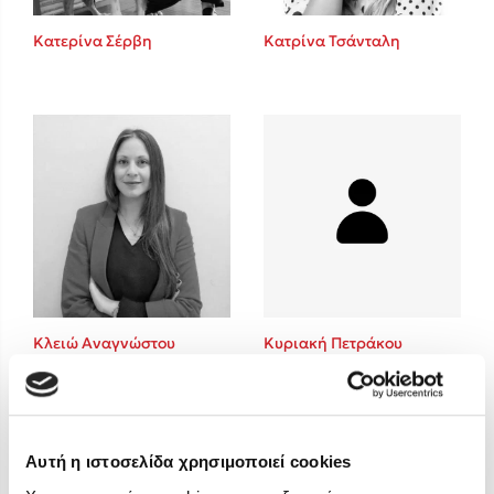
Στέφανος Ξενάκης
Κατερίνα Σέρβη
Κατρίνα Τσάνταλη
Sebastian Fitzek
Freida McFadden
Κατρίνα Τσάνταλη
Lucinda Riley
Mimi Matthews
Benzamin Bécue
Rebecca Yarros
Teo Benedetti
Τζένη Κουτσοδημητροπούλου
Emily Henry
Κλειώ Αναγνώστου
Κυριακή Πετράκου
Ali Hazelwood
Cori Doerrfeld
Pierdomenico Baccalario
Δανάη Ιμπραχήμ
Αυτή η ιστοσελίδα χρησιμοποιεί cookies