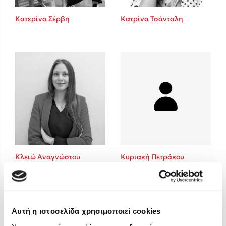
Στέφανος Ξενάκης
Κατερίνα Σέρβη
Κατρίνα Τσάνταλη
Sebastian Fitzek
Freida McFadden
Κατρίνα Τσάνταλη
Lucinda Riley
Mimi Matthews
Benzamin Bécue
Rebecca Yarros
Teo Benedetti
Τζένη Κουτσοδημητροπούλου
Emily Henry
Κλειώ Αναγνώστου
Κυριακή Πετράκου
Ali Hazelwood
Cori Doerrfeld
Pierdomenico Baccalario
Δανάη Ιμπραχήμ
Αυτή η ιστοσελίδα χρησιμοποιεί cookies