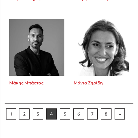
Μάκης Μπάστας
Μάνια Ζηρίδη
1
2
3
4
5
6
7
8
»