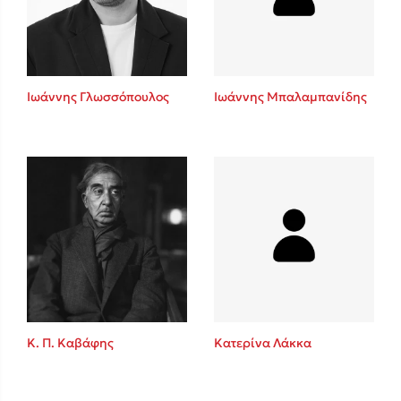
Κώστας Κρομμύδας
Το λιμάνι μου είσαι εσύ
Ιωάννης Γλωσσόπουλος
Ιωάννης Μπαλαμπανίδης
Ιωάννης Γλωσσόπουλος
Ένας γίγαντας στο σχολείο
Κ. Π. Καβάφης
Κατερίνα Λάκκα
Δανάη Δεληγεώργη
Πάνω, κάτω, μπροστά, πίσω