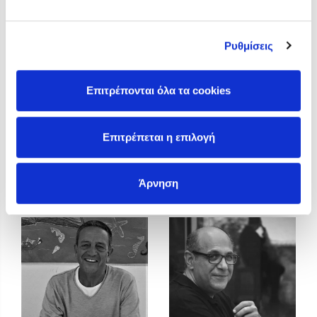
Προσεχείς εκδηλώσεις
Η Δανάη Δεληγεώργη στον Πύργο Κύμης
Ρυθμίσεις
Ο Κώστας Κρομμύδας στο Παλαιοχώρι Καλαμπάκας
Ο Κώστας Κρομμύδας και η Μαρίνα Γιώτη στη Νικήτη
Χαλκιδικής
Επιτρέπονται όλα τα cookies
Ο Στέφανος Ξενάκης στη Χίο
Ο Κώστας Κρομμύδας & η Μαρίνα Γιώτη στο 54o Φεστιβάλ
Επιτρέπεται η επιλογή
Βιβλίου στο Πεδίον του Άρεως
Κώστας Κρομμύδας
Κώστας Περούλης
Άρνηση