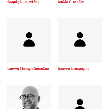
Θωμάς Συμεωνίδης
Ιουλία Πιτσούλη
Sebastian Fitzek
Playlist
Ιωάννα Μπουραζοπούλου
Ιωάννα Ντούμπρου
Στέφανος Ξενάκης
Το λεξικό της ζωής σου