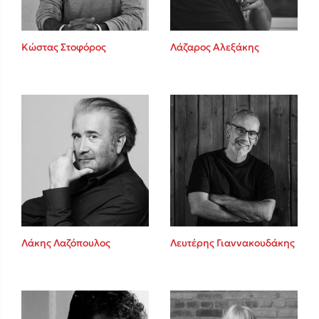
Κώστας Στοφόρος
Λάζαρος Αλεξάκης
Λάκης Λαζόπουλος
Λευτέρης Γιαννακουδάκης