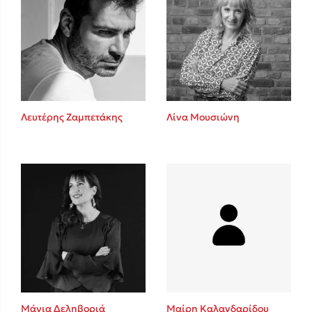
Λευτέρης Ζαμπετάκης
Λίνα Μουσιώνη
Μάγια Δεληβοριά
Μαίρη Καλανδαρίδου