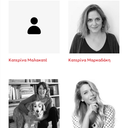
Mel Robbins
Η μέθοδος Αφήστε τους
Κατερίνα Μαλακατέ
Κατερίνα Μαρκαδάκη
Δημοφιλείς Συγγραφείς
Φυστίκι ΠουΚυλάει
Παύλος Καστανάς
El Sombrero