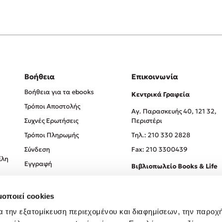
Βοήθεια
Επικοινωνία
Βοήθεια για τα ebooks
Κεντρικά Γραφεία
Τρόποι Αποστολής
Αγ. Παρασκευής 40, 121 32,
Συχνές Ερωτήσεις
Περιστέρι
Τρόποι Πληρωμής
Tηλ.: 210 330 2828
Σύνδεση
Fax: 210 3300439
ίλη
Εγγραφή
Βιβλιοπωλείο Books & Life
Σόλωνος 93-95, 106 78, Αθήν
μοποιεί cookies
Τηλ.:
210 330 0774
α την εξατομίκευση περιεχομένου και διαφημίσεων, την παροχ