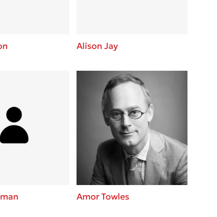
on
Alison Jay
kman
Amor Towles