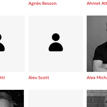
Agnès Besson
Ahmet Al
tti
Alev Scott
Alex Mich