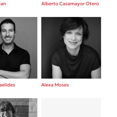
tan
Alberto Casamayor Otero
aelides
Alexa Moses