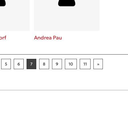
orf
Andrea Pau
5
6
7
8
9
10
11
»