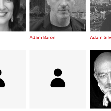
ros
Εύκολη συνταγή για chicken
από τον Άκη Πετρετζίκη!
i
3 βιβλία που μπορείς να δια
οδημητροπούλου
μια μέρα!
Διακοπές με τα παιδιά: Η α
d
παύση σε μετωπική σύγκρου
Adam Baron
Adam Silv
δική τους για εκτόνωση
ld
Πάνω, κάτω, μπροστά, πίσω
 Baccalario
τεστ και ανακάλυψε την τάσ
αχήμ