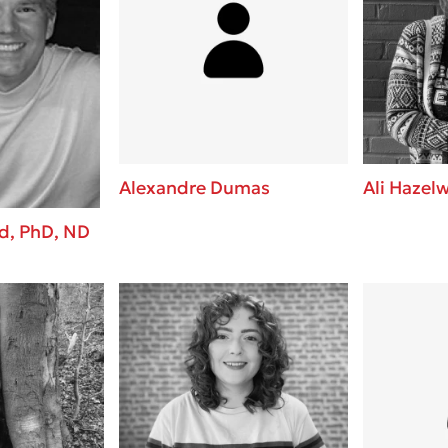
Alexandre Dumas
Ali Hazel
d, PhD, ND