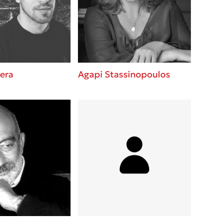
 BBQ pizza
βάσεις σε
νάγκη μας για
ση με τη
era
Agapi Stassinopoulos
; Κάνε το
η σου!