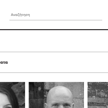
Αναζήτηση
ίς Συγγραφείς
Δημοφιλή Άρθρα
Κυλάει
3 βιβλία βασισμένα σε αλη
γεγονότα!
τανάς
Τεστ: Ποιο αστυνομικό βιβλ
ταιριάζει για το καλοκαίρι;
ματα
νάκης
Ο εθισμός των παιδιών στις
tzek
είναι «το πρόβλημα»
dden
Μια λέξη που συχνά νιώθεις
αγνοείς
νταλη
Τι είναι η νευροποικιλότητα;
y
Δανάη Δεληγεώργη απαντά
ews
Συγχαρητήρια, Πέθανες! Μι
cue
στον Άδη της ελληνικής μυ