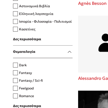
Agnès Besson
Αστυνομικά Βιβλία
Ελληνική λογοτεχνία
Δανάη Δεληγεώργη
Ιστορία - Φιλοσοφία - Πολιτισμοί
Πάνω, κάτω, μπροστά, πίσω
Κασετίνες
Λευκώματα - Έγχρωμοι οδηγοί
Δες περισσότερα
Μαγειρική
Mel Robbins
Θεματολογία
Η μέθοδος Αφήστε τους
Dark
Fantasy
Alessandro Ga
Fantasy / Sci-fi
Feelgood
Romance
Upmarket
Δες περισσότερα