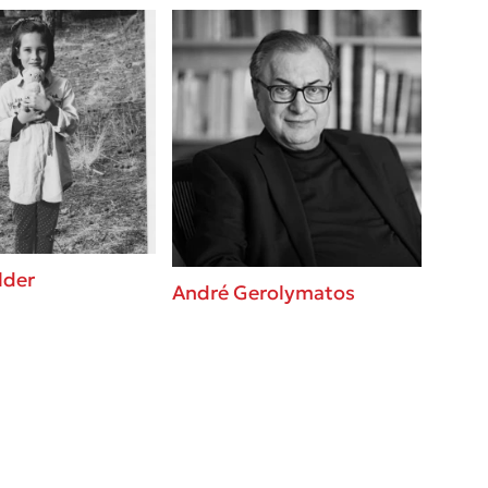
lder
André Gerolymatos