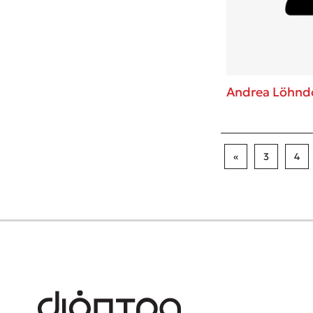
Andrea Löhnd
«
3
4