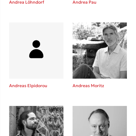
Andrea Löhndorf
Andrea Pau
Καθρέφτης
Sebastian Fitzek
Playlist
Andreas Elpidorou
Andreas Moritz
Στέφανος Ξενάκης
Το λεξικό της ζωής σου