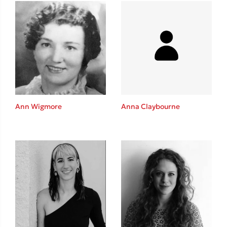
Δανάη Δεληγεώργη
Πάνω, κάτω, μπροστά, πίσω
Ann Wigmore
Anna Claybourne
Mel Robbins
Η μέθοδος Αφήστε τους