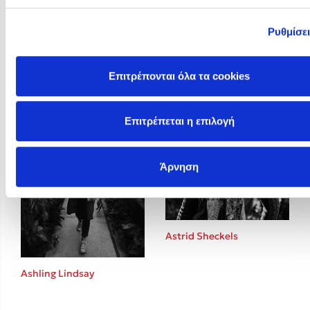
Ρυθμίσε
Arun Gandhi
Ashley Elston
Επιτρέπονται όλα τα cookies
Επιτρέπεται η επιλογή
Άρνηση
Astrid Sheckels
Ashling Lindsay