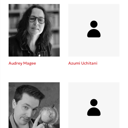
Audrey Magee
Azumi Uchitani