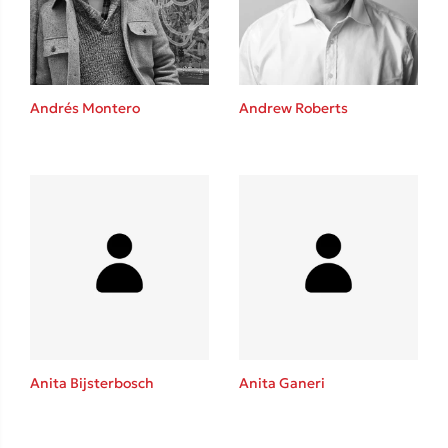
Andrés Montero
Andrew Roberts
Κώστας Κρομμύδας
Το λιμάνι μου είσαι εσύ
Ιωάννης Γλωσσόπουλος
Anita Bijsterbosch
Anita Ganeri
Ένας γίγαντας στο σχολείο