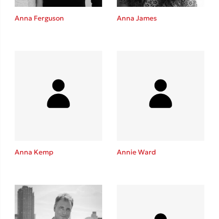
Anna Ferguson
Anna James
Δημοφιλείς Συγγραφείς
Φυστίκι ΠουΚυλάει
Παύλος Καστανάς
El Sombrero
Στέφανος Ξενάκης
Sebastian Fitzek
Freida McFadden
Κατρίνα Τσάνταλη
Anna Kemp
Annie Ward
Lucinda Riley
Mimi Matthews
Benzamin Bécue
Rebecca Yarros
Teo Benedetti