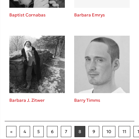
Baptist Cornabas
Barbara Emrys
Barbara J. Zitwer
Barry Timms
«
4
5
6
7
8
9
10
11