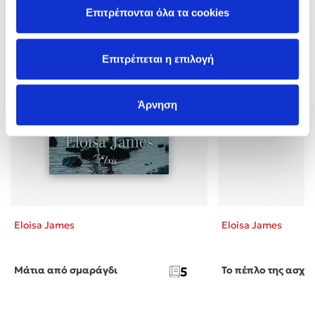
Επιτρέπονται όλα τα cookies
Επιτρέπεται η επιλογή
Άρνηση
Eloisa James
Eloisa James
Μάτια από σμαράγδι
5
Το πέπλο της ασχή