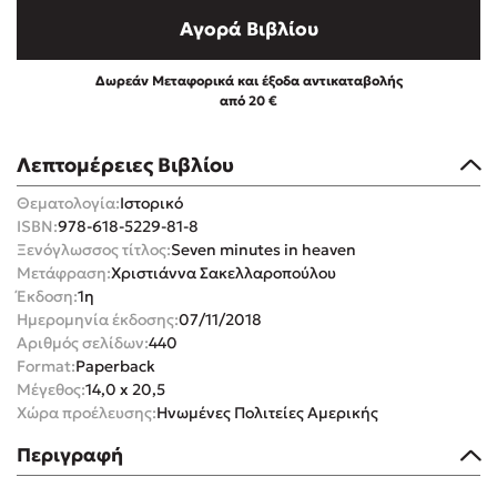
Αγορά Βιβλίου
Δωρεάν Μεταφορικά και έξοδα αντικαταβολής
από 20 €
Mel Robbins
Λεπτομέρειες Βιβλίου
Η μέθοδος Αφήστε τους
Θεματολογία:
Ιστορικό
ISBN:
978-618-5229-81-8
Ξενόγλωσσος τίτλος:
Seven minutes in heaven
Μετάφραση:
Χριστιάννα Σακελλαροπούλου
Έκδοση:
1η
Ημερομηνία έκδοσης:
07/11/2018
Αριθμός σελίδων:
440
Format:
Paperback
Δημοφιλείς Συγγραφείς
Μέγεθος:
14,0 x 20,5
Χώρα προέλευσης:
Ηνωμένες Πολιτείες Αμερικής
Φυστίκι ΠουΚυλάει
Περιγραφή
Παύλος Καστανάς
El Sombrero