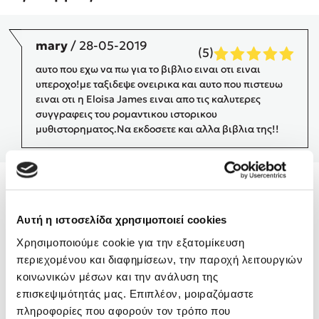
Δημοφιλή Άρθρα
3 βιβλία βασισμένα σε αληθινά γεγονότα!
mary
/ 28-05-2019
(5)
Τεστ: Ποιο αστυνομικό βιβλίο σου ταιριάζει για το καλοκαίρι;
αυτο που εχω να πω για το βιβλιο ειναι οτι ειναι
Ο εθισμός των παιδιών στις οθόνες δεν είναι «το πρόβλημα»
υπεροχο!με ταξιδεψε ονειρικα και αυτο που πιστευω
ειναι οτι η Eloisa James ειναι απο τις καλυτερες
Μια λέξη που συχνά νιώθεις αλλά την αγνοείς
συγγραφεις του ρομαντικου ιστορικου
Τι είναι η νευροποικιλότητα; Η Δρ. Δανάη Δεληγεώργη
μυθιστορηματος.Να εκδοσετε και αλλα βιβλια της!!
απαντά!
Συγχαρητήρια, Πέθανες! Μια ξενάγηση στον Άδη της
ελληνικής μυθολογίας
3 βιβλία που μπορείς να διαβάσεις σε μια μέρα!
Eloisa James
Εύκολη συνταγή για chicken BBQ pizza από τον Άκη
Πετρετζίκη!
Αυτή η ιστοσελίδα χρησιμοποιεί cookies
Διακοπές με τα παιδιά: Η ανάγκη μας για παύση σε μετωπική
Χρησιμοποιούμε cookie για την εξατομίκευση
σύγκρουση με τη δική τους για εκτόνωση
περιεχομένου και διαφημίσεων, την παροχή λειτουργιών
Πάνω, κάτω, μπροστά, πίσω; Κάνε το τεστ και ανακάλυψε την
κοινωνικών μέσων και την ανάλυση της
τάση σου!
επισκεψιμότητάς μας. Επιπλέον, μοιραζόμαστε
πληροφορίες που αφορούν τον τρόπο που