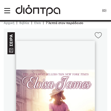
Menu
(0)
Κλείσιμο
Αρχική
|
Βιβλία
|
Elxis
|
7 λεπτά στον παράδεισο
Δημοφιλή Βιβλία
Lidia Branković
Το ξενοδοχείο των συναισθημάτων
Χάρης Πολίτης
Καθρέφτης