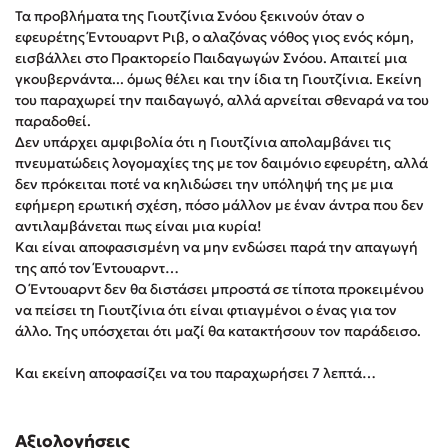
Τα προβλήματα της Γιουτζίνια Σνόου ξεκινούν όταν ο
Στέφανος Ξενάκης
εφευρέτης Έντουαρντ Ριβ, ο αλαζόνας νόθος γιος ενός κόμη,
Sebastian Fitzek
εισβάλλει στο Πρακτορείο Παιδαγωγών Σνόου. Απαιτεί μια
Freida McFadden
γκουβερνάντα... όμως θέλει και την ίδια τη Γιουτζίνια. Εκείνη
του παραχωρεί την παιδαγωγό, αλλά αρνείται σθεναρά να του
Κατρίνα Τσάνταλη
παραδοθεί.
Lucinda Riley
Δεν υπάρχει αμφιβολία ότι η Γιουτζίνια απολαμβάνει τις
Mimi Matthews
πνευματώδεις λογομαχίες της με τον δαιμόνιο εφευρέτη, αλλά
δεν πρόκειται ποτέ να κηλιδώσει την υπόληψή της με μια
Benzamin Bécue
εφήμερη ερωτική σχέση, πόσο μάλλον με έναν άντρα που δεν
Rebecca Yarros
αντιλαμβάνεται πως είναι μια κυρία!
Teo Benedetti
Και είναι αποφασισμένη να μην ενδώσει παρά την απαγωγή
της από τον Έντουαρντ…
Τζένη Κουτσοδημητροπούλου
Ο Έντουαρντ δεν θα διστάσει μπροστά σε τίποτα προκειμένου
Emily Henry
να πείσει τη Γιουτζίνια ότι είναι φτιαγμένοι ο ένας για τον
Ali Hazelwood
άλλο. Της υπόσχεται ότι μαζί θα κατακτήσουν τον παράδεισο.
Cori Doerrfeld
Και εκείνη αποφασίζει να του παραχωρήσει 7 λεπτά…
Pierdomenico Baccalario
Δανάη Ιμπραχήμ
Αξιολογήσεις