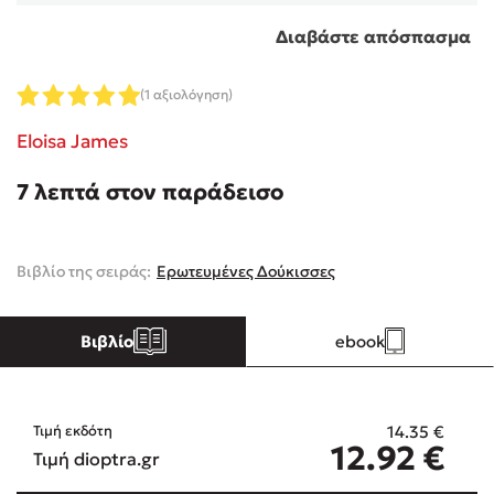
Διαβάστε απόσπασμα
Κώστας Κρομμύδας
(1 αξιολόγηση)
Το λιμάνι μου είσαι εσύ
Eloisa James
7 λεπτά στον παράδεισο
Ιωάννης Γλωσσόπουλος
Βιβλίο της σειράς:
Ερωτευμένες Δούκισσες
Ένας γίγαντας στο σχολείο
Βιβλίο
ebook
14.35
€
Τιμή εκδότη
Δανάη Δεληγεώργη
12.92
€
Τιμή dioptra.gr
Πάνω, κάτω, μπροστά, πίσω