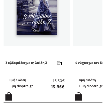
3 εβδομάδες με τη λαίδη Ζ
1
4 νύχτες με τον δο
Τιμή εκδότη
Τιμή εκδότη
15.50€
Τιμή dioptra.gr
Τιμή dioptra.gr
13.95€