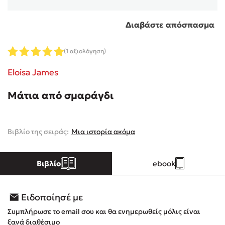
Διαβάστε απόσπασμα
Κώστας Κρομμύδας
Το λιμάνι μου είσαι εσύ
(1 αξιολόγηση)
Eloisa James
Μάτια από σμαράγδι
Ιωάννης Γλωσσόπουλος
Βιβλίο της σειράς:
Μια ιστορία ακόμα
Ένας γίγαντας στο σχολείο
Βιβλίο
ebook
Ειδοποίησέ με
Δανάη Δεληγεώργη
Συμπλήρωσε το email σου και θα ενημερωθείς μόλις είναι
Πάνω, κάτω, μπροστά, πίσω
ξανά διαθέσιμο