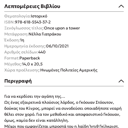
Στέφανος Ξενάκης
Λεπτομέρειες Βιβλίου
Sebastian Fitzek
Θεματολογία:
Ιστορικό
Freida McFadden
ISBN:
978-618-5543-37-2
Ξενόγλωσσος τίτλος:
Once upon a tower
Κατρίνα Τσάνταλη
Μετάφραση:
Νέλλα Γιατράκου
Lucinda Riley
Έκδοση:
1η
Mimi Matthews
Ημερομηνία έκδοσης:
06/10/2021
Αριθμός σελίδων:
440
Benzamin Bécue
Format:
Paperback
Rebecca Yarros
Μέγεθος:
14,0 x 20,5
Teo Benedetti
Χώρα προέλευσης:
Ηνωμένες Πολιτείες Αμερικής
Τζένη Κουτσοδημητροπούλου
Περιγραφή
Emily Henry
Ali Hazelwood
Για να κερδίσει την αγάπη της…
Cori Doerrfeld
Ως ένας εξαιρετικά πλούσιος λόρδος, ο Γκόουαν Στόουτον,
δούκας του Κίνρος, μπορεί να συνοδεύσει οποιαδήποτε νεαρή
Pierdomenico Baccalario
θέλει στον χορό. Για τον μεθοδικό και αποφασιστικό Γκόουαν,
Δανάη Ιμπραχήμ
όμως, καμία δεν είναι κατάλληλη.
Μέχρι που εμφανίζεται μπροστά του η λαίδη Ίντιθ Γκίλκριστ.