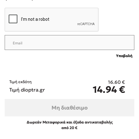
Mel Robbins
Η μέθοδος Αφήστε τους
Υποβολή
16.60
€
Τιμή εκδότη
14.94
€
Τιμή dioptra.gr
Δημοφιλείς Συγγραφείς
Μη διαθέσιμο
Φυστίκι ΠουΚυλάει
Δωρεάν Μεταφορικά και έξοδα αντικαταβολής
Παύλος Καστανάς
από 20 €
El Sombrero