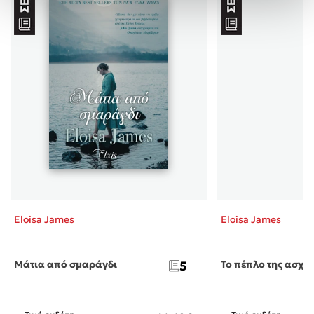
Eloisa James
Eloisa James
Μάτια από σμαράγδι
5
Το πέπλο της ασχή