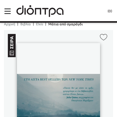
Menu
(0)
Κλείσιμο
Αρχική
|
Βιβλία
|
Elxis
|
Μάτια από σμαράγδι
Δημοφιλή Βιβλία
Lidia Branković
Το ξενοδοχείο των συναισθημάτων
Χάρης Πολίτης
Καθρέφτης