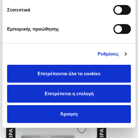
Στατιστικά
Εμπορικής προώθησης
H Eloisa James είναι απόφοιτος του Πανεπιστημίου Χάρβαρντ.
Έχει πτυχίο Φιλοσοφικής από το Πανεπιστήμιο της Οξφόρδης
Ρυθμίσεις
και διδακτορικό από το Γέιλ. Έχει δική της έδρα με μελέτες
πάνω στον Σαίξπηρ, εκδίδοντας μάλιστα ένα ακαδημαϊκό
βιβλίο στις πανεπιστημιακές εκδόσεις Oxford University
Επιτρέπονται όλα τα cookies
Δες περισσότερα
Press. Σήμερα είναι επίκουρος καθηγήτρια και διευθύντρια
του προγράμματος Δημιουργικής Γραφής στο Πανεπιστήμιο
Φόρντχ …
Επιτρέπεται η επιλογή
Άρνηση
Βιβλία της Συγγραφέως