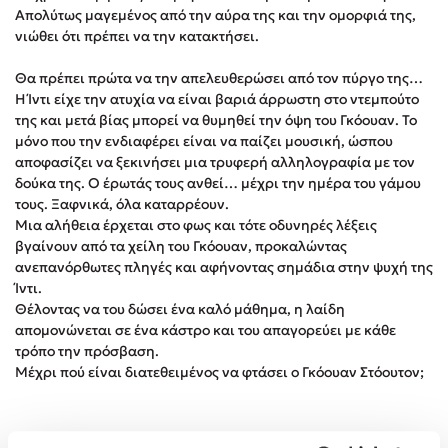
Απολύτως μαγεμένος από την αύρα της και την ομορφιά της,
Δημοφιλή Άρθρα
νιώθει ότι πρέπει να την κατακτήσει.
Τεστ: Ποιο αστυνομικό βιβλίο σου ταιριάζει για το καλοκαίρι;
Θα πρέπει πρώτα να την απελευθερώσει από τον πύργο της…
3 βιβλία βασισμένα σε αληθινά γεγονότα!
Η Ίντι είχε την ατυχία να είναι βαριά άρρωστη στο ντεμπούτο
Ο εθισμός των παιδιών στις οθόνες δεν είναι «το πρόβλημα»
της και μετά βίας μπορεί να θυμηθεί την όψη του Γκόουαν. Το
μόνο που την ενδιαφέρει είναι να παίζει μουσική, ώσπου
Μια λέξη που συχνά νιώθεις αλλά την αγνοείς
αποφασίζει να ξεκινήσει μια τρυφερή αλληλογραφία με τον
Τι είναι η νευροποικιλότητα; Η Δρ. Δανάη Δεληγεώργη
δούκα της. Ο έρωτάς τους ανθεί… μέχρι την ημέρα του γάμου
απαντά!
τους. Ξαφνικά, όλα καταρρέουν.
Συγχαρητήρια, Πέθανες! Μια ξενάγηση στον Άδη της
Μια αλήθεια έρχεται στο φως και τότε οδυνηρές λέξεις
ελληνικής μυθολογίας
βγαίνουν από τα χείλη του Γκόουαν, προκαλώντας
Εύκολη συνταγή για chicken BBQ pizza από τον Άκη
ανεπανόρθωτες πληγές και αφήνοντας σημάδια στην ψυχή της
Πετρετζίκη!
Ίντι.
3 βιβλία που μπορείς να διαβάσεις σε μια μέρα!
Θέλοντας να του δώσει ένα καλό μάθημα, η λαίδη
απομονώνεται σε ένα κάστρο και του απαγορεύει με κάθε
Διακοπές με τα παιδιά: Η ανάγκη μας για παύση σε μετωπική
τρόπο την πρόσβαση.
σύγκρουση με τη δική τους για εκτόνωση
Μέχρι πού είναι διατεθειμένος να φτάσει ο Γκόουαν Στόουτον;
Πάνω, κάτω, μπροστά, πίσω; Κάνε το τεστ και ανακάλυψε την
τάση σου!