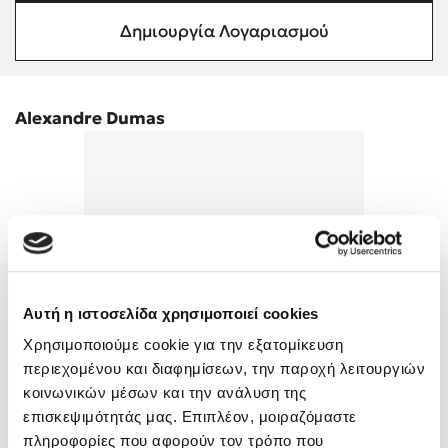
Προσεχείς εκδηλώσεις
Δημιουργία Λογαριασμού
Η Δανάη Δεληγεώργη στον Πύργο Κύμης
Ο Κώστας Κρομμύδας στο Παλαιοχώρι Καλαμπάκας
Ο Κώστας Κρομμύδας και η Μαρίνα Γιώτη στη Νικήτη
Alexandre Dumas
Χαλκιδικής
Ο Στέφανος Ξενάκης στη Χίο
Ο Κώστας Κρομμύδας & η Μαρίνα Γιώτη στο 54o Φεστιβάλ
Βιβλίου στο Πεδίον του Άρεως
Αυτή η ιστοσελίδα χρησιμοποιεί cookies
Χρησιμοποιούμε cookie για την εξατομίκευση
περιεχομένου και διαφημίσεων, την παροχή λειτουργιών
κοινωνικών μέσων και την ανάλυση της
επισκεψιμότητάς μας. Επιπλέον, μοιραζόμαστε
πληροφορίες που αφορούν τον τρόπο που