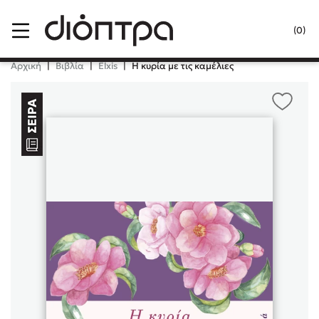
Menu
(0)
Κλείσιμο
Αρχική
|
Βιβλία
|
Elxis
|
Η κυρία με τις καμέλιες
Δημοφιλή Βιβλία
Lidia Branković
Το ξενοδοχείο των συναισθημάτων
Χάρης Πολίτης
Καθρέφτης