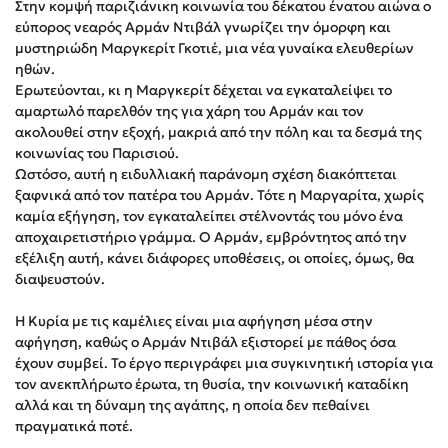
Στην κομψή παριζιάνικη κοινωνία του δέκατου ένατου αιώνα ο
Στέφανος Ξενάκης
εύπορος νεαρός Αρμάν Ντιβάλ γνωρίζει την όμορφη και
Sebastian Fitzek
μυστηριώδη Μαργκερίτ Γκοτιέ, μια νέα γυναίκα ελευθερίων
ηθών.
Freida McFadden
Ερωτεύονται, κι η Μαργκερίτ δέχεται να εγκαταλείψει το
Κατρίνα Τσάνταλη
αμαρτωλό παρελθόν της για χάρη του Αρμάν και τον
Lucinda Riley
ακολουθεί στην εξοχή, μακριά από την πόλη και τα δεσμά της
κοινωνίας του Παρισιού.
Mimi Matthews
Ωστόσο, αυτή η ειδυλλιακή παράνομη σχέση διακόπτεται
Benzamin Bécue
ξαφνικά από τον πατέρα του Αρμάν. Τότε η Μαργαρίτα, χωρίς
Rebecca Yarros
καμία εξήγηση, τον εγκαταλείπει στέλνοντάς του μόνο ένα
αποχαιρετιστήριο γράμμα. Ο Αρμάν, εμβρόντητος από την
Teo Benedetti
εξέλιξη αυτή, κάνει διάφορες υποθέσεις, οι οποίες, όμως, θα
Τζένη Κουτσοδημητροπούλου
διαψευστούν.
Emily Henry
Η Κυρία με τις καμέλιες είναι μια αφήγηση μέσα στην
Ali Hazelwood
αφήγηση, καθώς ο Αρμάν Ντιβάλ εξιστορεί με πάθος όσα
Cori Doerrfeld
έχουν συμβεί. Το έργο περιγράφει μια συγκινητική ιστορία για
Pierdomenico Baccalario
τον ανεκπλήρωτο έρωτα, τη θυσία, την κοινωνική καταδίκη
αλλά και τη δύναμη της αγάπης, η οποία δεν πεθαίνει
Δανάη Ιμπραχήμ
πραγματικά ποτέ.