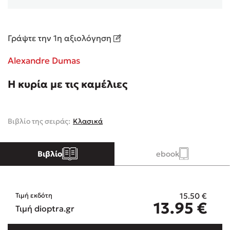
Κώστας Κρομμύδας
Γράψτε την 1η αξιολόγηση
Το λιμάνι μου είσαι εσύ
Alexandre Dumas
Η κυρία με τις καμέλιες
Βιβλίο της σειράς:
Κλασικά
Ιωάννης Γλωσσόπουλος
Ένας γίγαντας στο σχολείο
Βιβλίο
ebook
15.50
€
Τιμή εκδότη
Δανάη Δεληγεώργη
13.95
€
Τιμή dioptra.gr
Πάνω, κάτω, μπροστά, πίσω