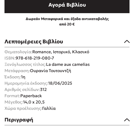
Αγορά Βιβλίου
Δωρεάν Μεταφορικά και έξοδα αντικαταβολής
από 20 €
Mel Robbins
Λεπτομέρειες Βιβλίου
Θεματολογία:
Romance, Ιστορικό, Κλασικό
Η μέθοδος Αφήστε τους
ISBN:
978-618-219-080-7
Ξενόγλωσσος τίτλος:
La dame aux camelias
Μετάφραση:
Ουρανία Τουτουντζή
Έκδοση:
1η
Ημερομηνία έκδοσης:
18/06/2025
Αριθμός σελίδων:
312
Format:
Paperback
Μέγεθος:
14,0 x 20,5
Δημοφιλείς Συγγραφείς
Χώρα προέλευσης:
Γαλλία
Φυστίκι ΠουΚυλάει
Περιγραφή
Παύλος Καστανάς
El Sombrero