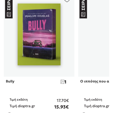
Bully
1
Ο ιππότης που αγ
Τιμή εκδότη
Τιμή εκδότη
17.70€
Τιμή dioptra.gr
Τιμή dioptra.gr
15.93€