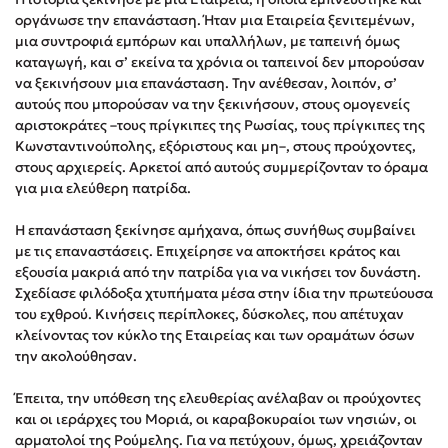
Στέφανος Ξενάκης
οργάνωσε την επανάσταση. Ήταν μια Εταιρεία ξενιτεμένων,
μια συντροφιά εμπόρων και υπαλλήλων, με ταπεινή όμως
Sebastian Fitzek
καταγωγή, και σ’ εκείνα τα χρόνια οι ταπεινοί δεν μπορούσαν
Freida McFadden
να ξεκινήσουν μια επανάσταση. Την ανέθεσαν, λοιπόν, σ’
Κατρίνα Τσάνταλη
αυτούς που μπορούσαν να την ξεκινήσουν, στους ομογενείς
αριστοκράτες –τους πρίγκιπες της Ρωσίας, τους πρίγκιπες της
Lucinda Riley
Κωνσταντινούπολης, εξόριστους και μη–, στους προύχοντες,
Mimi Matthews
στους αρχιερείς. Αρκετοί από αυτούς συμμερίζονταν το όραμα
Benzamin Bécue
για μια ελεύθερη πατρίδα.
Rebecca Yarros
Η επανάσταση ξεκίνησε αμήχανα, όπως συνήθως συμβαίνει
Teo Benedetti
με τις επαναστάσεις. Επιχείρησε να αποκτήσει κράτος και
Τζένη Κουτσοδημητροπούλου
εξουσία μακριά από την πατρίδα για να νικήσει τον δυνάστη.
Σχεδίασε φιλόδοξα χτυπήματα μέσα στην ίδια την πρωτεύουσα
Emily Henry
του εχθρού. Κινήσεις περίπλοκες, δύσκολες, που απέτυχαν
Ali Hazelwood
κλείνοντας τον κύκλο της Εταιρείας και των οραμάτων όσων
Cori Doerrfeld
την ακολούθησαν.
Pierdomenico Baccalario
Έπειτα, την υπόθεση της ελευθερίας ανέλαβαν οι προύχοντες
Δανάη Ιμπραχήμ
και οι ιεράρχες του Μοριά, οι καραβοκυραίοι των νησιών, οι
αρματολοί της Ρούμελης. Για να πετύχουν, όμως, χρειάζονταν