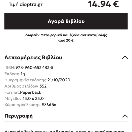
14.94
€
Τιμή dioptra.gr
Αγορά Βιβλίου
Δωρεάν Μεταφορικά και έξοδα αντικαταβολής
Mel Robbins
από 20 €
Η μέθοδος Αφήστε τους
Λεπτομέρειες Βιβλίου
ISBN:
978-960-653-183-5
Έκδοση:
1η
Ημερομηνία έκδοσης:
21/10/2020
Αριθμός σελίδων:
352
Format:
Paperback
Μέγεθος:
15,0 x 23,0
Δημοφιλείς Συγγραφείς
Χώρα προέλευσης:
Ελλάδα
Φυστίκι ΠουΚυλάει
Περιγραφή
Παύλος Καστανάς
El Sombrero
Η ιστορία ξεκίνησε με μια Εταιρεία, η οποία εμπνεύστηκε και