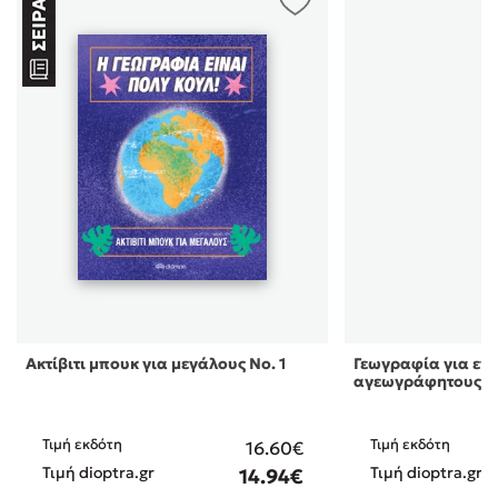
Ακτίβιτι μπουκ για μεγάλους Νο. 1
Γεωγραφία για εν
αγεωγράφητους
Τιμή εκδότη
Τιμή εκδότη
16.60€
Τιμή dioptra.gr
Τιμή dioptra.gr
14.94€