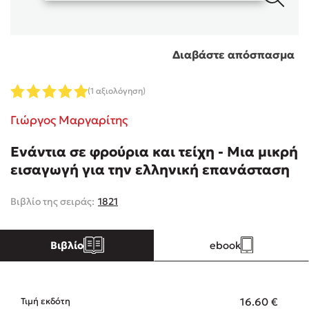
Κώστας Κρομμύδας
Διαβάστε απόσπασμα
Το λιμάνι μου είσαι εσύ
(1 αξιολόγηση)
Γιώργος Μαργαρίτης
Ενάντια σε φρούρια και τείχη - Μια μικρή
Ιωάννης Γλωσσόπουλος
εισαγωγή για την ελληνική επανάσταση
Ένας γίγαντας στο σχολείο
Βιβλίο της σειράς:
1821
Βιβλίο
ebook
Δανάη Δεληγεώργη
16.60
€
Πάνω, κάτω, μπροστά, πίσω
Τιμή εκδότη