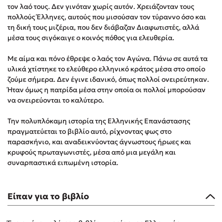
τον λαό τους. Δεν γινόταν χωρίς αυτόν. Χρειάζονταν τους
Δημοφιλή Άρθρα
πολλούς Έλληνες, αυτούς που μισούσαν τον τύραννο όσο και
τη δική τους μιζέρια, που δεν διάβαζαν Διαφωτιστές, αλλά
3 βιβλία βασισμένα σε αληθινά γεγονότα!
μέσα τους σιγόκαιγε ο κοινός πόθος για ελευθερία.
Τεστ: Ποιο αστυνομικό βιβλίο σου ταιριάζει για το καλοκαίρι;
Ο εθισμός των παιδιών στις οθόνες δεν είναι «το πρόβλημα»
Με αίμα και πόνο έθρεψε ο λαός τον Αγώνα. Πάνω σε αυτά τα
υλικά χτίστηκε το ελεύθερο ελληνικό κράτος μέσα στο οποίο
Μια λέξη που συχνά νιώθεις αλλά την αγνοείς
ζούμε σήμερα. Δεν έγινε ιδανικό, όπως πολλοί ονειρεύτηκαν.
Τι είναι η νευροποικιλότητα; Η Δρ. Δανάη Δεληγεώργη
Ήταν όμως η πατρίδα μέσα στην οποία οι πολλοί μπορούσαν
απαντά!
να ονειρεύονται το καλύτερο.
Συγχαρητήρια, Πέθανες! Μια ξενάγηση στον Άδη της
ελληνικής μυθολογίας
Την πολυπλόκαμη ιστορία της Ελληνικής Επανάστασης
Εύκολη συνταγή για chicken BBQ pizza από τον Άκη
πραγματεύεται το βιβλίο αυτό, ρίχνοντας φως στο
Πετρετζίκη!
παρασκήνιο, και αναδεικνύοντας άγνωστους ήρωες και
κρυφούς πρωταγωνιστές, μέσα από μια μεγάλη και
3 βιβλία που μπορείς να διαβάσεις σε μια μέρα!
συναρπαστικά ειπωμένη ιστορία.
Διακοπές με τα παιδιά: Η ανάγκη μας για παύση σε μετωπική
σύγκρουση με τη δική τους για εκτόνωση
Πάνω, κάτω, μπροστά, πίσω; Κάνε το τεστ και ανακάλυψε την
Είπαν για το βιβλίο
τάση σου!