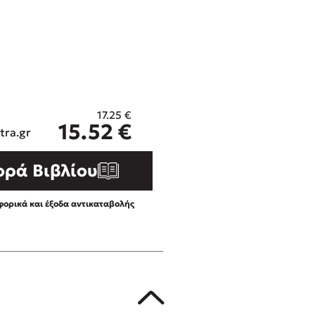
ros
Εύκολη συνταγή για chicken
από τον Άκη Πετρετζίκη!
i
3 βιβλία που μπορείς να δια
οδημητροπούλου
μια μέρα!
Διακοπές με τα παιδιά: Η α
d
παύση σε μετωπική σύγκρου
17.25
€
η
δική τους για εκτόνωση
ld
15.52
€
tra.gr
Πάνω, κάτω, μπροστά, πίσω
 Baccalario
τεστ και ανακάλυψε την τάσ
ορά Βιβλίου
αχήμ
ορικά και έξοδα αντικαταβολής