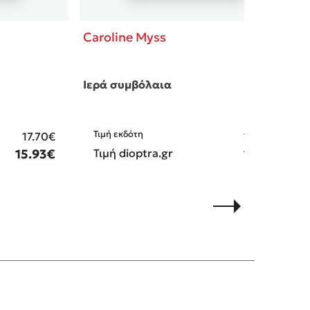
Caroline Myss
Ιερά συμβόλαια
Τιμή εκδότη
17.70€
19.90€
15.93€
Τιμή dioptra.gr
17.91€