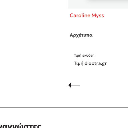
ακής Ανατομίας, ενός
οριακού μον …
Caroline Myss
Αρχέτυπα
Τιμή εκδότη
Τιμή dioptra.gr
αναγνώστες