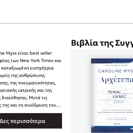
Βιβλία της Συ
ne Myss είναι best seller
έας των New York Times και
 καταξιωμένη εισηγήτρια
ομείς της ανθρώπινης
σης, της πνευματικότητας,
γεια­κής ιατρικής και της
ς διαίσθησης. Μετά τις
 της και τη συνίδρυση του
ύ οίκου Stillpoint
ing, συνεργάστηκε με τον Dr.
Δες περισσότερα
Shealy για την ανάπτυξη της