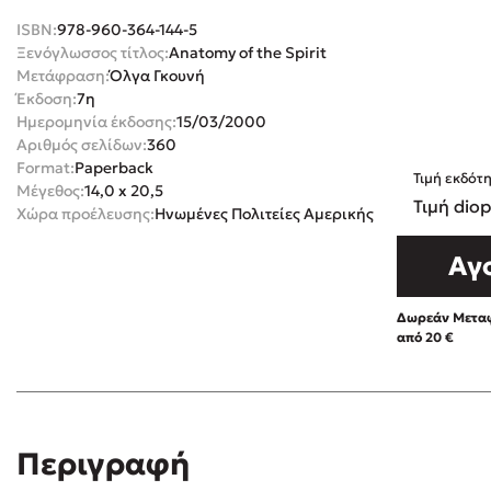
ISBN:
978-960-364-144-5
Rebecca Yar
Playlist
Ξενόγλωσσος τίτλος:
Anatomy of the Spirit
Teo Benedett
Μετάφραση:
Όλγα Γκουνή
Τζένη Κουτσ
Έκδοση:
7η
Ημερομηνία έκδοσης:
15/03/2000
Emily Henry
Στέφανος Ξενάκης
Αριθμός σελίδων:
360
Ali Hazelwoo
Format:
Paperback
Τιμή εκδότ
Το λεξικό της ζωής σου
Μέγεθος:
14,0 x 20,5
Cori Doerrfe
Τιμή diop
Χώρα προέλευσης:
Ηνωμένες Πολιτείες Αμερικής
Pierdomenico
Αγ
Δανάη Ιμπρ
Κώστας Κρομμύδας
Δωρεάν Μεταφ
Το λιμάνι μου είσαι εσύ
από 20 €
Ιωάννης Γλωσσόπουλος
Περιγραφή
Ένας γίγαντας στο σχολείο