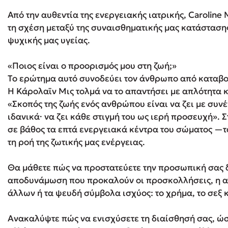
Από την αυθεντία της ενεργειακής ιατρικής, Caroline 
τη σχέση μεταξύ της συναισθηματικής μας κατάστασης
Δανάη Δεληγεώργη
ψυχικής μας υγείας.
Πάνω, κάτω, μπροστά, πίσω
«Ποιος είναι ο προορισμός μου στη ζωή;»
Το ερώτημα αυτό συνοδεύει τον άνθρωπο από καταβο
Η Κάρολαϊν Μις τολμά να το απαντήσει με απλότητα κ
Mel Robbins
«Σκοπός της ζωής ενός ανθρώπου είναι να ζει με συν
ιδανικά· να ζει κάθε στιγμή του ως ιερή προσευχή». 
Η μέθοδος Αφήστε τους
σε βάθος τα επτά ενεργειακά κέντρα του σώματος —
τη ροή της ζωτικής μας ενέργειας.
Θα μάθετε πώς να προστατεύετε την προσωπική σας 
αποδυνάμωση που προκαλούν οι προσκολλήσεις, η α
άλλων ή τα ψευδή σύμβολα ισχύος: το χρήμα, το σεξ κ
Ανακαλύψτε πώς να ενισχύσετε τη διαίσθησή σας, ώσ