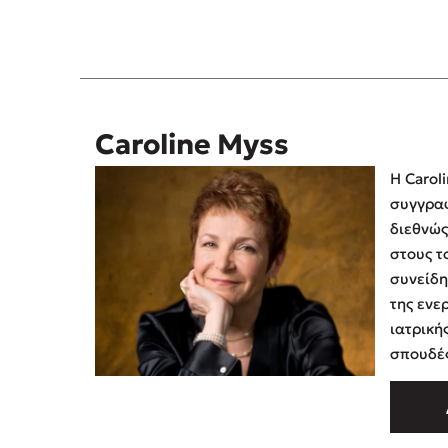
Caroline Myss
Η Caroli
συγγραφ
διεθνώς
στους τ
συνείδη
της ενερ
ιατρική
σπουδές
εκδοτικο
Publish
Norman 