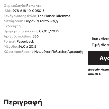
Θεματολογία:
Romance
Rebecca Yar
Playlist
ISBN:
978-618-10-0050-3
Teo Benedett
Ξενόγλωσσος τίτλος:
The Fiance Dilemma
Μετάφραση:
Ουρανία Τουτουντζή
Τζένη Κουτσ
Έκδοση:
1η
Emily Henry
Στέφανος Ξενάκης
Ημερομηνία έκδοσης:
07/05/2025
Ali Hazelwoo
Αριθμός σελίδων:
536
Τιμή εκδότ
Format:
Paperback
Το λεξικό της ζωής σου
Cori Doerrfe
Τιμή diop
Μέγεθος:
14,0 x 20,5
Pierdomenico
Χώρα προέλευσης:
Ηνωμένες Πολιτείες Αμερικής
Αγ
Δανάη Ιμπρ
Κώστας Κρομμύδας
Δωρεάν Μεταφ
από 20 €
Το λιμάνι μου είσαι εσύ
Ιωάννης Γλωσσόπουλος
Περιγραφή
Διαβά
Ένας γίγαντας στο σχολείο