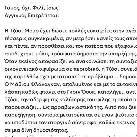
Γάμος, όχι. Φιλί, ίσως.
Άγγιγμα; Επιτρέπεται.
Δανάη Δεληγεώργη
Η Τζόσι Μουρ έχει δώσει πολλές ευκαιρίες στην αγάπ
Πάνω, κάτω, μπροστά, πίσω
τέσσερις συγκεκριμένα, αν μετρήσει κανείς τους απ
και πέντε, αν προσθέσει και τον πατέρα που εξαφανίσ
αποδέχτηκε μόλις πρόσφατα δημόσια την ύπαρξή της
Όταν εκείνος αποφασίζει να ανακοινώσει τη συνταξι
Mel Robbins
οικογενειακό αφιέρωμα σε περιοδικό, η Τζόσι συνειδ
Η μέθοδος Αφήστε τους
της παρελθόν έχει μετατραπεί σε πρόβλημα… δημοσ
Ο Μάθιου Φλάναγκαν, απολυμένος και με το αυτοκίν
λάσπη καθώς φτάνει στο Γκριν Όουκ, καταλήγει, αντί 
Τζόσι, την αδερφή της καλύτερής του φίλης, η οποία 
παρουσιάζει… ως αρραβωνιαστικό της. Αυτό που ξεκ
παρεξήγηση, σύντομα μετατρέπεται σε έναν ψεύτικο
να υποδύεται τον στοργικό σύντροφο, καθώς εκείνος
σε μια δίνη δημοσιότητας.