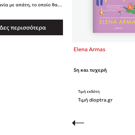
ανία με απάτη, το οποίο θα
θεί και στη μεγάλη οθόνη,
γραφέας στη λίστα των best
Δες περισσότερα
 των New York Times με το The
n Roommate Experiment. Τα
Elena Armas
5η και τυχερή
Τιμή εκδότη
Τιμή dioptra.gr