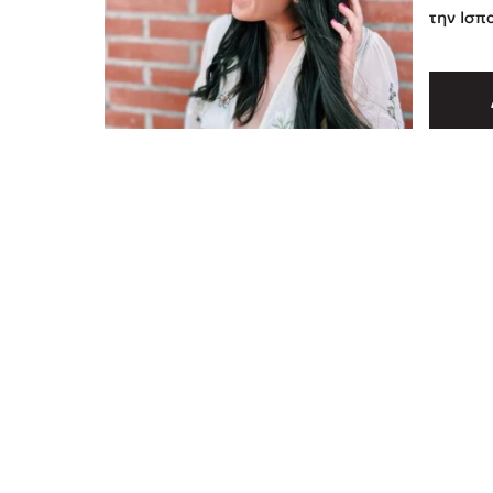
την Ισπ
μεταφερ
και συγ
sellers
America
βιβ …