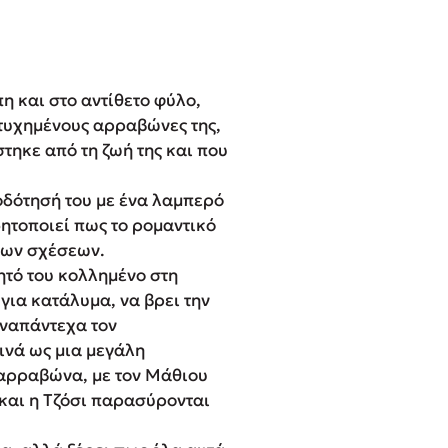
η και στο αντίθετο φύλο,
οτυχημένους αρραβώνες της,
τηκε από τη ζωή της και που
.
οδότησή του με ένα λαμπερό
ητοποιεί πως το ρομαντικό
ίων σχέσεων.
ητό του κολλημένο στη
για κατάλυμα, να βρει την
αναπάντεχα τον
ινά ως μια μεγάλη
 αρραβώνα, με τον Μάθιου
 και η Τζόσι παρασύρονται