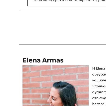
Elena Armas
Η Elena
συγγρα
και μαν
Σπούδασ
αγάπη τ
στη συγ
best se