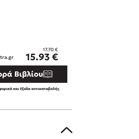
ros
Εύκολη συνταγή για chicken
από τον Άκη Πετρετζίκη!
i
3 βιβλία που μπορείς να δια
οδημητροπούλου
μια μέρα!
Διακοπές με τα παιδιά: Η α
d
παύση σε μετωπική σύγκρου
17.70
€
η
δική τους για εκτόνωση
15.93
€
ld
tra.gr
Πάνω, κάτω, μπροστά, πίσω
 Baccalario
τεστ και ανακάλυψε την τάσ
ορά Βιβλίου
αχήμ
ορικά και έξοδα αντικαταβολής
στε απόσπασμα