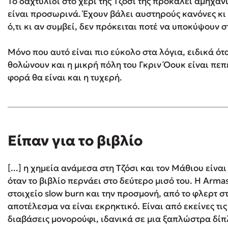
Το δαχτυλίδι στο χέρι της Τζόσι τής προκαλεί αμηχαν
είναι προσωρινά. Έχουν βάλει αυστηρούς κανόνες κι 
ό,τι κι αν συμβεί, δεν πρόκειται ποτέ να υποκύψουν 
Μόνο που αυτό είναι πιο εύκολο στα λόγια, ειδικά ότ
θολώνουν και η μικρή πόλη του Γκριν Όουκ είναι πεπ
φορά θα είναι και η τυχερή.
Είπαν για το βιβλίο
[...] η χημεία ανάμεσα στη Τζόσι και τον Μάθιου είνα
όταν το βιβλίο περνάει στο δεύτερο μισό του. Η Arma
στοιχείο slow burn και την προσμονή, από το φλερτ σ
αποτέλεσμα να είναι εκρηκτικό. Είναι από εκείνες τις
διαβάσεις μονορούφι, ιδανικά σε μια ξαπλώστρα δί