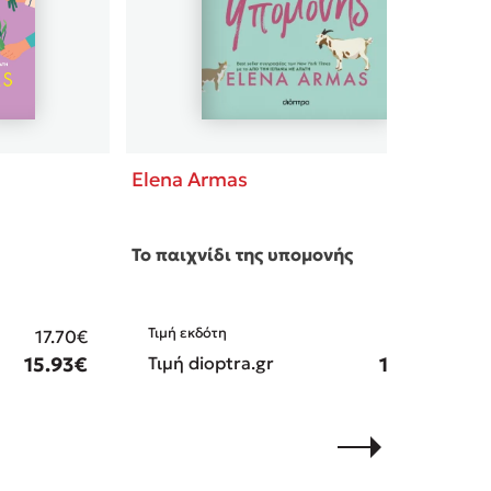
Elena Armas
Το παιχνίδι της υπομονής
Τιμή εκδότη
17.70€
17.70€
15.93€
Τιμή dioptra.gr
15.93€