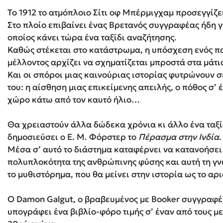
Το 1912 το ατμόπλοιο Σίτι οφ Μπέρμιγχαμ προσεγγίζει 
Στο πλοίο επιβαίνει ένας Βρετανός συγγραφέας ήδη γ
Δανάη Δεληγεώργη
οποίος κάνει τώρα ένα ταξίδι αναζήτησης.
Καθώς στέκεται στο κατάστρωμα, η υπόσχεση ενός π
Πάνω, κάτω, μπροστά, πίσω
μέλλοντος αρχίζει να σχηματίζεται μπροστά στα μάτια
Και οι σπόροι μιας καινούριας ιστορίας φυτρώνουν σ
του: η αίσθηση μιας επικείμενης απειλής, ο πόθος σ’
χώρο κάτω από τον καυτό ήλιο…
Mel Robbins
Η μέθοδος Αφήστε τους
Θα χρειαστούν άλλα δώδεκα χρόνια κι άλλο ένα ταξίδ
δημοσιεύσει ο Ε. Μ. Φόρστερ το
Πέρασμα στην Ινδία
.
Μέσα σ’ αυτό το διάστημα καταφέρνει να κατανοήσει 
πολυπλοκότητα της ανθρώπινης φύσης και αυτή τη γν
το μυθιστόρημα, που θα μείνει στην ιστορία ως το αρ
Ο Damon Galgut, ο βραβευμένος με Booker συγγραφέ
υπογράφει ένα βιβλίο-φόρο τιμής σ’ έναν από τους 