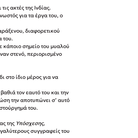
τις ακτές της Ινδίας.
νωστός για τα έργα του, ο
αράξενου, διαφορετικού
 του.
ε κάποιο σημείο του μυαλού
 έναν στενό, περιορισμένο
ι στο ίδιο μέρος για να
βαθιά τον εαυτό του και την
ώση την αποτυπώνει σ’ αυτό
ιστούργημά του.
ας της
Υπόσχεσης
,
μεγαλύτερους συγγραφείς του