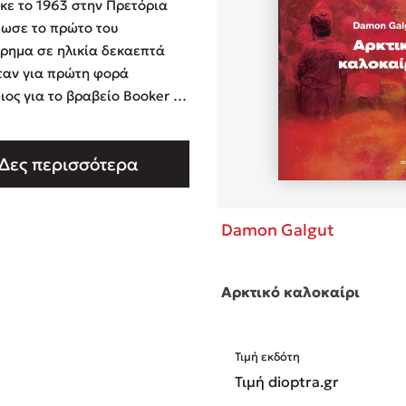
κε το 1963 στην Πρετόρια
δωσε το πρώτο του
ρημα σε ηλικία δεκαεπτά
ταν για πρώτη φορά
ος για το βραβείο Booker με
 του The Good Doctor το
 καλός γιατρός, Ωκεανίδα,
Δες περισσότερα
αι για δεύτερη φορά το 2010
n a Strange Room. Ήταν όμως
στόρημά του Η υπόσχεση
Damon Galgut
έσ …
Αρκτικό καλοκαίρι
Τιμή εκδότη
Τιμή dioptra.gr