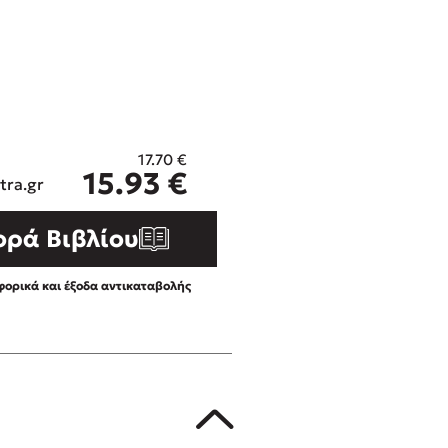
ros
Εύκολη συνταγή για chicken
από τον Άκη Πετρετζίκη!
i
3 βιβλία που μπορείς να δια
οδημητροπούλου
μια μέρα!
Διακοπές με τα παιδιά: Η α
d
παύση σε μετωπική σύγκρου
17.70
€
η
δική τους για εκτόνωση
15.93
€
ld
tra.gr
Πάνω, κάτω, μπροστά, πίσω
 Baccalario
τεστ και ανακάλυψε την τάσ
ορά Βιβλίου
αχήμ
ορικά και έξοδα αντικαταβολής
στε απόσπασμα