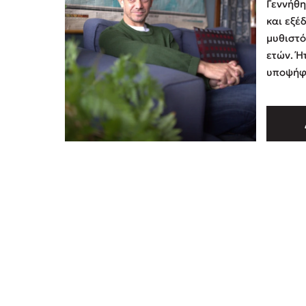
Γεννήθη
και εξέ
μυθιστό
ετών. Ή
υποψήφι
το έργο
2003 (Ο
2005) κ
με το I
το μυθι
που απ