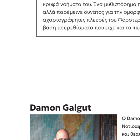
κρυφά νοήματα του. Ένα μυθιστόρημα π
αλλά παρέμεινε δυνατός για την ομορφ
αχαρτογράφητες πλευρές του Φόρστερ. 
βάση τα ερεθίσματα που είχε και το πω
Damon Galgut
Ο Damon
Νοτιοα
και θεα