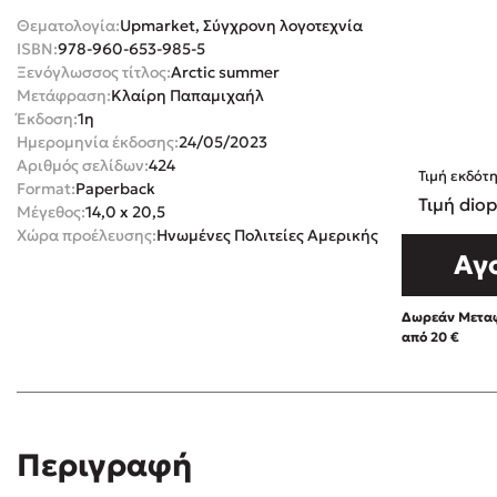
Θεματολογία:
Upmarket, Σύγχρονη λογοτεχνία
Rebecca Yar
Playlist
ISBN:
978-960-653-985-5
Teo Benedett
Ξενόγλωσσος τίτλος:
Arctic summer
Μετάφραση:
Κλαίρη Παπαμιχαήλ
Τζένη Κουτσ
Έκδοση:
1η
Emily Henry
Στέφανος Ξενάκης
Ημερομηνία έκδοσης:
24/05/2023
Ali Hazelwoo
Αριθμός σελίδων:
424
Τιμή εκδότ
Format:
Paperback
Το λεξικό της ζωής σου
Cori Doerrfe
Τιμή diop
Μέγεθος:
14,0 x 20,5
Pierdomenico
Χώρα προέλευσης:
Ηνωμένες Πολιτείες Αμερικής
Αγ
Δανάη Ιμπρ
Κώστας Κρομμύδας
Δωρεάν Μεταφ
από 20 €
Το λιμάνι μου είσαι εσύ
Ιωάννης Γλωσσόπουλος
Περιγραφή
Διαβά
Ένας γίγαντας στο σχολείο