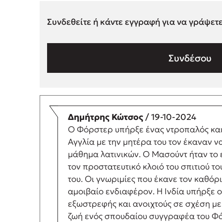
Συνδεθείτε ή κάντε εγγραφή για να γράψετ
Συνδέσου
Δημήτρης Κώτσος
/ 19-10-2024
Ο Φόρστερ υπήρξε ένας ντροπαλός και 
Αγγλία με την μητέρα του τον έκαναν ν
μάθημα λατινικών. Ο Μασούντ ήταν το 
τον προστατευτικό κλοιό του σπιτιού το
του. Οι γνωριμίες που έκανε τον καθόρ
αμοιβαίο ενδιαφέρον. Η Ινδία υπήρξε 
εξωστρεφής και ανοιχτούς σε σχέση με
ζωή ενός σπουδαίου συγγραφέα του Φόρ