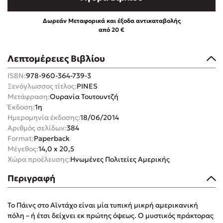
Δωρεάν Μεταφορικά και έξοδα αντικαταβολής
από 20 €
Λεπτομέρειες Βιβλίου
Mel Robbins
ISBN:
978-960-364-739-3
Ξενόγλωσσος τίτλος:
PINES
Η μέθοδος Αφήστε τους
Μετάφραση:
Ουρανία Τουτουντζή
Έκδοση:
1η
Ημερομηνία έκδοσης:
18/06/2014
Αριθμός σελίδων:
384
Format:
Paperback
Μέγεθος:
14,0 x 20,5
Χώρα προέλευσης:
Ηνωμένες Πολιτείες Αμερικής
Δημοφιλείς Συγγραφείς
Περιγραφή
Φυστίκι ΠουΚυλάει
Παύλος Καστανάς
Το Πάινς στο Αϊντάχο είναι μία τυπική μικρή αμερικανική
πόλη – ή έτσι δείχνει εκ πρώτης όψεως. Ο μυστικός πράκτορας
El Sombrero