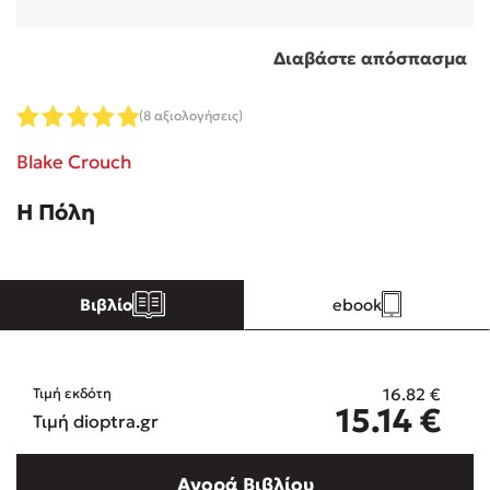
Κώστας Κρομμύδας
Διαβάστε απόσπασμα
Το λιμάνι μου είσαι εσύ
(8 αξιολογήσεις)
Blake Crouch
Η Πόλη
Ιωάννης Γλωσσόπουλος
Βιβλίο
ebook
Ένας γίγαντας στο σχολείο
16.82
€
Τιμή εκδότη
15.14
€
Τιμή dioptra.gr
Δανάη Δεληγεώργη
Πάνω, κάτω, μπροστά, πίσω
Αγορά Βιβλίου