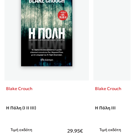
βρήκατε το τέλειο βιβλίο. Ελπίζω οι εκδόσεις Διόπτρα
να βγάλουν και τις δυο συνέχειες της σειράς στα
ελληνικά και, βέβαια, παρόμοια βιβλία.
Blake Crouch
Blake Crouch
Η Πόλη (Ι ΙΙ ΙΙΙ)
Η Πόλη III
Τιμή εκδότη
Τιμή εκδότη
29.95€