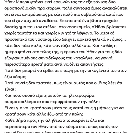
Ήθαν Μπερκ φτάνει εκεί ερευνώντας την εξαφάνιση δύο
Στέφανος Ξενάκης
ομοσπονδιακών πρακτόρων, πολύ σύντομα όμως ανακαλύπτει
Sebastian Fitzek
ότι είναι αντιμέτωπος με κάτι πολύ πιο σοβαρό από αυτό που
του είχαν αρχικά αναθέσει. Έπειτα από ένα βίαιο τροχαίο
Freida McFadden
δυστύχημα που τον στέλνει στο νοσοκομείο, ο Ήθαν βρίσκεται
Κατρίνα Τσάνταλη
χωρίς ταυτότητα και χωρίς κινητό τηλέφωνο. Το ιατρικό
Lucinda Riley
προσωπικό του νοσοκομείου δείχνει αρκετά φιλικό, κι όμως...
κάτι δεν πάει καλά, κάτι φαντάζει αλλόκοτο. Και καθώς η
Mimi Matthews
ημέρα φτάνει στο τέλος της, η έρευνα του Ήθαν για τους δύο
Benzamin Bécue
εξαφανισμένους συναδέλφους του καταλήγει να γεννά
Rebecca Yarros
περισσότερα ερωτήματα αντί να δίνει απαντήσεις:
Γιατί δεν μπορεί να έρθει σε επαφή με την οικογένειά του στον
Teo Benedetti
έξω κόσμο;
Τζένη Κουτσοδημητροπούλου
Γιατί κανείς δεν πιστεύει πως είναι αυτός που ο ίδιος λέει ότι
Emily Henry
είναι;
Και ποιο σκοπό εξυπηρετούν τα ηλεκτροφόρα
Ali Hazelwood
συρματοπλέγματα που περιφράσσουν την πόλη;
Cori Doerrfeld
Είναι για να κρατήσουν μέσα τους κατοίκους ή μήπως για να
Pierdomenico Baccalario
κρατήσουν κάτι άλλο έξω από την πόλη;
Κάθε βήμα προς την αλήθεια απομακρύνει όλο και
Δανάη Ιμπραχήμ
περισσότερο τον Ήθαν από τον κόσμο έτσι όπως αυτός τον
γνωρίζει ως τώρα, μέχρι που πια πρέπει να αντιμετωπίσει μία