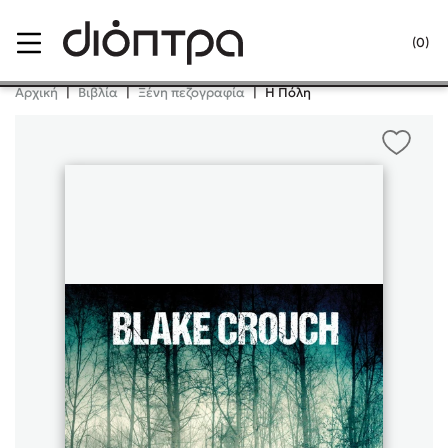
Menu
(0)
Κλείσιμο
Αρχική
|
Βιβλία
|
Ξένη πεζογραφία
|
Η Πόλη
Δημοφιλή Βιβλία
Lidia Branković
Το ξενοδοχείο των συναισθημάτων
Χάρης Πολίτης
Καθρέφτης