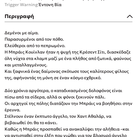
Trigger Warning:
Έντονη Βία
Στέφανος Ξενάκης
Sebastian Fitzek
Περιγραφή
Freida McFadden
Κατρίνα Τσάνταλη
Δεμένοι με αίμα.
Παρασυρμένοι από τον πόθο.
Lucinda Riley
Ελεύθεροι από το πεπρωμένο.
Mimi Matthews
Η Μπράις Κουίνλαν ήταν η ψυχή της Κρέσεντ Σίτι, διασκέδαζε
Benzamin Bécue
όλη νύχτα στα κλαμπ μαζί με ένα πλήθος από ξωτικά, φαύνους
και μεταλλαγμένους.
Rebecca Yarros
Και ξαφνικά ένας δαίμονας σκότωσε τους καλύτερους φίλους
Teo Benedetti
της, αφήνοντάς τη μόνη σε έναν κόσμο εχθρικό.
Τζένη Κουτσοδημητροπούλου
Δύο χρόνια αργότερα, ο καταδικασμένος δολοφόνος είναι
Emily Henry
πίσω από τα σίδερα, αλλά οι φόνοι ξεκινούν πάλι.
Ali Hazelwood
Οι αρχηγοί της πόλης διατάζουν την Μπράις να βοηθήσει στην
Cori Doerrfeld
έρευνα.
Στέλνουν έναν έκπτωτο άγγελο, τον Χαντ Αθαλάρ, να
Pierdomenico Baccalario
βεβαιωθεί ότι θα το κάνει.
Δανάη Ιμπραχήμ
Καθώς η Μπράις προσπαθεί να ανακαλύψει την αλήθεια –και
να αντισταθεί στην έλξη που νιώθει για τον βλοσυρό άγγελο