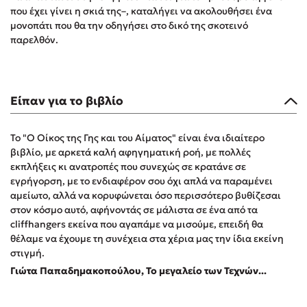
που έχει γίνει η σκιά της–, καταλήγει να ακολουθήσει ένα
Δημοφιλή Άρθρα
μονοπάτι που θα την οδηγήσει στο δικό της σκοτεινό
παρελθόν.
3 βιβλία βασισμένα σε αληθινά γεγονότα!
Τεστ: Ποιο αστυνομικό βιβλίο σου ταιριάζει για το καλοκαίρι;
Ο εθισμός των παιδιών στις οθόνες δεν είναι «το πρόβλημα»
Μια λέξη που συχνά νιώθεις αλλά την αγνοείς
Είπαν για το βιβλίο
Τι είναι η νευροποικιλότητα; Η Δρ. Δανάη Δεληγεώργη
απαντά!
Το "Ο Οίκος της Γης και του Αίματος" είναι ένα ιδιαίτερο
Συγχαρητήρια, Πέθανες! Μια ξενάγηση στον Άδη της
βιβλίο, με αρκετά καλή αφηγηματική ροή, με πολλές
ελληνικής μυθολογίας
εκπλήξεις κι ανατροπές που συνεχώς σε κρατάνε σε
3 βιβλία που μπορείς να διαβάσεις σε μια μέρα!
εγρήγορση, με το ενδιαφέρον σου όχι απλά να παραμένει
αμείωτο, αλλά να κορυφώνεται όσο περισσότερο βυθίζεσαι
Εύκολη συνταγή για chicken BBQ pizza από τον Άκη
στον κόσμο αυτό, αφήνοντάς σε μάλιστα σε ένα από τα
Πετρετζίκη!
cliffhangers εκείνα που αγαπάμε να μισούμε, επειδή θα
Διακοπές με τα παιδιά: Η ανάγκη μας για παύση σε μετωπική
θέλαμε να έχουμε τη συνέχεια στα χέρια μας την ίδια εκείνη
σύγκρουση με τη δική τους για εκτόνωση
στιγμή.
Πάνω, κάτω, μπροστά, πίσω; Κάνε το τεστ και ανακάλυψε την
Γιώτα Παπαδημακοπούλου, Το μεγαλείο των Τεχνών...
τάση σου!