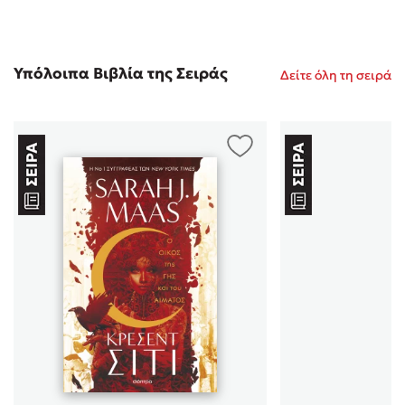
Μαριον
/ 02-07-2023
(5)
Καταπληκτικό! Στην αρχή δυσκολεύομουν με τα πολλά
ονόματα κλπ αλλά μόλις η ιστορία άρχισε να παίρνει
Υπόλοιπα Βιβλία της Σειράς
Δείτε όλη τη σειρά
στροφές (δηλαδή αρκετά γρήγορα) όλα έβγαζαν
νόημα. Δεν σε άφηνε να πάρεις ανάσα με τις
ανατροπές. Μου άρεσε πολύ πως έμπλεκε μια
αίσθηση νουαρ με την φαντασία και όλο αυτό το
επικνες. Όσο πιο γρήγορα βγουν και τα επόμενα τόσο
το καλύτερο!
Αντωνία
/ 30-06-
(5)
2023
Στολίδι στη βιβλιοθήκη μου και χαραγμένο στη
καρδιά μου, όπως όλα τα βιβλία της Shara J. Maas. Δε
μπορώ να περιμένω για το Cresent City 2.
Στεφανια
/ 24-06-
(5)
2023
Μου άρεσε πάρα πολύ το βιβλίο, ανυπομονώ για το