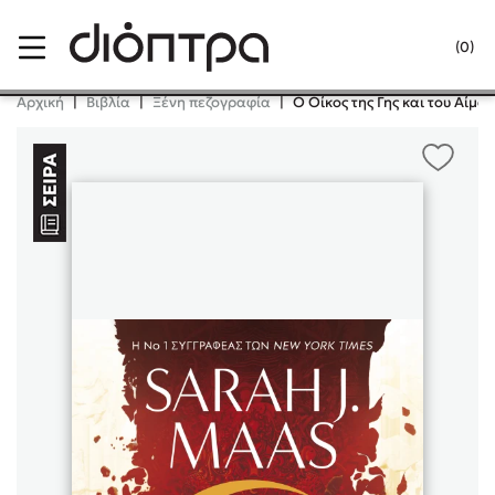
Menu
(0)
Κλείσιμο
Αρχική
|
Βιβλία
|
Ξένη πεζογραφία
|
Ο Οίκος της Γης και του Αίμα
Δημοφιλή Βιβλία
Lidia Branković
Το ξενοδοχείο των συναισθημάτων
Χάρης Πολίτης
Καθρέφτης