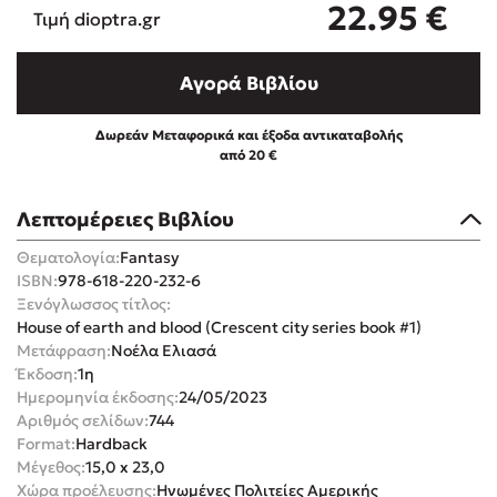
22.95
€
Τιμή dioptra.gr
Αγορά Βιβλίου
Δωρεάν Μεταφορικά και έξοδα αντικαταβολής
Mel Robbins
από 20 €
Η μέθοδος Αφήστε τους
Λεπτομέρειες Βιβλίου
Θεματολογία:
Fantasy
ISBN:
978-618-220-232-6
Ξενόγλωσσος τίτλος:
House of earth and blood (Crescent city series book #1)
Μετάφραση:
Νοέλα Ελιασά
Έκδοση:
1η
Δημοφιλείς Συγγραφείς
Ημερομηνία έκδοσης:
24/05/2023
Αριθμός σελίδων:
744
Φυστίκι ΠουΚυλάει
Format:
Hardback
Παύλος Καστανάς
Μέγεθος:
15,0 x 23,0
El Sombrero
Χώρα προέλευσης:
Ηνωμένες Πολιτείες Αμερικής