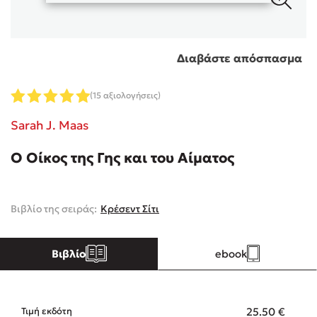
Κώστας Κρομμύδας
Διαβάστε απόσπασμα
Το λιμάνι μου είσαι εσύ
(15 αξιολογήσεις)
Sarah J. Maas
Ο Οίκος της Γης και του Αίματος
Ιωάννης Γλωσσόπουλος
Ένας γίγαντας στο σχολείο
Βιβλίο της σειράς:
Κρέσεντ Σίτι
Βιβλίο
ebook
Δανάη Δεληγεώργη
Πάνω, κάτω, μπροστά, πίσω
25.50
€
Τιμή εκδότη