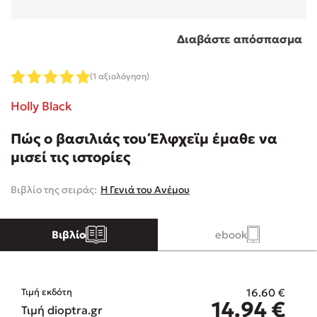
Κώστας Κρομμύδας
Διαβάστε απόσπασμα
Το λιμάνι μου είσαι εσύ
(1 αξιολόγηση)
Holly Black
Πώς ο βασιλιάς του Έλφχεϊμ έμαθε να
μισεί τις ιστορίες
Ιωάννης Γλωσσόπουλος
Βιβλίο της σειράς:
Η Γενιά του Ανέμου
Ένας γίγαντας στο σχολείο
Βιβλίο
ebook
Δανάη Δεληγεώργη
16.60
€
Τιμή εκδότη
14.94
€
Τιμή dioptra.gr
Πάνω, κάτω, μπροστά, πίσω