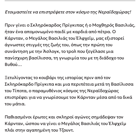
Στέφανος Ξενάκης
Ετοιμαστείτε να επιστρέψετε στον κόσμο της Νεραϊδοχώρας!
Sebastian Fitzek
Freida McFadden
Πριν γίνει ο Σκληρόκαρδος Πρίγκιπας ή ο Μοχθηρός Βασιλιάς,
Κατρίνα Τσάνταλη
ήταν ένα απομονωμένο παιδί με καρδιά από πέτρα. Ο
Κάρνταν, ο Μεγάλος Βασιλιάς του Έλφχεϊμ, μας εξιστορεί
Lucinda Riley
άγνωστες στιγμές της ζωής του, όπως την πρώτη του
Mimi Matthews
συνάντηση με την Άσλογκ, το τρολ που ξεγέλασε μια
Benzamin Bécue
πανίσχυρη βασίλισσα, τη γνωριμία του με τη διάδοχο του
Βυθού…
Rebecca Yarros
Teo Benedetti
Ξετυλίγοντας το κουβάρι της ιστορίας πριν από τον
Τζένη Κουτσοδημητροπούλου
Σκληρόκαρδο Πρίγκιπα και μια περιπέτεια μετά τη Βασίλισσα
του Τίποτα, ο παραμυθένιος κόσμος της Νεραϊδοχώρας
Emily Henry
επιστρέφει για να γνωρίσουμε τον Κάρνταν μέσα από τα δικά
Ali Hazelwood
του μάτια.
Cori Doerrfeld
Παθιασμένοι έρωτες και σκληροί αγώνες σημάδεψαν τον
Pierdomenico Baccalario
Κάρνταν, ώσπου να γίνει ο Μεγάλος Βασιλιάς του Έλφχεϊμ
Δανάη Ιμπραχήμ
πλάι στην αγαπημένη του Τζουντ.