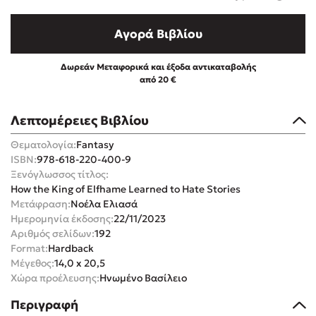
Αγορά Βιβλίου
Δωρεάν Μεταφορικά και έξοδα αντικαταβολής
από 20 €
Mel Robbins
Λεπτομέρειες Βιβλίου
Η μέθοδος Αφήστε τους
Θεματολογία:
Fantasy
ISBN:
978-618-220-400-9
Ξενόγλωσσος τίτλος:
How the King of Elfhame Learned to Hate Stories
Μετάφραση:
Νοέλα Ελιασά
Ημερομηνία έκδοσης:
22/11/2023
Αριθμός σελίδων:
192
Δημοφιλείς Συγγραφείς
Format:
Hardback
Μέγεθος:
14,0 x 20,5
Φυστίκι ΠουΚυλάει
Χώρα προέλευσης:
Ηνωμένο Βασίλειο
Παύλος Καστανάς
Περιγραφή
El Sombrero