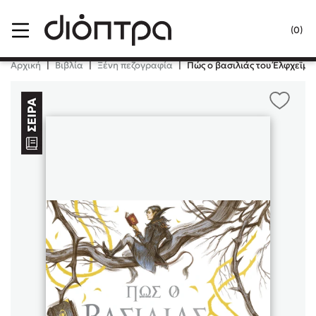
Menu
(0)
Κλείσιμο
Αρχική
|
Βιβλία
|
Ξένη πεζογραφία
|
Πώς ο βασιλιάς του Έλφχεϊμ έμ
Δημοφιλή Βιβλία
Lidia Branković
Το ξενοδοχείο των συναισθημάτων
Χάρης Πολίτης
Καθρέφτης