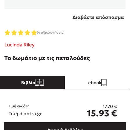
Κώστας Κρομμύδας
Διαβάστε απόσπασμα
Το λιμάνι μου είσαι εσύ
(4 αξιολογήσεις)
Lucinda Riley
Το δωμάτιο με τις πεταλούδες
Ιωάννης Γλωσσόπουλος
Ένας γίγαντας στο σχολείο
Βιβλίο
ebook
17.70
€
Τιμή εκδότη
15.93
€
Τιμή dioptra.gr
Δανάη Δεληγεώργη
Πάνω, κάτω, μπροστά, πίσω