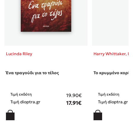
Lucinda Riley
Harry Whittaker,
Lu
Ένα τραγούδι για το τέλος
Το κρυμμένο κορίτ
Τιμή εκδότη
Τιμή εκδότη
19.90€
Τιμή dioptra.gr
Τιμή dioptra.gr
17.91€