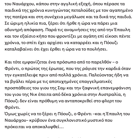
του Ναυάρχου, κάπου στην αγγλική εξοχή, όπου πέρασε τα
Στέφανος Ξενάκης
παιδικά της χρόνια κυνηγώντας πεταλούδες με τον αγαπημένο
Sebastian Fitzek
της πατέρα και στη συνέχεια μεγάλωσε και τα δικά της παιδιά.
Freida McFadden
Σε ώριμη ηλικία πια, ξέρει ότι ήρθε η ώρα να πάρει μια
οδυνηρή απόφαση. Παρά τις αναμνήσεις της από την Έπαυλη
Κατρίνα Τσάνταλη
και τον εξαίσιο κήπο που φροντίζει με αγάπη επί είκοσι πέντε
Lucinda Riley
χρόνια, το σπίτι έχει αρχίσει να καταρρέει και η Πόουζι
Mimi Matthews
καταλαβαίνει ότι έχει έρθει η ώρα να το πουλήσει.
Benzamin Bécue
Και τότε εμφανίζεται ένα πρόσωπο από το παρελθόν – ο
Rebecca Yarros
Φρέντι, ο πρώτος της έρωτας, που της ράγισε την καρδιά όταν
Teo Benedetti
την εγκατέλειψε πριν από πολλά χρόνια. Παλεύοντας ήδη να
τα βγάλει πέρα με τις αποτυχημένες επαγγελματικές
Τζένη Κουτσοδημητροπούλου
προσπάθειες του γιου της Σαμ και την ξαφνική επανεμφάνιση
Emily Henry
του γιου της Νικ έπειτα από δέκα χρόνια στην Αυστραλία, η
Ali Hazelwood
Πόουζι δεν είναι πρόθυμη να ανταποκριθεί στο φλερτ του
Φρέντι.
Cori Doerrfeld
Όμως χωρίς να το ξέρει η Πόουζι, ο Φρέντι –και η Έπαυλη του
Pierdomenico Baccalario
Ναυάρχου– κρύβουν ένα συγκλονιστικό μυστικό που
Δανάη Ιμπραχήμ
πρόκειται να αποκαλυφθεί…