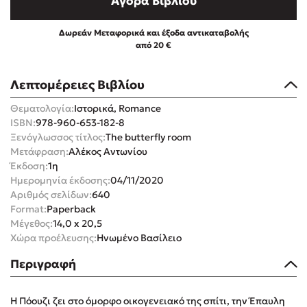
Αγορά Βιβλίου
Δωρεάν Μεταφορικά και έξοδα αντικαταβολής
από 20 €
Λεπτομέρειες Βιβλίου
Mel Robbins
Θεματολογία:
Ιστορικά, Romance
Η μέθοδος Αφήστε τους
ISBN:
978-960-653-182-8
Ξενόγλωσσος τίτλος:
The butterfly room
Μετάφραση:
Αλέκος Αντωνίου
Έκδοση:
1η
Ημερομηνία έκδοσης:
04/11/2020
Αριθμός σελίδων:
640
Format:
Paperback
Μέγεθος:
14,0 x 20,5
Δημοφιλείς Συγγραφείς
Χώρα προέλευσης:
Ηνωμένο Βασίλειο
Φυστίκι ΠουΚυλάει
Περιγραφή
Παύλος Καστανάς
El Sombrero
Η Πόουζι ζει στο όμορφο οικογενειακό της σπίτι, την Έπαυλη