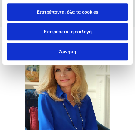
τέλος.
Επιτρέπονται όλα τα cookies
γιωργος αγγελικη
/
(5)
01-12-2020
Επιτρέπεται η επιλογή
ΚΑΛΟ
Lucinda Riley
Άρνηση