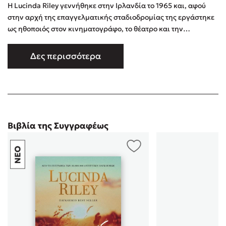
Η Lucinda Riley γεννήθηκε στην Ιρλανδία το 1965 και, αφού
στην αρχή της επαγγελματικής σταδιοδρομίας της εργάστηκε
ως ηθοποιός στον κινηματογράφο, το θέατρο και την
τηλεόραση, έγραψε το πρώτο της βιβλίο σε ηλικία είκοσι
τεσσάρων ετών. Τα βιβλία της έχουν μεταφραστεί σε σαράντα
Δες περισσότερα
γλώσσες και συνεχίζουν να αγγίζουν μια συναισθηματική
χορδή στις καρδιές των αναγνωστών όλων των πολιτισμών του
κόσμου. Η …
Βιβλία της Συγγραφέως