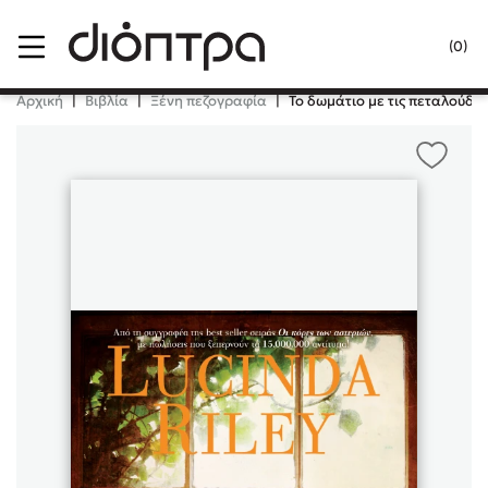
Menu
(0)
Κλείσιμο
Αρχική
|
Βιβλία
|
Ξένη πεζογραφία
|
Το δωμάτιο με τις πεταλούδες
Δημοφιλή Βιβλία
Lidia Branković
Το ξενοδοχείο των συναισθημάτων
Χάρης Πολίτης
Καθρέφτης