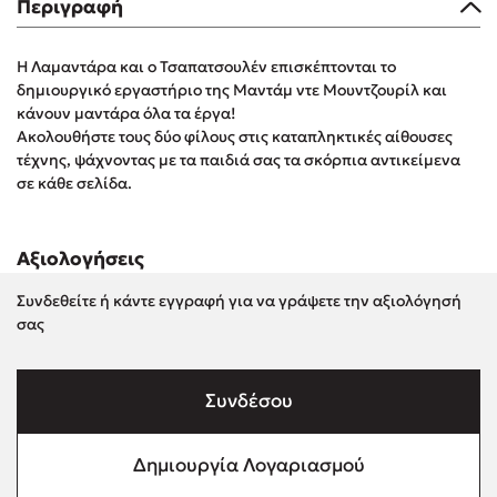
Περιγραφή
Στέφανος Ξενάκης
Sebastian Fitzek
Η Λαμαντάρα και ο Τσαπατσουλέν επισκέπτονται το
Freida McFadden
δημιουργικό εργαστήριο της Μαντάμ ντε Μουντζουρίλ και
Κατρίνα Τσάνταλη
κάνουν μαντάρα όλα τα έργα!
Ακολουθήστε τους δύο φίλους στις καταπληκτικές αίθουσες
Lucinda Riley
τέχνης, ψάχνοντας με τα παιδιά σας τα σκόρπια αντικείμενα
Mimi Matthews
σε κάθε σελίδα.
Benzamin Bécue
Rebecca Yarros
Αξιολογήσεις
Teo Benedetti
Τζένη Κουτσοδημητροπούλου
Συνδεθείτε ή κάντε εγγραφή για να γράψετε την αξιολόγησή
σας
Emily Henry
Ali Hazelwood
Cori Doerrfeld
Συνδέσου
Pierdomenico Baccalario
Δανάη Ιμπραχήμ
Δημιουργία Λογαριασμού