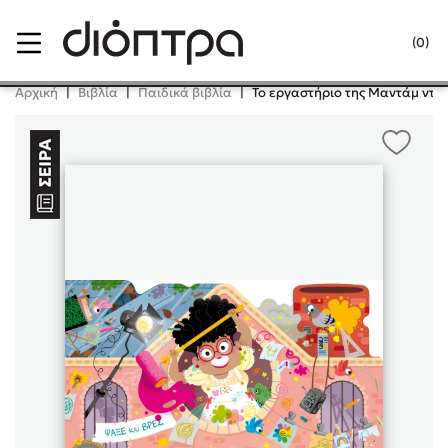
Menu
(0)
Κλείσιμο
Αρχική
|
Βιβλία
|
Παιδικά βιβλία
|
Το εργαστήριο της Mαντάμ ντε
Δημοφιλή Βιβλία
Lidia Branković
Το ξενοδοχείο των συναισθημάτων
Χάρης Πολίτης
Καθρέφτης