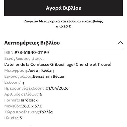
Αγορά Βιβλίου
Δωρεάν Μεταφορικά και έξοδα αντικαταβολής
από 20 €
Mel Robbins
Λεπτομέρειες Βιβλίου
Η μέθοδος Αφήστε τους
ISBN:
978-618-10-0119-7
Ξενόγλωσσος τίτλος:
L’atelier de la Comtesse Gribouillage (Cherche et Trouve)
Μετάφραση:
Λύντη Γαλάτη
Εικονογράφος:
Benzamin Bécue
Έκδοση:
1η
Ημερομηνία έκδοσης:
01/04/2026
Αριθμός σελίδων:
16
Δημοφιλείς Συγγραφείς
Format:
Hardback
Μέγεθος:
26,0 x 37,0
Φυστίκι ΠουΚυλάει
Χώρα προέλευσης:
Γαλλία
Παύλος Καστανάς
Ηλικίες:
3+
El Sombrero