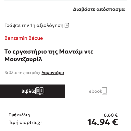
Διαβάστε απόσπασμα
Κώστας Κρομμύδας
Γράψτε την 1η αξιολόγηση
Το λιμάνι μου είσαι εσύ
Benzamin Bécue
Το εργαστήριο της Mαντάμ ντε
Μουντζουρίλ
Ιωάννης Γλωσσόπουλος
Βιβλίο της σειράς:
Λαμαντάρα
Ένας γίγαντας στο σχολείο
Βιβλίο
ebook
16.60
€
Δανάη Δεληγεώργη
Τιμή εκδότη
14.94
€
Τιμή dioptra.gr
Πάνω, κάτω, μπροστά, πίσω