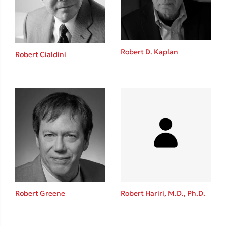
Robert D. Kaplan
Robert Cialdini
Κώστας Κρομμύδας
Το λιμάνι μου είσαι εσύ
Ιωάννης Γλωσσόπουλος
Robert Greene
Robert Hariri, M.D., Ph.D.
Ένας γίγαντας στο σχολείο