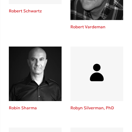
Robert Schwartz
Robert Vardeman
Δημοφιλείς Συγγραφείς
Φυστίκι ΠουΚυλάει
Παύλος Καστανάς
El Sombrero
Στέφανος Ξενάκης
Sebastian Fitzek
Freida McFadden
Κατρίνα Τσάνταλη
Lucinda Riley
Robin Sharma
Robyn Silverman, PhD
Mimi Matthews
Benzamin Bécue
Rebecca Yarros