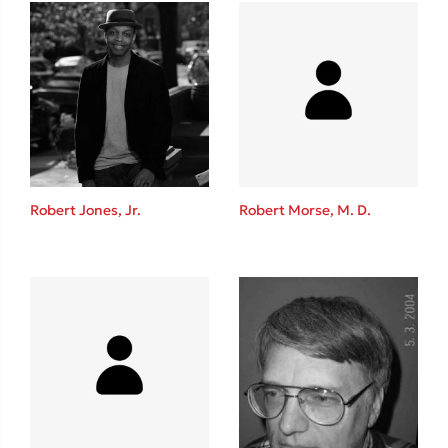
Δανάη Δεληγεώργη
Πάνω, κάτω, μπροστά, πίσω
Robert Jones, Jr.
Robert Morse, M. D.
Mel Robbins
Η μέθοδος Αφήστε τους