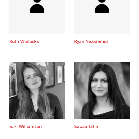
Ruth Wielockx
Ryan Nicodemus
S. F. Williamson
Sabaa Tahir