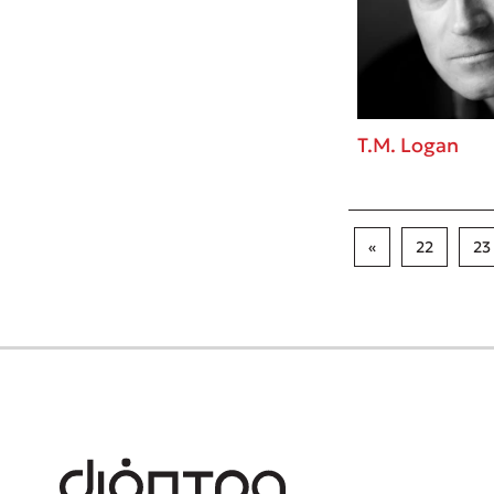
T.M. Logan
«
22
23