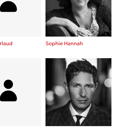
 BBQ pizza
βάσεις σε
νάγκη μας για
ση με τη
rlaud
Sophie Hannah
; Κάνε το
η σου!