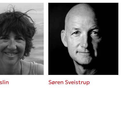
slin
Søren Sveistrup