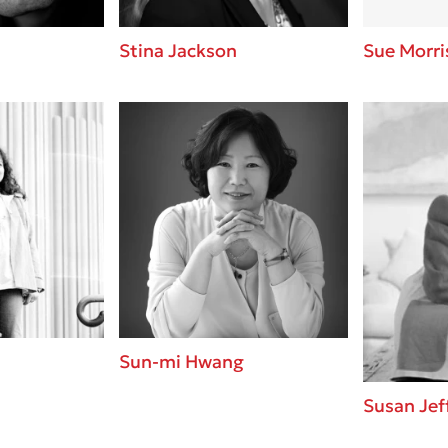
Stina Jackson
Sue Morri
Sun-mi Hwang
Susan Jef