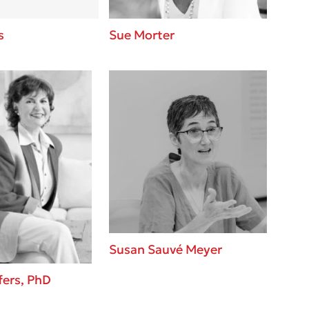
s
Sue Morter
Susan Sauvé Meyer
fers, PhD