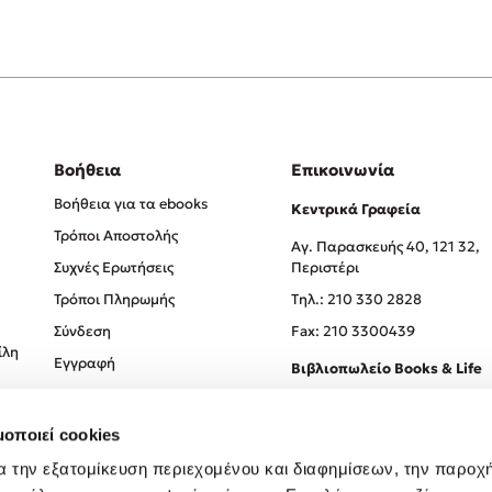
Βοήθεια
Επικοινωνία
Βοήθεια για τα ebooks
Κεντρικά Γραφεία
Τρόποι Αποστολής
Αγ. Παρασκευής 40, 121 32,
Συχνές Ερωτήσεις
Περιστέρι
Τρόποι Πληρωμής
Tηλ.: 210 330 2828
Σύνδεση
Fax: 210 3300439
ίλη
Εγγραφή
Βιβλιοπωλείο Books & Life
Σόλωνος 93-95, 106 78, Αθήν
μοποιεί cookies
Τηλ.:
210 330 0774
α την εξατομίκευση περιεχομένου και διαφημίσεων, την παροχ