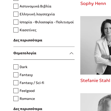
Sophy Henn
Αστυνομικά Βιβλία
Ελληνική λογοτεχνία
Δανάη Δεληγεώργη
Ιστορία - Φιλοσοφία - Πολιτισμοί
Πάνω, κάτω, μπροστά, πίσω
Κασετίνες
Λευκώματα - Έγχρωμοι οδηγοί
Δες περισσότερα
Μαγειρική
Mel Robbins
Θεματολογία
Η μέθοδος Αφήστε τους
Dark
Fantasy
Stefanie Stahl
Fantasy / Sci-fi
Feelgood
Romance
Upmarket
Δες περισσότερα