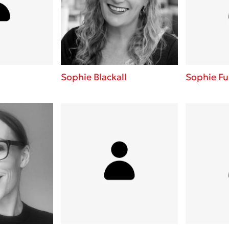
ros
Εύκολη συνταγή για chicken
από τον Άκη Πετρετζίκη!
i
3 βιβλία που μπορείς να δια
οδημητροπούλου
μια μέρα!
Διακοπές με τα παιδιά: Η α
d
παύση σε μετωπική σύγκρου
Sophie Blackall
Sophie Fu
δική τους για εκτόνωση
ld
Πάνω, κάτω, μπροστά, πίσω
 Baccalario
τεστ και ανακάλυψε την τάσ
αχήμ