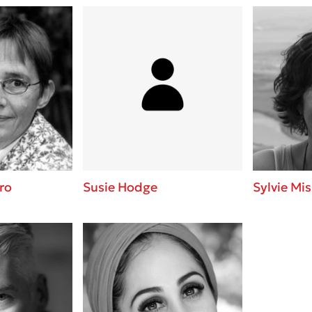
ro
Susie Hodge
Sylvie Mis