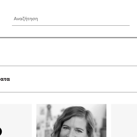
Αναζήτηση
ίς Συγγραφείς
Δημοφιλή Άρθρα
Κυλάει
Τεστ: Ποιο αστυνομικό βιβλ
ταιριάζει για το καλοκαίρι;
τανάς
3 βιβλία βασισμένα σε αλη
γεγονότα!
ματα
νάκης
Ο εθισμός των παιδιών στις
tzek
είναι «το πρόβλημα»
dden
Μια λέξη που συχνά νιώθεις
αγνοείς
νταλη
Τι είναι η νευροποικιλότητα;
y
Δανάη Δεληγεώργη απαντά
ews
Συγχαρητήρια, Πέθανες! Μι
cue
στον Άδη της ελληνικής μυ