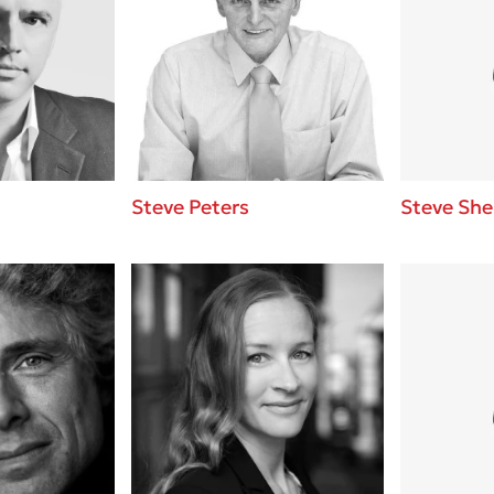
Steve Peters
Steve She