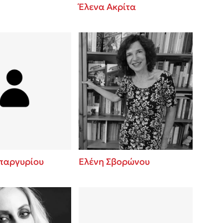
Έλενα Ακρίτα
παργυρίου
Ελένη Σβορώνου