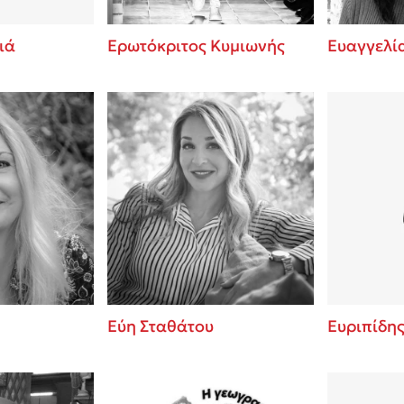
ιά
Ερωτόκριτος Κυμιωνής
Ευαγγελί
Εύη Σταθάτου
Ευριπίδη