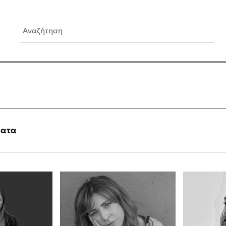
Αναζήτηση
ίς Συγγραφείς
Δημοφιλή Άρθρα
Κυλάει
Τεστ: Ποιο αστυνομικό βιβλ
ταιριάζει για το καλοκαίρι;
τανάς
3 βιβλία βασισμένα σε αλη
γεγονότα!
ματα
νάκης
Ο εθισμός των παιδιών στις
tzek
είναι «το πρόβλημα»
dden
Μια λέξη που συχνά νιώθεις
αγνοείς
νταλη
Τι είναι η νευροποικιλότητα;
y
Δανάη Δεληγεώργη απαντά
ews
Συγχαρητήρια, Πέθανες! Μι
cue
στον Άδη της ελληνικής μυ