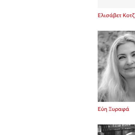
Ελισάβετ Κοτζ
Εύη Ξυραφά