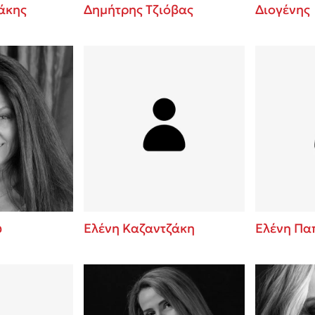
άκης
Δημήτρης Τζιόβας
Διογένης
ύ
Ελένη Καζαντζάκη
Ελένη Πα