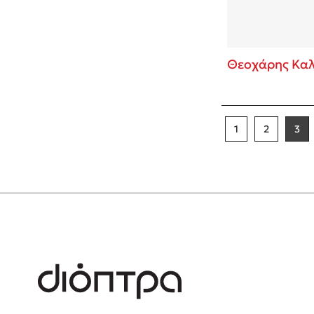
Θεοχάρης Καλ
1
2
3