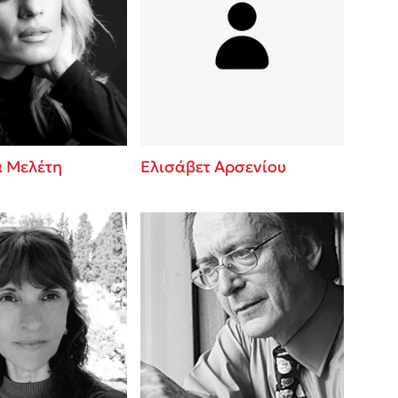
 Μελέτη
Ελισάβετ Αρσενίου