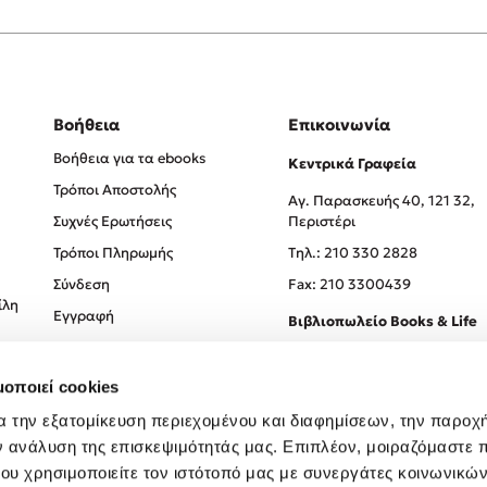
Βοήθεια
Επικοινωνία
Βοήθεια για τα ebooks
Κεντρικά Γραφεία
Τρόποι Αποστολής
Αγ. Παρασκευής 40, 121 32,
Συχνές Ερωτήσεις
Περιστέρι
Τρόποι Πληρωμής
Tηλ.: 210 330 2828
Σύνδεση
Fax: 210 3300439
ίλη
Εγγραφή
Βιβλιοπωλείο Books & Life
Σόλωνος 93-95, 106 78, Αθήν
μοποιεί cookies
Τηλ.:
210 330 0774
α την εξατομίκευση περιεχομένου και διαφημίσεων, την παροχ
ν ανάλυση της επισκεψιμότητάς μας. Επιπλέον, μοιραζόμαστε 
ου χρησιμοποιείτε τον ιστότοπό μας με συνεργάτες κοινωνικώ