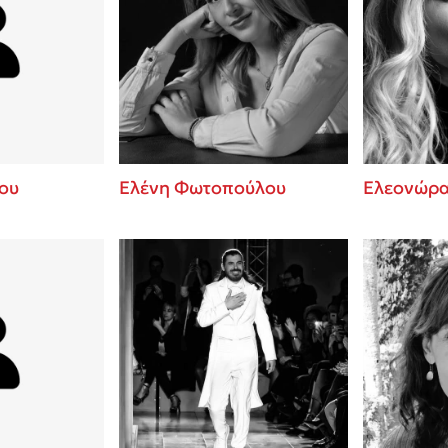
ου
Ελένη Φωτοπούλου
Ελεονώρα