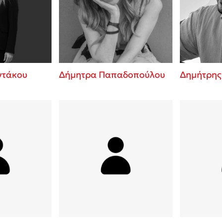
ros
Εύκολη συνταγή για chicken
από τον Άκη Πετρετζίκη!
i
3 βιβλία που μπορείς να δια
οδημητροπούλου
μια μέρα!
Διακοπές με τα παιδιά: Η α
d
παύση σε μετωπική σύγκρου
ντάκου
Δήμητρα Παπαδοπούλου
Δημήτρης
δική τους για εκτόνωση
ld
Πάνω, κάτω, μπροστά, πίσω
 Baccalario
τεστ και ανακάλυψε την τάσ
αχήμ