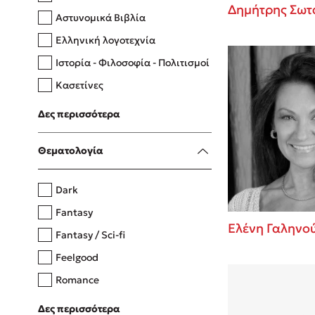
Δημήτρης Σωτ
Αστυνομικά Βιβλία
Ελληνική λογοτεχνία
Δανάη Δεληγεώργη
Ιστορία - Φιλοσοφία - Πολιτισμοί
Πάνω, κάτω, μπροστά, πίσω
Κασετίνες
Λευκώματα - Έγχρωμοι οδηγοί
Δες περισσότερα
Μαγειρική
Mel Robbins
Θεματολογία
Η μέθοδος Αφήστε τους
Dark
Fantasy
Ελένη Γαληνο
Fantasy / Sci-fi
Feelgood
Romance
Upmarket
Δες περισσότερα