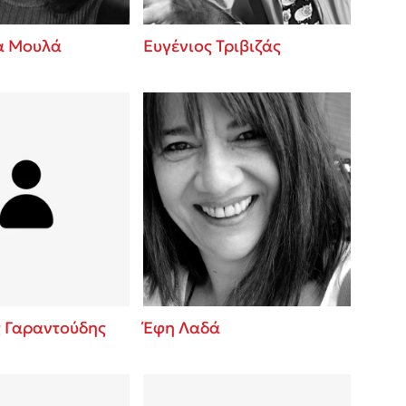
α Μουλά
Ευγένιος Τριβιζάς
ς Γαραντούδης
Έφη Λαδά