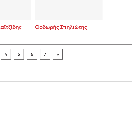
αϊτζίδης
Θοδωρής Σπηλιώτης
4
5
6
7
»