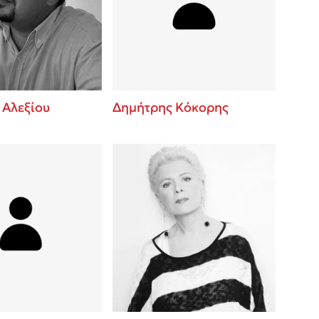
 BBQ pizza
βάσεις σε
νάγκη μας για
ση με τη
 Αλεξίου
Δημήτρης Κόκορης
; Κάνε το
η σου!