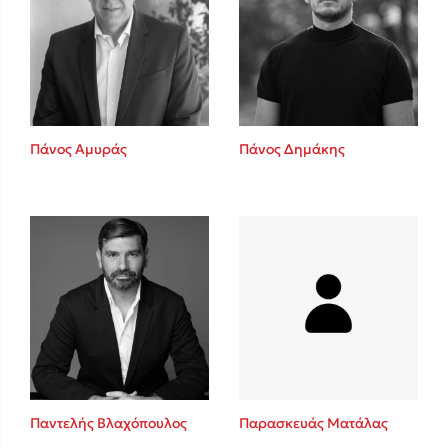
Πάνος Αμυράς
Πάνος Δημάκης
Παντελής Βλαχόπουλος
Παρασκευάς Ματάλας