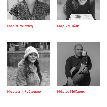
Κώστας Κρομμύδας
Το λιμάνι μου είσαι εσύ
Μαρία Ρουσάκη
Μαρίνα Γιώτη
Ιωάννης Γλωσσόπουλος
Ένας γίγαντας στο σχολείο
Μαρίνα Ψιλούτσικου
Μάριος Μάζαρης
Δανάη Δεληγεώργη