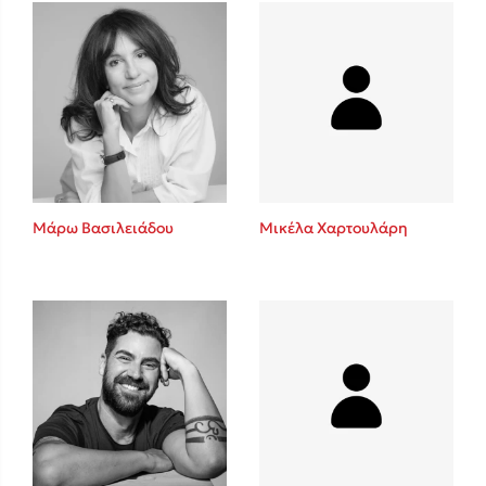
Πάνω, κάτω, μπροστά, πίσω
Mel Robbins
Η μέθοδος Αφήστε τους
Μάρω Βασιλειάδου
Μικέλα Χαρτουλάρη
Δημοφιλείς Συγγραφείς
Φυστίκι ΠουΚυλάει
Παύλος Καστανάς