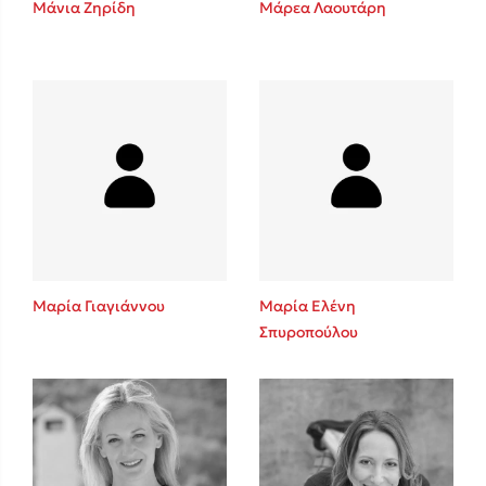
Μάνια Ζηρίδη
Μάρεα Λαουτάρη
Sebastian Fitzek
Playlist
Μαρία Γιαγιάννου
Μαρία Ελένη
Σπυροπούλου
Στέφανος Ξενάκης
Το λεξικό της ζωής σου