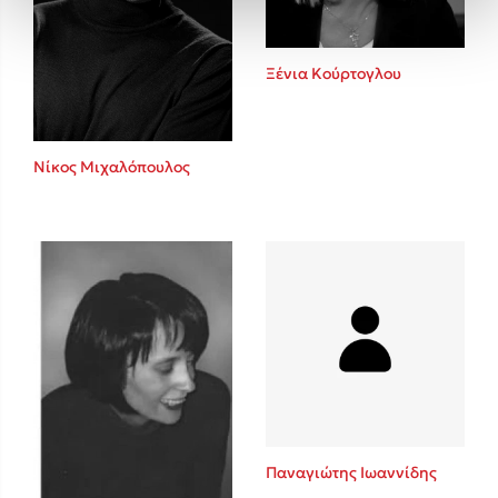
Ξένια Κούρτογλου
Νίκος Μιχαλόπουλος
Παναγιώτης Ιωαννίδης