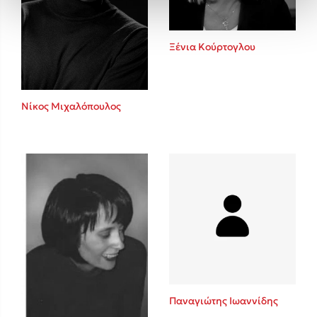
Ξένια Κούρτογλου
Νίκος Μιχαλόπουλος
Παναγιώτης Ιωαννίδης