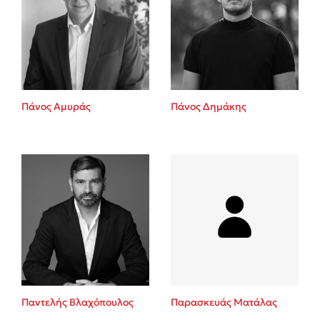
Πάνος Αμυράς
Πάνος Δημάκης
Παντελής Βλαχόπουλος
Παρασκευάς Ματάλας