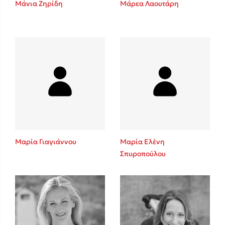
Μάνια Ζηρίδη
Μάρεα Λαουτάρη
Sebastian Fitzek
Playlist
Μαρία Γιαγιάννου
Μαρία Ελένη
Σπυροπούλου
Στέφανος Ξενάκης
Το λεξικό της ζωής σου