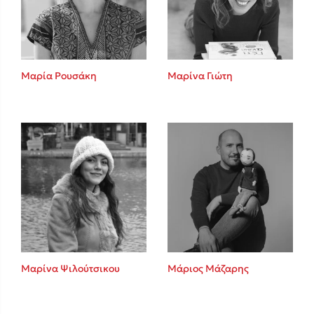
Κώστας Κρομμύδας
Το λιμάνι μου είσαι εσύ
Μαρία Ρουσάκη
Μαρίνα Γιώτη
Ιωάννης Γλωσσόπουλος
Ένας γίγαντας στο σχολείο
Μαρίνα Ψιλούτσικου
Μάριος Μάζαρης
Δανάη Δεληγεώργη