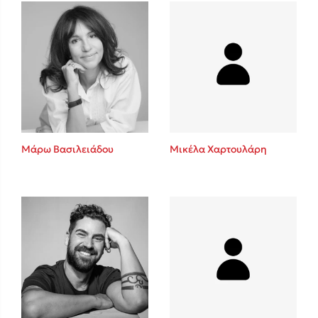
Πάνω, κάτω, μπροστά, πίσω
Mel Robbins
Η μέθοδος Αφήστε τους
Μάρω Βασιλειάδου
Μικέλα Χαρτουλάρη
Δημοφιλείς Συγγραφείς
Φυστίκι ΠουΚυλάει
Παύλος Καστανάς