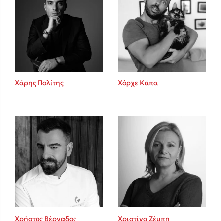
Χάρης Πολίτης
Χόρχε Κάπα
Χρήστος Βέργαδος
Χριστίνα Ζέμπη