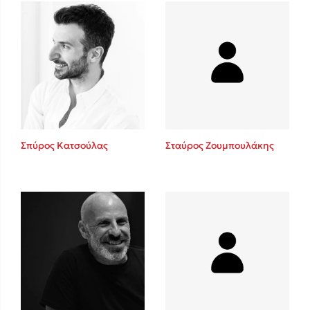
Δανάη Δεληγεώργη
Πάνω, κάτω, μπροστά, πίσω
Σπύρος Κατσούλας
Σταύρος Ζουμπουλάκης
Mel Robbins
Η μέθοδος Αφήστε τους