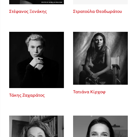
Στέφανος Ξενάκης
Στρατούλα Θεοδωράτου
Δημοφιλείς Συγγραφείς
Φυστίκι ΠουΚυλάει
Παύλος Καστανάς
El Sombrero
Στέφανος Ξενάκης
Sebastian Fitzek
Freida McFadden
Κατρίνα Τσάνταλη
Lucinda Riley
Τατιάνα Κίρχοφ
Τάκης Ζαχαράτος
Mimi Matthews
Benzamin Bécue
Rebecca Yarros
Teo Benedetti
Τζένη Κουτσοδημητροπούλου