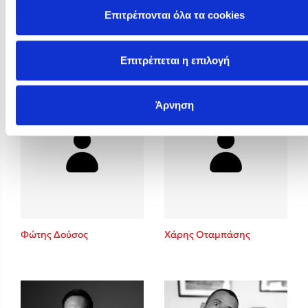
Επιτρέπονται όλα τα cookies
Φυστίκι ΠουΚυλάει
Φωτεινή Καραγρηγόρη
Επιτρέπεται η επιλογή
Άρνηση
Φώτης Δούσος
Χάρης Οταμπάσης