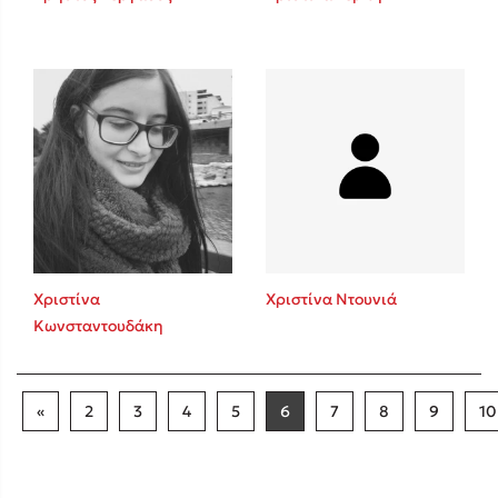
Χριστίνα
Χριστίνα Ντουνιά
Κωνσταντουδάκη
«
2
3
4
5
6
7
8
9
10