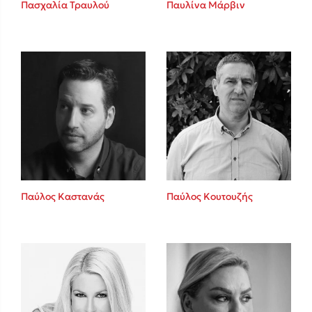
Καθρέφτης
Πασχαλία Τραυλού
Παυλίνα Μάρβιν
Sebastian Fitzek
Playlist
Παύλος Καστανάς
Παύλος Κουτουζής
Στέφανος Ξενάκης
Το λεξικό της ζωής σου