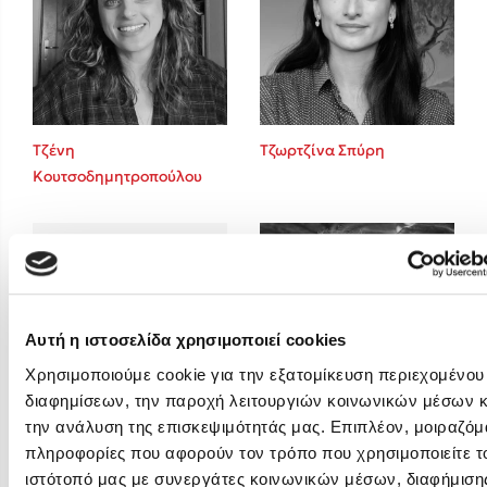
Emily Henry
Ali Hazelwood
Cori Doerrfeld
Pierdomenico Baccalario
Δανάη Ιμπραχήμ
Τζένη
Τζωρτζίνα Σπύρη
Κουτσοδημητροπούλου
Δημοφιλή Άρθρα
3 βιβλία βασισμένα σε αληθινά γεγονότα!
Τεστ: Ποιο αστυνομικό βιβλίο σου ταιριάζει για το καλοκαίρι;
Ο εθισμός των παιδιών στις οθόνες δεν είναι «το πρόβλημα»
Μια λέξη που συχνά νιώθεις αλλά την αγνοείς
Αυτή η ιστοσελίδα χρησιμοποιεί cookies
Τι είναι η νευροποικιλότητα; Η Δρ. Δανάη Δεληγεώργη απαντά!
Χρησιμοποιούμε cookie για την εξατομίκευση περιεχομένου
Συγχαρητήρια, Πέθανες! Μια ξενάγηση στον Άδη της ελληνικής
διαφημίσεων, την παροχή λειτουργιών κοινωνικών μέσων κ
μυθολογίας
την ανάλυση της επισκεψιμότητάς μας. Επιπλέον, μοιραζόμ
Τσεντόμια Μιγιάτοβιτς
Φλώρα Παπαδοπούλου
3 βιβλία που μπορείς να διαβάσεις σε μια μέρα!
πληροφορίες που αφορούν τον τρόπο που χρησιμοποιείτε τ
ιστότοπό μας με συνεργάτες κοινωνικών μέσων, διαφήμισης
Εύκολη συνταγή για chicken BBQ pizza από τον Άκη Πετρετζίκη!